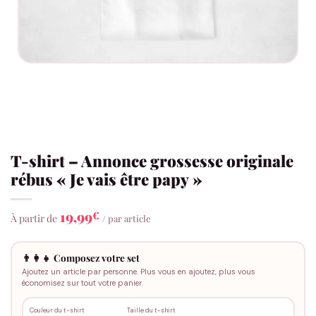
T-shirt – Annonce grossesse originale
rébus « Je vais être papy »
19,99
€
À partir de
/ par article
👨‍👩‍👧 Composez votre set
Ajoutez un article par personne. Plus vous en ajoutez, plus vous
économisez sur tout votre panier.
Couleur du t-shirt
Taille du t-shirt