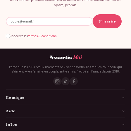
spam, promis.
J'accepte les
termes & conditions
Assortis
Moi
Parce que les plus beaux moments se vivent assortis. Des tenues pour ceux qui
s'aiment — en famille, en couple, entre amis. Floqué en France depuis 2018.
Boutique
La Famille
Aide
Les Couples
Comment ça marche
Infos
Les Copains