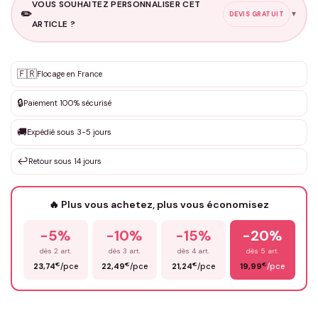
VOUS SOUHAITEZ PERSONNALISER CET
✏️
▼
DEVIS GRATUIT
ARTICLE ?
Personnalisation sur mesure
🇫🇷
✨
Flocage en France
DEVIS GRATUIT · Personnalisation de 3 à 10€ selon la demande
🔒
Paiement 100% sécurisé
Que souhaitez-vous ?
*
🚚
Expédié sous 3-5 jours
↩️
Retour sous 14 jours
Votre texte / idée
*
🔥 Plus vous achetez, plus vous économisez
-5%
-10%
-15%
-20%
Prénom
*
dès 2 art.
dès 3 art.
dès 4 art.
dès 5 art.
€
€
€
€
23,74
/pce
22,49
/pce
21,24
/pce
19,99
/pce
Email
*