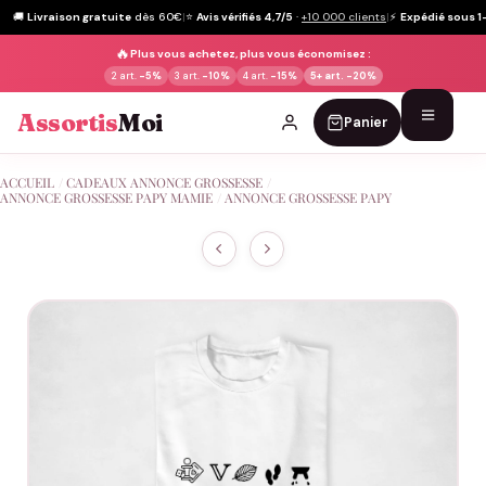
🚚
Livraison gratuite
dès 60€
|
⭐
Avis vérifiés 4,7/5
·
+10 000 clients
|
⚡
Expédié sous 1
🔥
Plus vous achetez, plus vous économisez :
2 art.
-5%
3 art.
-10%
4 art.
-15%
5+ art.
-20%
Assortis
Moi
Panier
Passer
ACCUEIL
/
CADEAUX ANNONCE GROSSESSE
/
au
ANNONCE GROSSESSE PAPY MAMIE
/
ANNONCE GROSSESSE PAPY
contenu