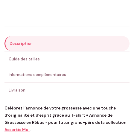
Précisions (optionnel)
Description
ENVOYER MA DEMANDE ✨
Guide des tailles
💚 Retour sous 24-48h
🇫🇷 Flocage en France
✅ Validation avant fabrication
Informations complémentaires
Livraison
Célébrez l’annonce de votre grossesse avec une touche
d’originalité et d’esprit grâce au T-shirt « Annonce de
Grossesse en Rébus » pour futur grand-père de la collection
Assortis Moi
.