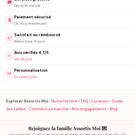
🚚
Dès 60€ d'achat
Paiement sécurisé
🔒
CB, Visa, Mastercard
Satisfait ou remboursé
↩️
Retour sous 14 jours
Avis vérifiés 4,7/5
⭐
Voir les avis
Personnalisation
✏️
En savoir plus
Explorer Assortis Moi :
Notre histoire
•
FAQ
•
Livraison
•
Guide
des tailles
•
Comment ça marche
•
Nos engagements
•
Blog
Rejoignez la famille Assortis Moi 💌
Nouveautés, promos exclusives et idées de tenues assorties. Pas de