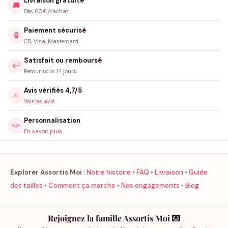
Livraison gratuite
🚚
Dès 60€ d'achat
Paiement sécurisé
🔒
CB, Visa, Mastercard
Satisfait ou remboursé
↩️
Retour sous 14 jours
Avis vérifiés 4,7/5
⭐
Voir les avis
Personnalisation
✏️
En savoir plus
Explorer Assortis Moi :
Notre histoire
•
FAQ
•
Livraison
•
Guide
des tailles
•
Comment ça marche
•
Nos engagements
•
Blog
Rejoignez la famille Assortis Moi 💌