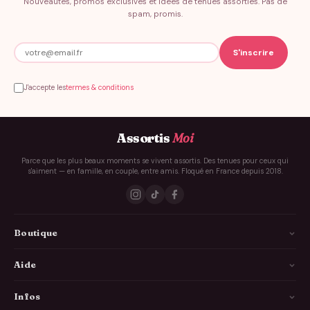
Nouveautés, promos exclusives et idées de tenues assorties. Pas de
spam, promis.
J'accepte les
termes & conditions
Assortis
Moi
Parce que les plus beaux moments se vivent assortis. Des tenues pour ceux qui
s'aiment — en famille, en couple, entre amis. Floqué en France depuis 2018.
Boutique
La Famille
Aide
Les Couples
Comment ça marche
Infos
Les Copains