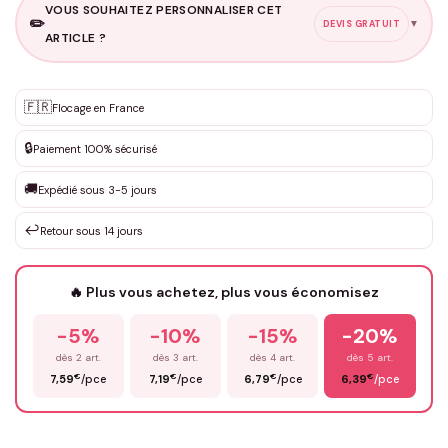
VOUS SOUHAITEZ PERSONNALISER CET
✏️
▼
DEVIS GRATUIT
ARTICLE ?
Personnalisation sur mesure
🇫🇷
✨
Flocage en France
DEVIS GRATUIT · Personnalisation de 3 à 10€ selon la demande
🔒
Paiement 100% sécurisé
Que souhaitez-vous ?
*
🚚
Expédié sous 3-5 jours
↩️
Retour sous 14 jours
Votre texte / idée
*
🔥 Plus vous achetez, plus vous économisez
-5%
-10%
-15%
-20%
Prénom
*
dès 2 art.
dès 3 art.
dès 4 art.
dès 5 art.
€
€
€
€
7,59
/pce
7,19
/pce
6,79
/pce
6,39
/pce
Email
*