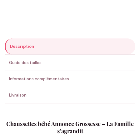
Précisions (optionnel)
Description
ENVOYER MA DEMANDE ✨
Guide des tailles
💚 Retour sous 24-48h
🇫🇷 Flocage en France
✅ Validation avant fabrication
Informations complémentaires
Livraison
Chaussettes bébé Annonce Grossesse – La Famille
s’agrandit