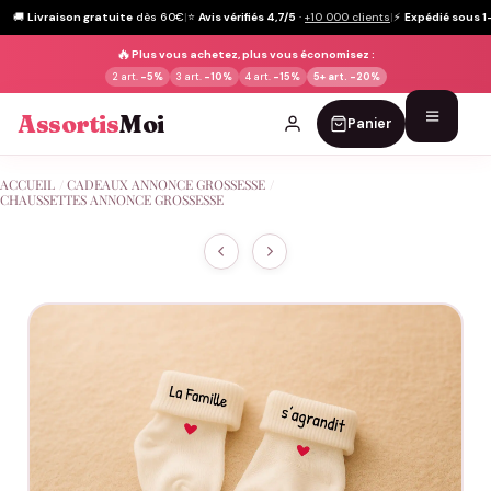
🚚
Livraison gratuite
dès 60€
|
⭐
Avis vérifiés 4,7/5
·
+10 000 clients
|
⚡
Expédié sous 1
🔥
Plus vous achetez, plus vous économisez :
2 art.
-5%
3 art.
-10%
4 art.
-15%
5+ art.
-20%
Assortis
Moi
Panier
Passer
ACCUEIL
/
CADEAUX ANNONCE GROSSESSE
/
au
CHAUSSETTES ANNONCE GROSSESSE
contenu