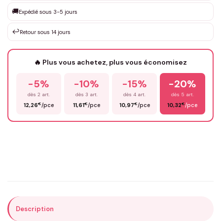
Que souhaitez-vous ?
*
🚚
Expédié sous 3-5 jours
↩️
Retour sous 14 jours
Votre texte / idée
*
🔥 Plus vous achetez, plus vous économisez
-5%
-10%
-15%
-20%
Prénom
*
dès 2 art.
dès 3 art.
dès 4 art.
dès 5 art.
€
€
€
€
12,26
/pce
11,61
/pce
10,97
/pce
10,32
/pce
Email
*
Précisions (optionnel)
Description