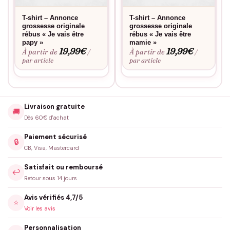
T-shirt – Annonce
T-shirt – Annonce
grossesse originale
grossesse originale
rébus « Je vais être
rébus « Je vais être
papy »
mamie »
19,99
€
19,99
€
À partir de
À partir de
/
/
par article
par article
Livraison gratuite
🚚
Dès 60€ d'achat
Paiement sécurisé
🔒
CB, Visa, Mastercard
Satisfait ou remboursé
↩️
Retour sous 14 jours
Avis vérifiés 4,7/5
⭐
Voir les avis
Personnalisation