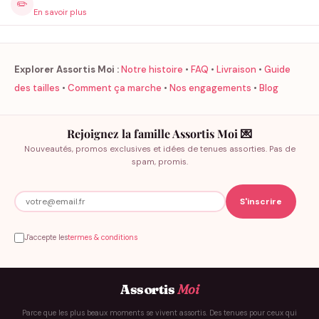
✏️
En savoir plus
Explorer Assortis Moi :
Notre histoire
•
FAQ
•
Livraison
•
Guide
des tailles
•
Comment ça marche
•
Nos engagements
•
Blog
Rejoignez la famille Assortis Moi 💌
Nouveautés, promos exclusives et idées de tenues assorties. Pas de
spam, promis.
J'accepte les
termes & conditions
Assortis
Moi
Parce que les plus beaux moments se vivent assortis. Des tenues pour ceux qui