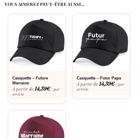
VOUS AIMEREZ PEUT-ÊTRE AUSSI…
prévu à la commande.
Casquette – Future
Casquette – Futur Papa
14,39
€
Marraine
À partir de
/ par
14,39
€
À partir de
/ par
article
article