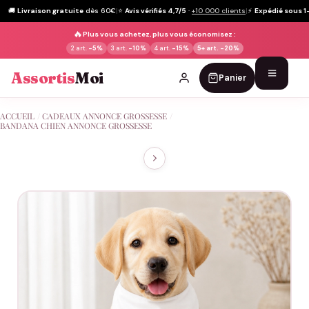
🚚
Livraison gratuite
dès 60€
|
⭐
Avis vérifiés 4,7/5
·
+10 000 clients
|
⚡
Expédié sous 1
🔥
Plus vous achetez, plus vous économisez :
2 art.
-5%
3 art.
-10%
4 art.
-15%
5+ art.
-20%
Assortis
Moi
Panier
Passer
ACCUEIL
/
CADEAUX ANNONCE GROSSESSE
/
au
BANDANA CHIEN ANNONCE GROSSESSE
contenu