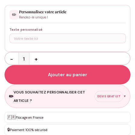
Personnalisez votre article
✏️
Rendez-le unique !
Texte personnalisé
quantité de Bandana chien annonce grossesse - personnalisé
Ajouter au panier
VOUS SOUHAITEZ PERSONNALISER CET
✏️
▼
DEVIS GRATUIT
ARTICLE ?
🇫🇷
Flocage en France
Personnalisation sur mesure
✨
DEVIS GRATUIT · Personnalisation de 3 à 10€ selon la demande
🔒
Paiement 100% sécurisé