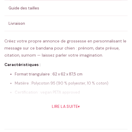
ENVOYER MA DEMANDE ✨
Guide des tailles
💚 Retour sous 24-48h
🇫🇷 Flocage en France
✅ Validation avant fabrication
Livraison
Créez votre propre annonce de grossesse en personnalisant le
message sur ce bandana pour chien : prénom, date prévue,
citation, surnom — laissez parler votre imagination.
Caractéristiques :
Format triangulaire : 62 x 62 x 87,5 cm
Matière : Polycoton 95 (90 % polyester, 10 % coton)
Certification : vegan PETA approved
Flocage personnalisé réalisé en France
LIRE LA SUITE
▾
Fermeture par petit nœud autour du cou
Lavable en machine à 30 °C
Le texte de personnalisation est à indiquer dans le champ