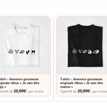
shirt – Annonce grossesse
T-shirt – Annonce grossesse
iginale rébus « Je vais être
originale rébus « Je vais être
py »
mamie »
19,99
€
19,99
€
partir de
À partir de
/ par article
/ par articl