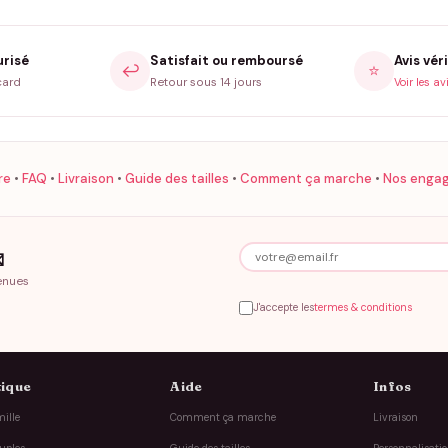
urisé
Satisfait ou remboursé
Avis véri
↩️
⭐
card
Retour sous 14 jours
Voir les av
re
•
FAQ
•
Livraison
•
Guide des tailles
•
Comment ça marche
•
Nos enga

enues
J'accepte les
termes & conditions
ique
Aide
Infos
ille
Comment ça marche
Livraison