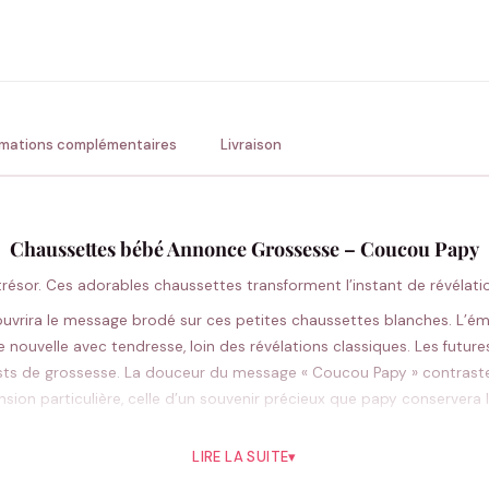
ENV
💚 Retour sous 24-48h
🇫
rmations complémentaires
Livraison
Chaussettes bébé Annonce Grossesse – Coucou Papy
 trésor. Ces adorables chaussettes transforment l’instant de révélat
couvrira le message brodé sur ces petites chaussettes blanches. L’é
nouvelle avec tendresse, loin des révélations classiques. Les futur
ts de grossesse. La douceur du message « Coucou Papy » contraste
ion particulière, celle d’un souvenir précieux que papy conservera
et son petit-enfant à naître.
LIRE LA SUITE
▾
Pourquoi vous allez l’aimer