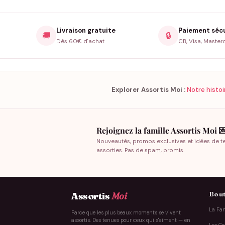
Livraison gratuite
Paiement séc
🚚
🔒
Dès 60€ d'achat
CB, Visa, Master
Explorer Assortis Moi :
Notre histoi
Rejoignez la famille Assortis Moi 
Nouveautés, promos exclusives et idées de t
assorties. Pas de spam, promis.
Bout
Assortis
Moi
La Fam
Parce que les plus beaux moments se vivent
assortis. Des tenues pour ceux qui s'aiment — en