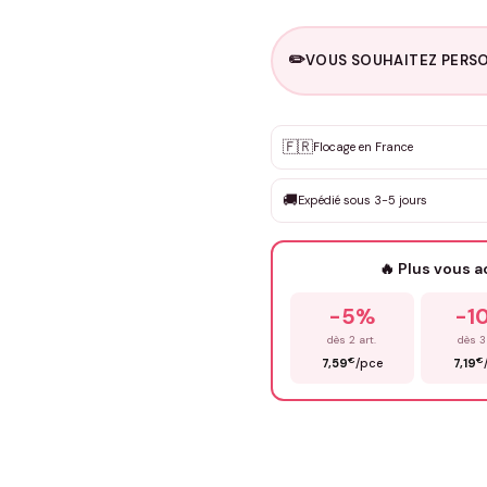
✏️
VOUS SOUHAITEZ PERSO
Personnalisation sur m
🇫🇷
✨
Flocage en France
DEVIS GRATUIT · Personnali
🚚
Expédié sous 3-5 jours
Que souhaitez-vous ?
*
🔥 Plus vous 
Prénom
*
-5%
-1
dès 2 art.
dès 3
€
€
7,59
/pce
7,19
Précisions (optionnel)