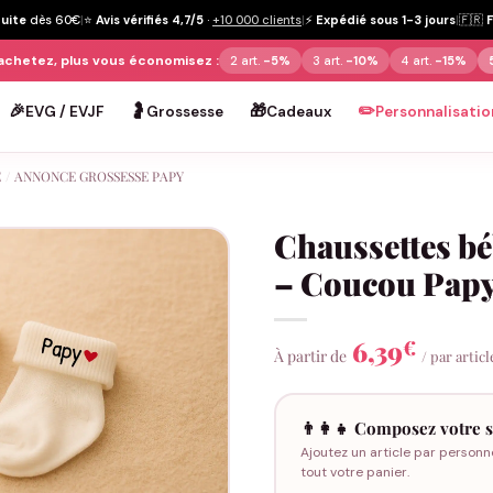
tuite
dès 60€
|
⭐
Avis vérifiés 4,7/5
·
+10 000 clients
|
⚡
Expédié sous 1-3 jours
|
🇫🇷
achetez, plus vous économisez :
2 art.
-5%
3 art.
-10%
4 art.
-15%
🎉
🤰
🎁
✏️
EVG / EVJF
Grossesse
Cadeaux
Personnalisatio
E
/
ANNONCE GROSSESSE PAPY
Chaussettes b
– Coucou Pap
6,39
€
À partir de
/ par articl
👨‍👩‍👧 Composez votre s
Ajoutez un article par personn
tout votre panier.