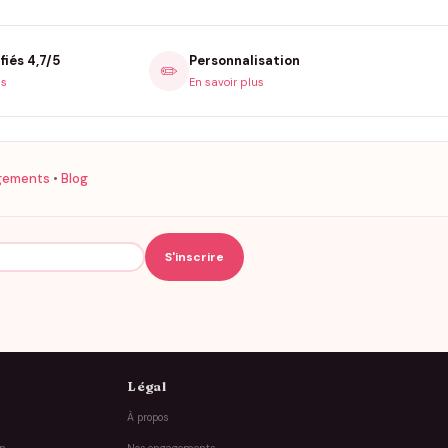
fiés 4,7/5
Personnalisation
✏️
is
En savoir plus
gements
•
Blog
Légal
À propos