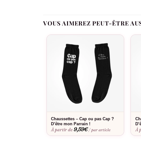
Révélation douce et mémorable pour marqu
Message brodé de qualité qui résiste aux la
VOUS AIMEREZ PEUT-ÊTRE AU
Taille adaptée aux nouveau-nés pour une uti
Cadeau keepsake que papy pourra conserve
Alternative originale aux annonces tradition
Annonces de grossesse, révélations en famille,
Consultez notre
guide des tailles
pour choisir l
supportent les lavages délicats et conservent l
Chaussettes – Cap ou pas Cap ?
Ch
D’être mon Parrain !
D’
9,59
€
À partir de
À 
/ par article