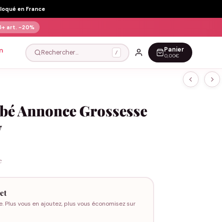
Floqué en France
5+ art.
-20%
Panier
n
Rechercher…
/
0,00€
ébé Annonce Grossesse
y
e
et
e. Plus vous en ajoutez, plus vous économisez sur