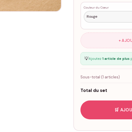
Couleur du Coeur
+ AJO
💡
Ajoutez
1 article de plus
p
Sous-total (
1
articles)
Total du set
🛒 AJOU