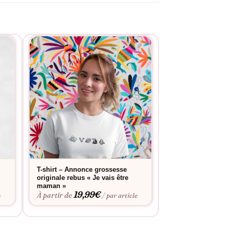
T-shirt – Annonce grossesse
Body Annonce Gr
originale rebus « Je vais être
motard est en rou
15,9
maman »
À partir de
19,99
€
À partir de
e
/ par article