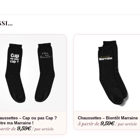
er ce moment unique
vages
SSI…
lisation future
r en souvenir
nelles
Idéal pour
 cadeaux de future grand-paternité, moments de complicité intergén
Bon à savoir
a coupe parfaite. Envie d’une touche personnelle ? Découvrez notre
eur éclat dans le temps.
aussettes – Cap ou pas Cap ?
Chaussettes – Bientôt Marraine
9,59
€
être ma Marraine !
À partir de
/ par article
9,59
€
partir de
/ par article