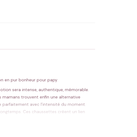
OYER MA DEMANDE ✨
 Flocage en France
✅ Validation avant fabrication
ion en pur bonheur pour papy.
motion sera intense, authentique, mémorable.
es mamans trouvent enfin une alternative
 parfaitement avec l’intensité du moment.
 longtemps. Ces chaussettes créent un lien