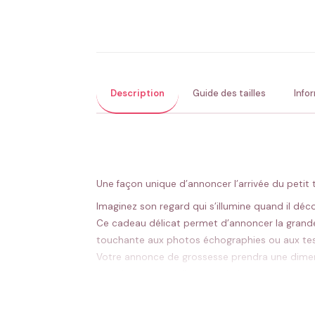
Description
Guide des tailles
Info
Une façon unique d’annoncer l’arrivée du petit
Imaginez son regard qui s’illumine quand il dé
Ce cadeau délicat permet d’annoncer la grande 
touchante aux photos échographies ou aux tes
Votre annonce de grossesse prendra une dimens
émotionnel immédiat entre le futur grand-père 