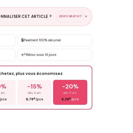
NNALISER CET ARTICLE ?
DEVIS GRATUIT
▼
esure
🔒
Paiement 100% sécurisé
sation de 3 à 10€ selon la demande
↩️
Retour sous 14 jours
Votre texte / idée
*
achetez, plus vous économisez
Email
*
0%
-15%
-20%
 art.
dès 4 art.
dès 5 art.
€
€
/pce
6,79
/pce
6,39
/pce