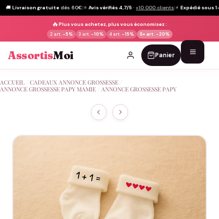
🚚
Livraison gratuite
dès 60€
|
⭐
Avis vérifiés 4,7/5
·
+10 000 clients
|
⚡
Expédié sous 1
🔥
Plus vous achetez, plus vous économisez :
2 art.
-5%
3 art.
-10%
4 art.
-15%
5+ art.
-20%
Assortis
Moi
Panier
Passer
ACCUEIL
/
CADEAUX ANNONCE GROSSESSE
/
au
ANNONCE GROSSESSE PAPY MAMIE
/
ANNONCE GROSSESSE PAPY
contenu