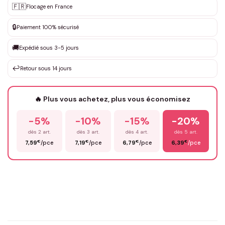
🇫🇷
Flocage en France
Personnalisation sur mesure
✨
DEVIS GRATUIT · Personnalisation de 3 à 10€ selon la demande
🔒
Paiement 100% sécurisé
Que souhaitez-vous ?
*
🚚
Expédié sous 3-5 jours
↩️
Retour sous 14 jours
Votre texte / idée
*
🔥 Plus vous achetez, plus vous économisez
-5%
-10%
-15%
-20%
Prénom
*
dès 2 art.
dès 3 art.
dès 4 art.
dès 5 art.
€
€
€
€
7,59
/pce
7,19
/pce
6,79
/pce
6,39
/pce
Email
*
Précisions (optionnel)