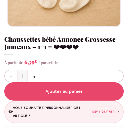
Chaussettes bébé Annonce Grossesse
Jumeaux – 1+1 = ❤️❤️❤️❤️
6,39
€
À partir de
/ par article
quantité de Chaussettes bébé Annonce Grossesse Jumeaux - 1+1 =
Ajouter au panier
VOUS SOUHAITEZ PERSONNALISER CET
✏️
▼
DEVIS GRATUIT
ARTICLE ?