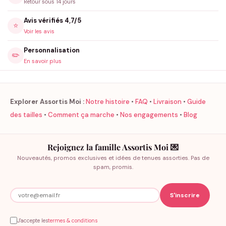
Retour sous 14 jours
Avis vérifiés 4,7/5
⭐
Voir les avis
Personnalisation
✏️
En savoir plus
Explorer Assortis Moi :
Notre histoire
•
FAQ
•
Livraison
•
Guide
des tailles
•
Comment ça marche
•
Nos engagements
•
Blog
Rejoignez la famille Assortis Moi 💌
Nouveautés, promos exclusives et idées de tenues assorties. Pas de
spam, promis.
J'accepte les
termes & conditions