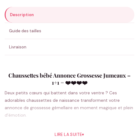
Description
ENVOYER MA DEMANDE ✨
Guide des tailles
💚 Retour sous 24-48h
🇫🇷 Flocage en France
✅ Validation avant fabrication
Livraison
Chaussettes bébé Annonce Grossesse Jumeaux –
1+1 = ❤️❤️❤️❤️
Deux petits cœurs qui battent dans votre ventre ? Ces
adorables chaussettes de naissance transforment votre
annonce de grossesse gémellaire en moment magique et plein
d’émotion.
Imaginez le visage de vos proches quand ils découvriront ce
message tendre brodé sur ces minuscules chaussettes
LIRE LA SUITE
▾