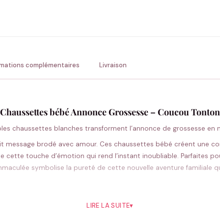
ENV
💚 Retour sous 24-48h
🇫
rmations complémentaires
Livraison
Chaussettes bébé Annonce Grossesse – Coucou Tonton
ables chaussettes blanches transforment l’annonce de grossesse en
tit message brodé avec amour. Ces chaussettes bébé créent une comp
e cette touche d’émotion qui rend l’instant inoubliable. Parfaites pou
maculée symbolise la pureté de cette nouvelle aventure familiale
Pourquoi vous allez l’aimer
LIRE LA SUITE
▾
 découverte