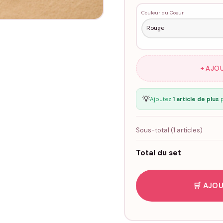
Couleur du Coeur
+ AJO
💡
Ajoutez
1 article de plus
p
Sous-total (
1
articles)
Total du set
🛒 AJOU