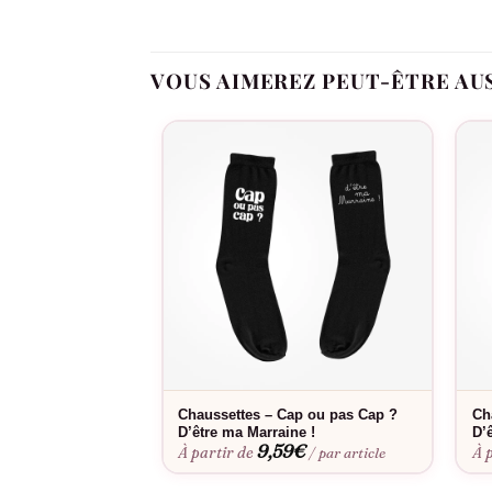
Qualité douce et confortable pour les premi
Souvenir durable de cette annonce si partic
VOUS AIMEREZ PEUT-ÊTRE AU
Design intemporel qui traverse les générati
Format original qui sort des sentiers battus
Annonces de grossesse en famille, révélations
Consultez notre
guide des tailles
pour choisir l
bébé Annonce Grossesse – Coucou Tonton se lav
Chaussettes – Cap ou pas Cap ?
Ch
D’être ma Marraine !
D’
9,59
€
À partir de
À 
/ par article