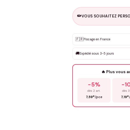
✏️
VOUS SOUHAITEZ PERSO
Personnalisation sur m
🇫🇷
✨
Flocage en France
DEVIS GRATUIT · Personnali
🚚
Expédié sous 3-5 jours
Que souhaitez-vous ?
*
🔥 Plus vous 
Prénom
*
-5%
-1
dès 2 art.
dès 3
€
€
7,59
/pce
7,19
Précisions (optionnel)