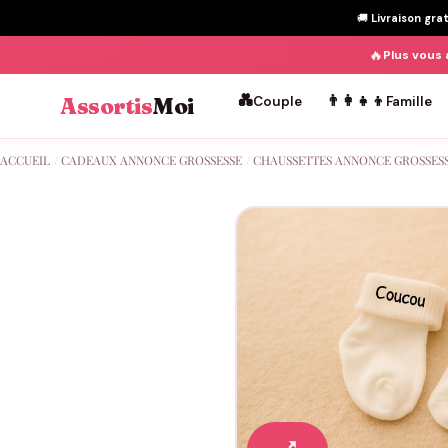
🚚
Livraison gra
🔥
Plus vous 
💑
👨‍👩‍👧‍👦
Assortis
Moi
Couple
Famille
Passer
ACCUEIL
/
CADEAUX ANNONCE GROSSESSE
/
CHAUSSETTES ANNONCE GROSSES
au
contenu