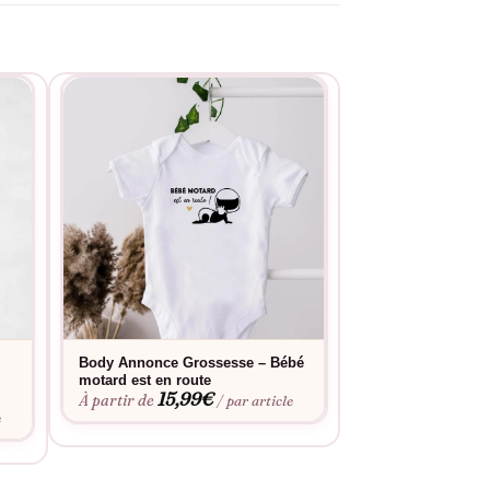
Body Annonce Grossesse – Bébé
T-shirt – Annonc
motard est en route
originale rébus « 
15,99
€
papy »
À partir de
/ par article
19,9
À partir de
e