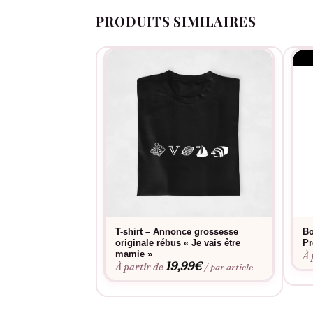
PRODUITS SIMILAIRES
T-shirt – Annonce grossesse
Bo
originale rébus « Je vais être
Pr
mamie »
À 
19,99
€
À partir de
/ par article