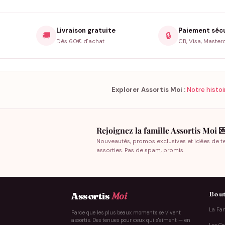
Livraison gratuite
Paiement séc
🚚
🔒
Dès 60€ d'achat
CB, Visa, Master
Explorer Assortis Moi :
Notre histoi
Rejoignez la famille Assortis Moi 
Nouveautés, promos exclusives et idées de t
assorties. Pas de spam, promis.
Bout
Assortis
Moi
La Fam
Parce que les plus beaux moments se vivent
assortis. Des tenues pour ceux qui s'aiment — en