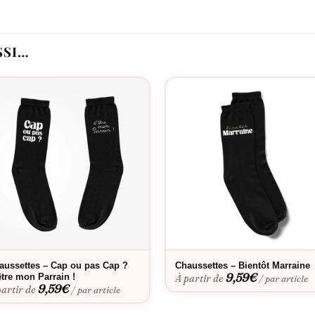
ers mois de bébé
ulière
SSI…
ons
Idéal pour
 surprises, cadeaux de future marraine à tonton, séances photos gro
Bon à savoir
a coupe parfaite. Envie d’une touche personnelle ? Découvrez notre
ent facilement en machine et conservent leur éclat lavage après 
aussettes – Cap ou pas Cap ?
Chaussettes – Bientôt Marraine
9,59
€
être mon Parrain !
À partir de
/ par article
9,59
€
partir de
/ par article