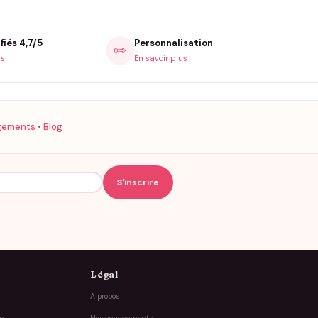
fiés 4,7/5
Personnalisation
✏️
is
En savoir plus
gements
•
Blog
Légal
À propos