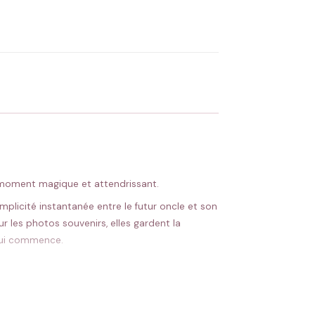
OYER MA DEMANDE ✨
 Flocage en France
✅ Validation avant fabrication
 moment magique et attendrissant.
licité instantanée entre le futur oncle et son
r les photos souvenirs, elles gardent la
 qui commence.