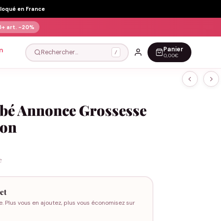
Floqué en France
5+ art.
-20%
Panier
n
Rechercher…
/
0,00€
ébé Annonce Grossesse
ton
e
et
e. Plus vous en ajoutez, plus vous économisez sur