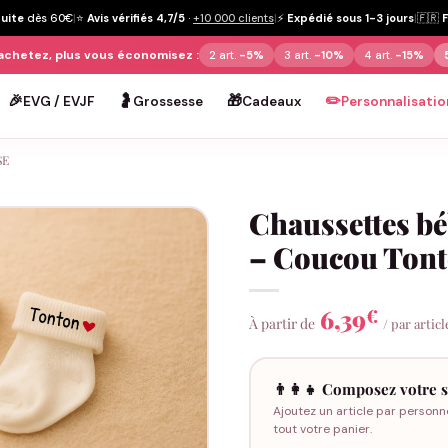
tuite
dès 60€
|
⭐
Avis vérifiés 4,7/5
·
+10 000 clients
|
⚡
Expédié sous 1-3 jours
|
🇫🇷
achetez, plus vous économisez :
2 art.
-5%
3 art.
-10%
4 art.
-15%
🎉
🤰
🎁
✏️
EVG / EVJF
Grossesse
Cadeaux
Personnalisatio
SE
Chaussettes b
– Coucou Ton
6,39
€
À partir de
/ par articl
👨‍👩‍👧 Composez votre s
Ajoutez un article par personn
tout votre panier.