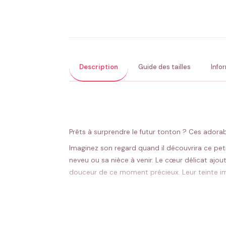
Description
Guide des tailles
Info
Prêts à surprendre le futur tonton ? Ces ador
Imaginez son regard quand il découvrira ce pe
neveu ou sa nièce à venir. Le cœur délicat ajout
douceur de ce moment précieux. Leur teinte im
Message touchant qui crée l’émotion dès la