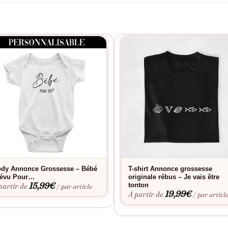
dy Annonce Grossesse – Bébé
T-shirt Annonce grossesse
évu Pour…
originale rébus – Je vais être
15,99
€
tonton
partir de
/ par article
19,99
€
À partir de
/ par articl