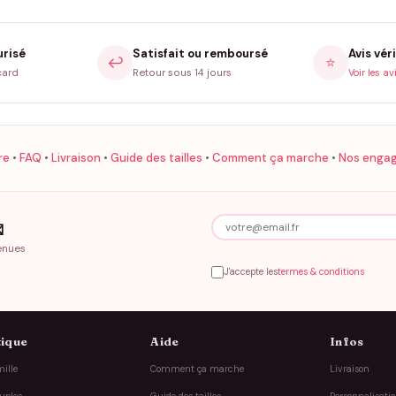
urisé
Satisfait ou remboursé
Avis véri
↩️
⭐
card
Retour sous 14 jours
Voir les av
re
•
FAQ
•
Livraison
•
Guide des tailles
•
Comment ça marche
•
Nos enga

enues
J'accepte les
termes & conditions
ique
Aide
Infos
ille
Comment ça marche
Livraison