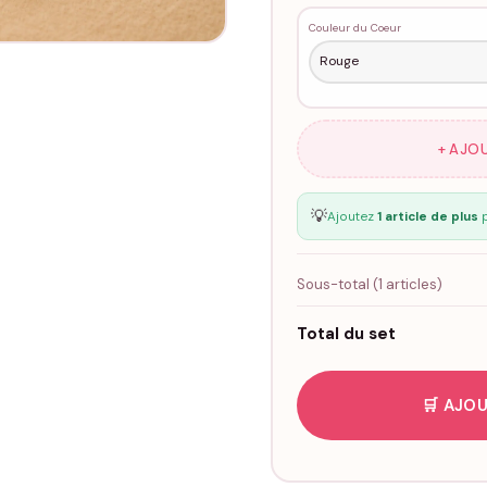
Couleur du Coeur
+ AJO
💡
Ajoutez
1 article de plus
p
Sous-total (
1
articles)
Total du set
🛒 AJOU