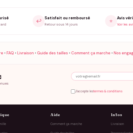
urisé
Satisfait ou remboursé
Avis véri
↩️
⭐
card
Retour sous 14 jours
Voir les av
re
•
FAQ
•
Livraison
•
Guide des tailles
•
Comment ça marche
•
Nos enga

enues
J'accepte les
termes & conditions
ique
Aide
Infos
ille
Comment ça marche
Livraison