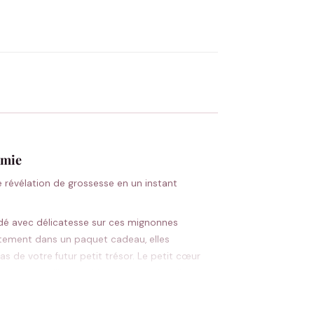
OYER MA DEMANDE ✨
 Flocage en France
✅ Validation avant fabrication
amie
révélation de grossesse en un instant
odé avec délicatesse sur ces mignonnes
ètement dans un paquet cadeau, elles
s de votre futur petit trésor. Le petit cœur
ément qu’ils vont bientôt pouvoir câliner leur