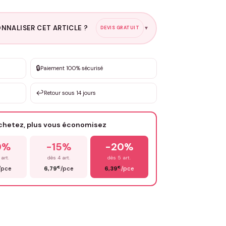
NNALISER CET ARTICLE ?
DEVIS GRATUIT
▼
esure
🔒
Paiement 100% sécurisé
sation de 3 à 10€ selon la demande
↩️
Retour sous 14 jours
Votre texte / idée
*
achetez, plus vous économisez
Email
*
0%
-15%
-20%
 art.
dès 4 art.
dès 5 art.
€
€
/pce
6,79
/pce
6,39
/pce