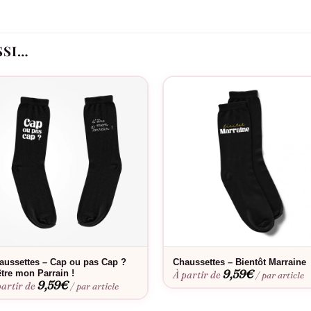
Pourquoi vous allez l’aimer
s coups
SSI…
les d’annonce
Idéal pour
élations lors des repas de famille, cadeaux surprise, séances phot
Bon à savoir
aussettes – Cap ou pas Cap ?
Chaussettes – Bientôt Marraine
a coupe parfaite. Envie d’une touche personnelle ? Découvrez notre
9,59
€
être mon Parrain !
À partir de
/ par article
se conservent facilement et résistent parfaitement aux lavages po
9,59
€
partir de
/ par article