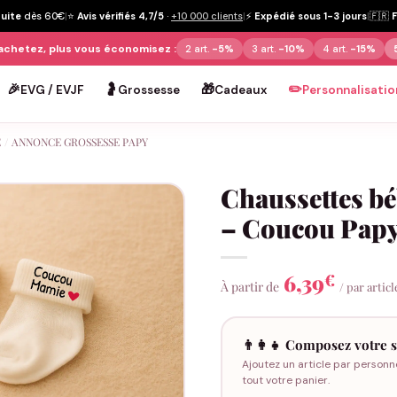
tuite
dès 60€
|
⭐
Avis vérifiés 4,7/5
·
+10 000 clients
|
⚡
Expédié sous 1-3 jours
|
🇫🇷
achetez, plus vous économisez :
2 art.
-5%
3 art.
-10%
4 art.
-15%
🎉
🤰
🎁
✏️
EVG / EVJF
Grossesse
Cadeaux
Personnalisatio
E
/
ANNONCE GROSSESSE PAPY
Chaussettes b
– Coucou Pap
6,39
€
À partir de
/ par articl
👨‍👩‍👧 Composez votre s
Ajoutez un article par personn
tout votre panier.