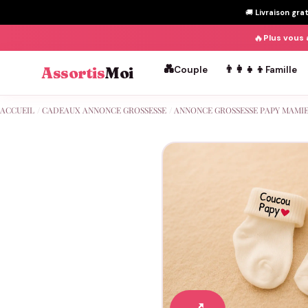
🚚
Livraison gra
🔥
Plus vous 
💑
👨‍👩‍👧‍👦
Assortis
Moi
Couple
Famille
Passer
ACCUEIL
/
CADEAUX ANNONCE GROSSESSE
/
ANNONCE GROSSESSE PAPY MAMI
au
contenu