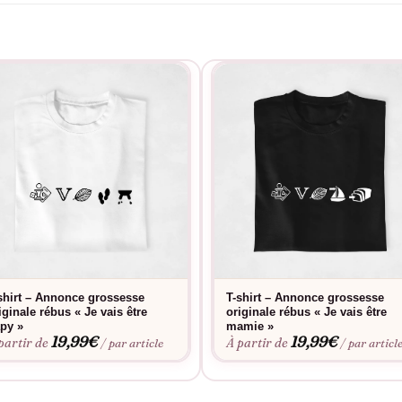
shirt – Annonce grossesse
T-shirt – Annonce grossesse
iginale rébus « Je vais être
originale rébus « Je vais être
py »
mamie »
19,99
€
19,99
€
partir de
À partir de
/ par article
/ par articl