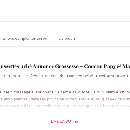
ENV
💚 Retour sous 24-48h
🇫
rmations complémentaires
Livraison
ussettes bébé Annonce Grossesse – Coucou Papy & M
 de tendresse. Ces adorables chaussettes bébé transforment votre 
 ce petit message si touchant. Le texte « Coucou Papy & Mamie » br
us émouvantes. Parfaites pour une photo souvenir ou glissées discr
ute particulière. Leur taille nouveau-né évoque déjà les premiers pa
le moment encore plus précieux. Vos parents comprendront instantan
LIRE LA SUITE
▾