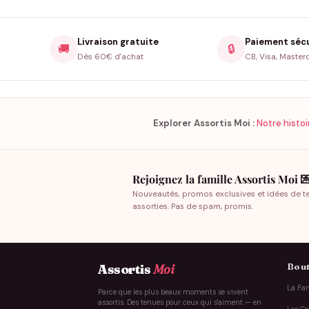
Livraison gratuite
Paiement séc
🚚
🔒
Dès 60€ d'achat
CB, Visa, Master
Explorer Assortis Moi :
Notre histoi
Rejoignez la famille Assortis Moi 
Nouveautés, promos exclusives et idées de t
assorties. Pas de spam, promis.
Bout
Assortis
Moi
La Fam
Parce que les plus beaux moments se vivent
assortis. Des tenues pour ceux qui s'aiment — en