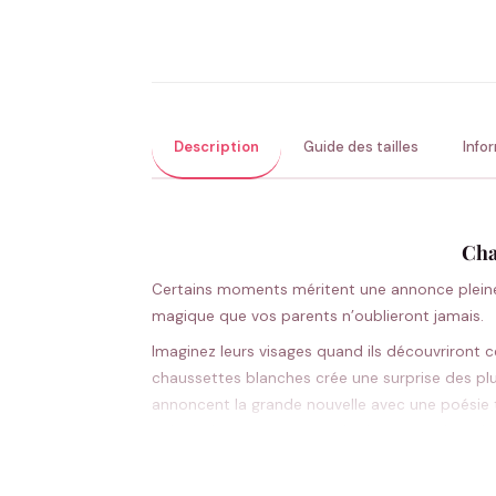
Description
Guide des tailles
Info
Cha
Certains moments méritent une annonce pleine
magique que vos parents n’oublieront jamais.
Imaginez leurs visages quand ils découvriront
chaussettes blanches crée une surprise des pl
annoncent la grande nouvelle avec une poésie to
coloré ajoute cette note de douceur qui rend 
nouveau petit-enfant.