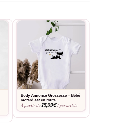
Body Annonce Grossesse – Bébé
Body Annonce Gr
motard est en route
Prévu Pour…
15,99
€
15,9
À partir de
À partir de
/ par article
e