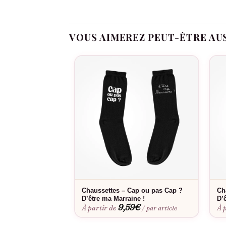
Message touchant qui fait mouche à tous le
VOUS AIMEREZ PEUT-ÊTRE AU
Qualité premium pour un souvenir durable
Taille naissance parfaite pour l’effet « aww »
Design épuré qui se marie avec tous les sty
Prix doux pour un moment qui n’a pas de prix
Annonces de grossesse aux grands-parents, rév
immortaliser ce moment unique.
Chaussettes – Cap ou pas Cap ?
Ch
Consultez notre
guide des tailles
pour choisir l
D’être ma Marraine !
D’
bébé Annonce Grossesse – Coucou Papy & Mamie 
9,59
€
À partir de
À 
/ par article