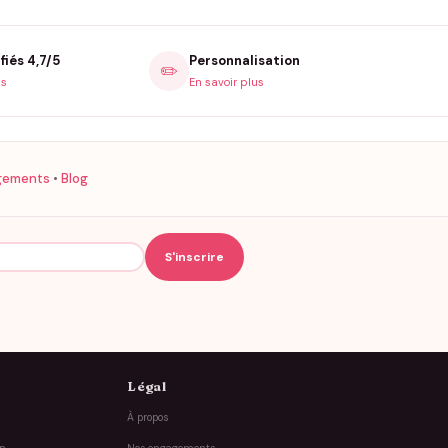
fiés 4,7/5
Personnalisation
✏️
is
En savoir plus
gements
•
Blog
Légal
À propos