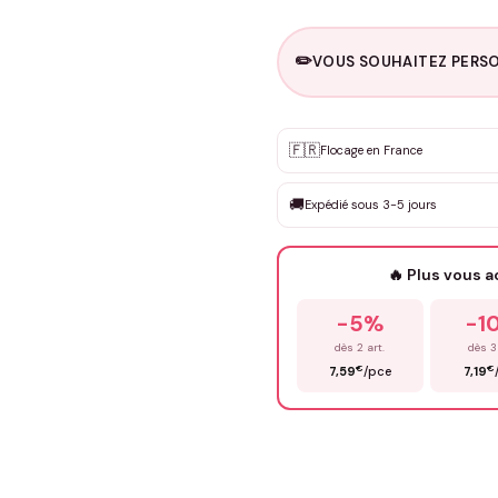
✏️
VOUS SOUHAITEZ PERSO
Personnalisation sur m
🇫🇷
✨
Flocage en France
DEVIS GRATUIT · Personnali
🚚
Expédié sous 3-5 jours
Que souhaitez-vous ?
*
🔥 Plus vous 
Prénom
*
-5%
-1
dès 2 art.
dès 3
€
€
7,59
/pce
7,19
Précisions (optionnel)