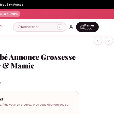
Floqué en France
5+ art.
-20%
Panier
n
Rechercher…
/
0,00€
ébé Annonce Grossesse
y & Mamie
e
et
e. Plus vous en ajoutez, plus vous économisez sur