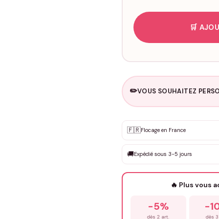
🛒 AJOU
✏️
VOUS SOUHAITEZ PERSO
Personnalisation sur m
🇫🇷
✨
Flocage en France
DEVIS GRATUIT · Personnali
🚚
Expédié sous 3-5 jours
Que souhaitez-vous ?
*
🔥 Plus vous 
Prénom
*
-5%
-1
dès 2 art.
dès 3