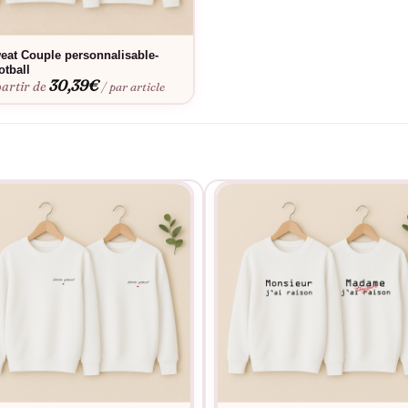
eat Couple personnalisable-
otball
30,39
€
partir de
/ par article