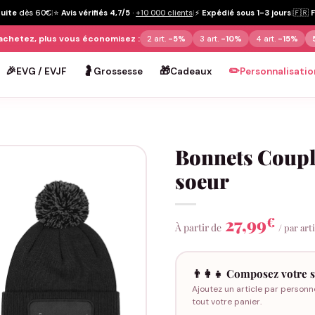
tuite
dès 60€
|
⭐
Avis vérifiés 4,7/5
·
+10 000 clients
|
⚡
Expédié sous 1-3 jours
|
🇫🇷
achetez, plus vous économisez :
2 art.
-5%
3 art.
-10%
4 art.
-15%
🎉
🤰
🎁
✏️
EVG / EVJF
Grossesse
Cadeaux
Personnalisatio
Bonnets Coup
soeur
27,99
€
À partir de
/ par art
👨‍👩‍👧 Composez votre s
Ajoutez un article par personn
tout votre panier.