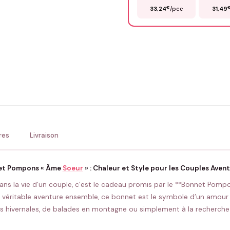
€
33,24
/pce
31,49
Précisions (optionnel)
ENV
💚 Retour sous 24-48h
🇫
res
Livraison
et Pompons « Âme
Soeur
» : Chaleur et Style pour les Couples Aven
dans la vie d’un couple, c’est le cadeau promis par le **Bonnet Pomp
e véritable aventure ensemble, ce bonnet est le symbole d’un amour 
 hivernales, de balades en montagne ou simplement à la recherche d