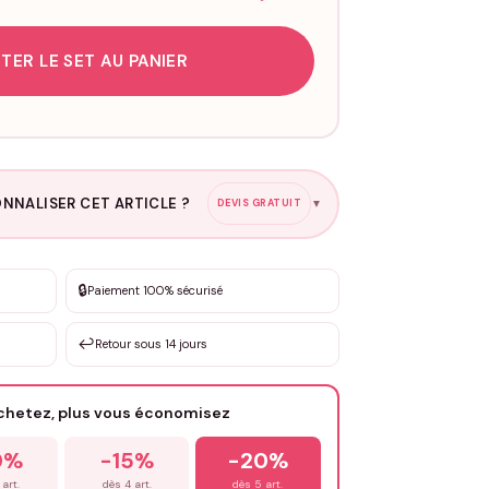
TER LE SET AU PANIER
NNALISER CET ARTICLE ?
DEVIS GRATUIT
▼
esure
🔒
Paiement 100% sécurisé
sation de 3 à 10€ selon la demande
↩️
Retour sous 14 jours
Votre texte / idée
*
achetez, plus vous économisez
Email
*
0%
-15%
-20%
 art.
dès 4 art.
dès 5 art.