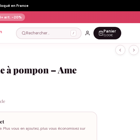
Floqué en France
5+ art.
-20%
Panier
n
Rechercher…
/
0,00€
le à pompon – Ame
icle
et
e. Plus vous en ajoutez, plus vous économisez sur