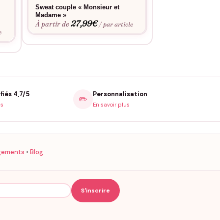
Sweat couple « Monsieur et
T-shirt couple – M
Madame »
raison / Madame j
27,99
€
raison
À partir de
/ par article
19,9
À partir de
e
fiés 4,7/5
Personnalisation
✏️
is
En savoir plus
gements
•
Blog