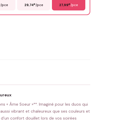
€
€
€
/pce
29,74
/pce
27,99
/pce
OYER MA DEMANDE ✨
 Flocage en France
✅ Validation avant fabrication
tureux
ons « Âme Soeur »**. Imaginé pour les duos qui
aussi vibrant et chaleureux que ses couleurs et
’un confort douillet lors de vos soirées