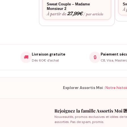
Sweat Couple – Madame
Sw
Monsieur 2
À 
27,99
€
À partir de
/ par article
Livraison gratuite
Paiement séc
🚚
🔒
Dès 60€ d'achat
CB, Visa, Master
Explorer Assortis Moi :
Notre histoi
Rejoignez la famille Assortis Moi 
Nouveautés, promos exclusives et idées de t
assorties. Pas de spam, promis.