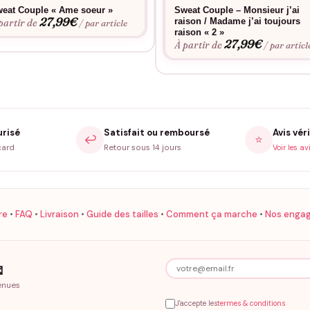
eat Couple « Ame soeur »
Sweat Couple – Monsieur j’ai
27,99
€
raison / Madame j’ai toujours
partir de
/ par article
raison « 2 »
27,99
€
À partir de
/ par articl
urisé
Satisfait ou remboursé
Avis véri
↩️
⭐
card
Retour sous 14 jours
Voir les av
re
•
FAQ
•
Livraison
•
Guide des tailles
•
Comment ça marche
•
Nos enga

enues
J'accepte les
termes & conditions