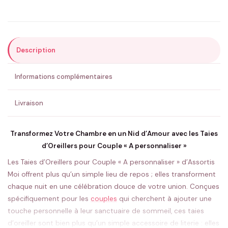
Précisions (optionnel)
Description
ENVOYER MA DEMANDE ✨
Informations complémentaires
💚 Retour sous 24-48h
🇫🇷 Flocage en France
✅ Validation avant fabrication
Livraison
Transformez Votre Chambre en un Nid d’Amour avec les Taies
d’Oreillers pour Couple « A personnaliser »
Les Taies d’Oreillers pour Couple « A personnaliser » d’Assortis
Moi offrent plus qu’un simple lieu de repos ; elles transforment
chaque nuit en une célébration douce de votre union. Conçues
spécifiquement pour les
couples
qui cherchent à ajouter une
touche personnelle à leur sanctuaire de sommeil, ces taies
d’oreiller sont bien plus qu’un simple accessoire de literie : elles