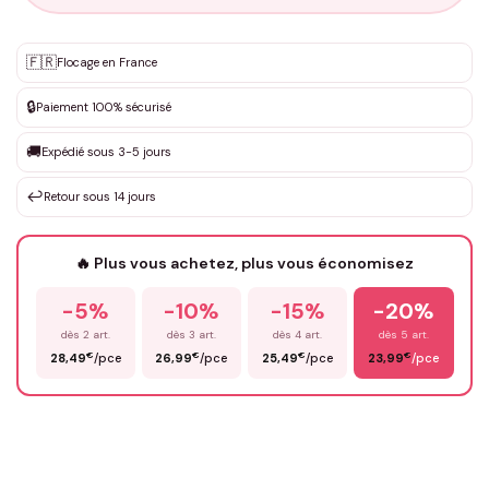
Personnalisation sur mesure
🇫🇷
✨
Flocage en France
DEVIS GRATUIT · Personnalisation de 3 à 10€ selon la demande
🔒
Paiement 100% sécurisé
Que souhaitez-vous ?
*
🚚
Expédié sous 3-5 jours
↩️
Retour sous 14 jours
Votre texte / idée
*
🔥 Plus vous achetez, plus vous économisez
-5%
-10%
-15%
-20%
Prénom
*
dès 2 art.
dès 3 art.
dès 4 art.
dès 5 art.
€
€
€
€
28,49
/pce
26,99
/pce
25,49
/pce
23,99
/pce
Email
*