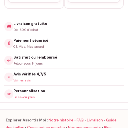
que chaque réveil est aussi frais et invitant que la nuit de
sommeil qui l’a précédé. C’est un investissement non
seulement dans le confort, mais aussi dans l’amour que vous
Livraison gratuite
🚚
partagez. Offrez-vous ces magnifiques taies d’oreiller pour
Dès 60€ d'achat
couple « A personnaliser » et transformez chaque nuance de
Paiement sécurisé
votre vie commune en doux rêves partagés.
🔒
CB, Visa, Mastercard
Fabriqué à la commande, floqué en France.
Satisfait ou remboursé
↩️
Retour sous 14 jours
Avis vérifiés 4,7/5
⭐
Voir les avis
Personnalisation
✏️
En savoir plus
Explorer Assortis Moi :
Notre histoire
•
FAQ
•
Livraison
•
Guide
des tailles
•
Comment ça marche
•
Nos engagements
•
Blog