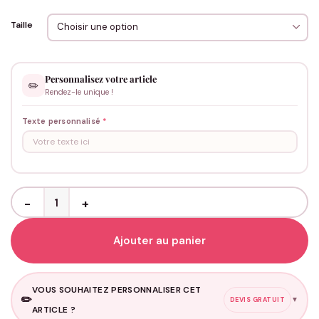
Taille
Personnalisez votre article
✏️
Rendez-le unique !
Texte personnalisé
*
quantité de Taies d'oreiller couple - A personnaliser
Ajouter au panier
VOUS SOUHAITEZ PERSONNALISER CET
✏️
▼
DEVIS GRATUIT
ARTICLE ?