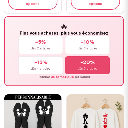
options
options
🔥
Plus vous achetez, plus vous économisez
-5%
-10%
dès 2 articles
dès 3 articles
-15%
-20%
dès 4 articles
dès 5 articles
Remise
automatique
au panier