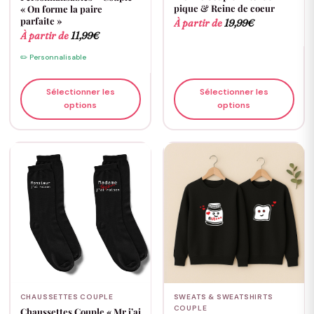
pique & Reine de coeur
« On forme la paire
parfaite »
À partir de
19,99
€
À partir de
11,99
€
✏️ Personnalisable
Sélectionner les
Sélectionner les
options
options
CHAUSSETTES COUPLE
SWEATS & SWEATSHIRTS
COUPLE
Chaussettes Couple « Mr j’ai