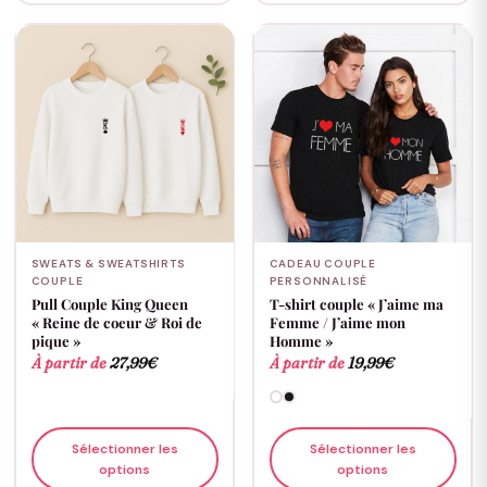
SWEATS & SWEATSHIRTS
CADEAU COUPLE
COUPLE
PERSONNALISÉ
Pull Couple King Queen
T-shirt couple « J’aime ma
« Reine de coeur & Roi de
Femme / J’aime mon
pique »
Homme »
À partir de
27,99
€
À partir de
19,99
€
Sélectionner les
Sélectionner les
options
options