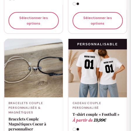
Sélectionner les
Sélectionner les
options
options
PERSONNALISABLE
BRACELETS COUPLE
CADEAU COUPLE
PERSONNALISÉS &
PERSONNALISÉ
MAGNÉTIQUES
T-shirt couple « Football »
Bracelets Couple
À partir de
19,99
€
Magnétiques Coeur à
personnaliser