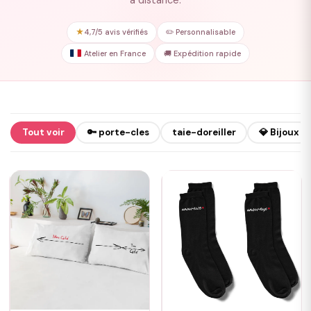
à distance.
★
4,7/5 avis vérifiés
✏️ Personnalisable
Atelier en France
🚚 Expédition rapide
Tout voir
🔑 porte-cles
taie-doreiller
💎 Bijoux