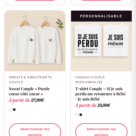
PERSONNALISABLE
SWEATS & SWEATSHIRTS
CADEAU COUPLE
COUPLE
PERSONNALISÉ
Sweat Couple « Puzzle
T-shirt Couple – Si je suis
coeur côté coeur »
perdu me retourner à Bébé
/ Je suis Bébé
À partir de
27,99
€
À partir de
19,99
€
Sélectionner les
Sélectionner les
options
options