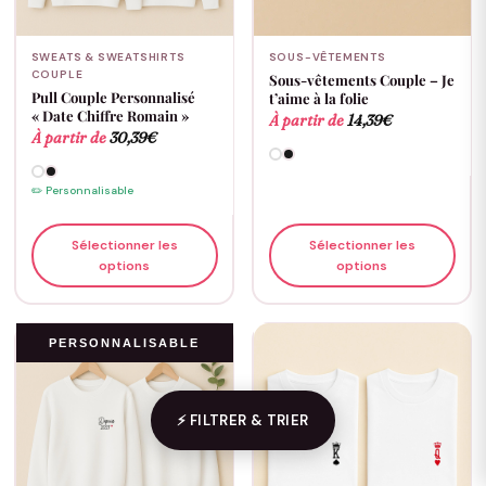
SWEATS & SWEATSHIRTS
SOUS-VÊTEMENTS
COUPLE
Sous-vêtements Couple – Je
Pull Couple Personnalisé
t’aime à la folie
« Date Chiffre Romain »
À partir de
14,39
€
À partir de
30,39
€
✏️ Personnalisable
Sélectionner les
Sélectionner les
options
options
PERSONNALISABLE
⚡ FILTRER & TRIER