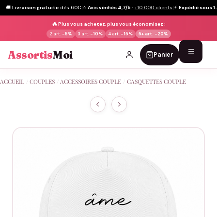
🚚
Livraison gratuite
dès 60€
|
⭐
Avis vérifiés 4,7/5
·
+10 000 clients
|
⚡
Expédié sous 1
🔥
Plus vous achetez, plus vous économisez :
2 art.
-5%
3 art.
-10%
4 art.
-15%
5+ art.
-20%
Assortis
Moi
Panier
Passer
ACCUEIL
/
COUPLES
/
ACCESSOIRES COUPLE
/
CASQUETTES COUPLE
au
contenu