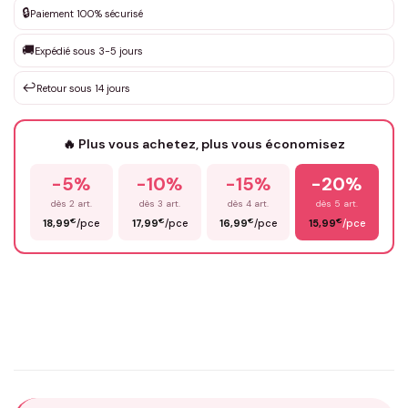
🔒
Paiement 100% sécurisé
Que souhaitez-vous ?
*
🚚
Expédié sous 3-5 jours
↩️
Retour sous 14 jours
Votre texte / idée
*
🔥 Plus vous achetez, plus vous économisez
-5%
-10%
-15%
-20%
Prénom
*
dès 2 art.
dès 3 art.
dès 4 art.
dès 5 art.
€
€
€
€
18,99
/pce
17,99
/pce
16,99
/pce
15,99
/pce
Email
*
Précisions (optionnel)