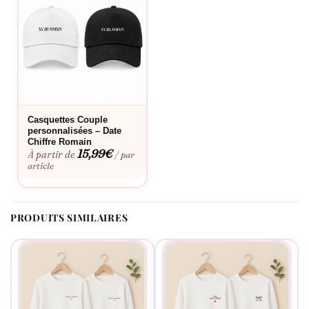
partenaire. Choisissez vos couleurs préférées et faites de ces
casquettes une part régulière de votre garde-robe de couple.
Laissez ces casquettes être un rappel constant de votre
amour unique et partagé.
Fabriqué à la commande, floqué en France.
Casquettes Couple
personnalisées – Date
Chiffre Romain
15,99
€
À partir de
/ par
article
PRODUITS SIMILAIRES