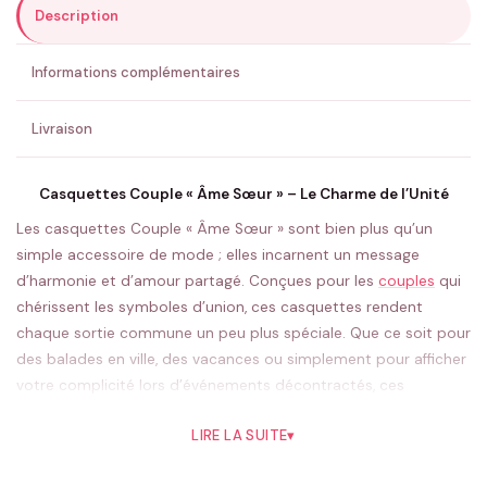
Description
ENVOYER MA DEMANDE ✨
Informations complémentaires
💚 Retour sous 24-48h
🇫🇷 Flocage en France
✅ Validation avant fabrication
Livraison
Casquettes Couple « Âme Sœur » – Le Charme de l’Unité
Les casquettes Couple « Âme Sœur » sont bien plus qu’un
simple accessoire de mode ; elles incarnent un message
d’harmonie et d’amour partagé. Conçues pour les
couples
qui
chérissent les symboles d’union, ces casquettes rendent
chaque sortie commune un peu plus spéciale. Que ce soit pour
des balades en ville, des vacances ou simplement pour afficher
votre complicité lors d’événements décontractés, ces
casquettes sont le choix parfait.
LIRE LA SUITE
▾
Le design de ces casquettes est à la fois simple et élégant,
faisant d’elles un choix idéal pour les couples de tous âges. Les