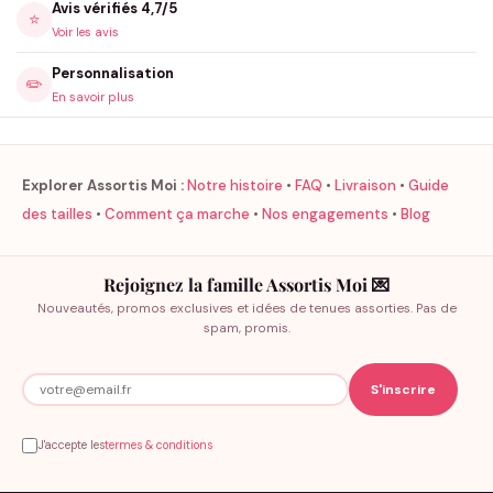
Avis vérifiés 4,7/5
⭐
Voir les avis
Personnalisation
✏️
En savoir plus
Explorer Assortis Moi :
Notre histoire
•
FAQ
•
Livraison
•
Guide
des tailles
•
Comment ça marche
•
Nos engagements
•
Blog
Rejoignez la famille Assortis Moi 💌
Nouveautés, promos exclusives et idées de tenues assorties. Pas de
spam, promis.
J'accepte les
termes & conditions