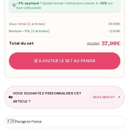
-5% appliqué !
Ajoutez encore 1 article pour passer à
-10%
sur
💡
tout votre panier.
Sous-total (
2
articles)
39,98€
Remise -5% (2 articles)
-2,00€
37,98€
Total du set
39,98€
🛒 AJOUTER LE SET AU PANIER
VOUS SOUHAITEZ PERSONNALISER CET
✏️
▼
DEVIS GRATUIT
ARTICLE ?
Personnalisation sur mesure
🇫🇷
✨
Flocage en France
DEVIS GRATUIT · Personnalisation de 3 à 10€ selon la demande