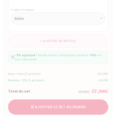
✏️ Signe astrologique
+ AJOUTER UN ARTICLE
-5% appliqué !
Ajoutez encore 1 article pour passer à
-10%
sur
💡
tout votre panier.
Sous-total (
2
articles)
39,98€
Remise -5% (2 articles)
-2,00€
37,98€
Total du set
39,98€
🛒 AJOUTER LE SET AU PANIER