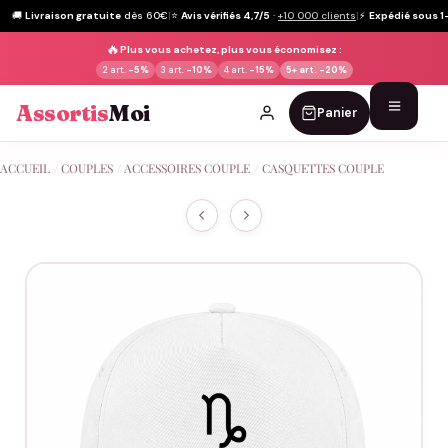
🚚
Livraison gratuite
dès 60€
|
⭐
Avis vérifiés 4,7/5
·
+10 000 clients
|
⚡
Expédié sous 1
🔥
Plus vous achetez, plus vous économisez :
2 art.
-5%
3 art.
-10%
4 art.
-15%
5+ art.
-20%
Assortis
Moi
Panier
Passer
ACCUEIL
/
COUPLES
/
ACCESSOIRES COUPLE
/
CASQUETTES COUPLE
au
contenu