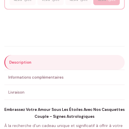
Email
*
Précisions (optionnel)
Description
ENVOYER MA DEMANDE ✨
Informations complémentaires
💚 Retour sous 24-48h
🇫🇷 Flocage en France
✅ Validation avant fabrication
Livraison
Embrassez Votre Amour Sous Les Étoiles Avec Nos Casquettes
Couple – Signes Astrologiques
À la recherche d’un cadeau unique et significatif à offrir à votre