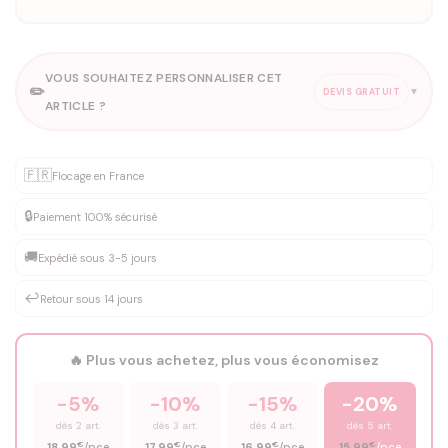
VOUS SOUHAITEZ PERSONNALISER CET
✏️
▼
DEVIS GRATUIT
ARTICLE ?
Personnalisation sur mesure
🇫🇷
✨
Flocage en France
DEVIS GRATUIT · Personnalisation de 3 à 10€ selon la demande
🔒
Paiement 100% sécurisé
Que souhaitez-vous ?
*
🚚
Expédié sous 3-5 jours
↩️
Retour sous 14 jours
Votre texte / idée
*
🔥 Plus vous achetez, plus vous économisez
-5%
-10%
-15%
-20%
Prénom
*
dès 2 art.
dès 3 art.
dès 4 art.
dès 5 art.
€
€
€
€
18,99
/pce
17,99
/pce
16,99
/pce
15,99
/pce