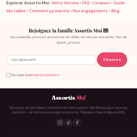
Explorer Assortis Moi :
Notre histoire
•
FAQ
•
Livraison
•
Guide
des tailles
•
Comment ça marche
•
Nos engagements
•
Blog
Rejoignez la famille Assortis Moi 💌
Nouveautés, promos exclusives et idées de tenues assorties. Pas de
spam, promis.
J'accepte les
termes & conditions
Assortis
Moi
Parce que les plus beaux moments se vivent assortis. Des tenues pour ceux qui
s'aiment — en famille, en couple, entre amis. Floqué en France depuis 2018.