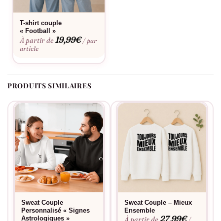
pour une sortie décontractée ou une occasion spéciale. Le
design soigné et la qualité durable des casquettes
T-shirt couple
garantissent qu’elles peuvent être portées saison après saison,
« Football »
19,99
€
À partir de
/ par
symbolisant ainsi l’amour durable.
article
Non seulement ces casquettes sont un excellent moyen
d’exprimer votre individualité et celle de votre partenaire, mais
elles servent également de conversation starter lors de
PRODUITS SIMILAIRES
rencontres avec d’autres
couples
ou amis partageant des
intérêts similaires. Ces accessoires sont parfaits pour des
événements de rencontre comme les barbecues de groupe ou
tout simplement lors d’une journée en ville.
Ainsi, que ce soit pour marcher main dans la main dans les rues
ou lors d’un spécial rendez-vous en plein air, nos Casquettes
Couple – Signes Astrologiques sont le moyen idéal pour
montrer au monde l’union unique que vous partagez. C’est
bien plus qu’un simple chapeau, c’est un symbole de votre
Sweat Couple
Sweat Couple – Mieux
amour guidé par les étoiles.
Personnalisé « Signes
Ensemble
27,99
€
Astrologiques »
À partir de
/