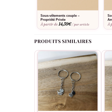
Sous-vêtements couple –
So
Propriété Privée
Am
14,39
€
À partir de
À 
/ par article
PRODUITS SIMILAIRES