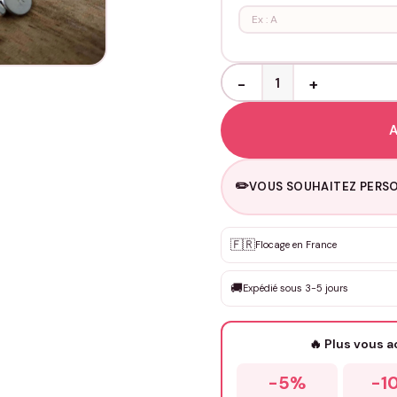
quantité de Porte clés Pers
A
✏️
VOUS SOUHAITEZ PERSO
🇫🇷
Flocage en France
Personnalisation sur m
✨
DEVIS GRATUIT · Personnali
🚚
Expédié sous 3-5 jours
Que souhaitez-vous ?
*
🔥 Plus vous 
-5%
-1
Prénom
*