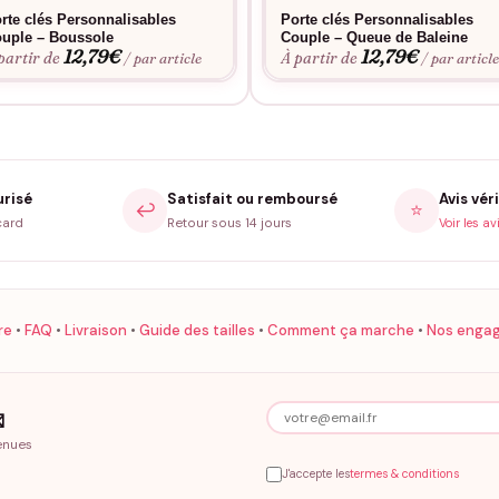
rte clés Personnalisables
Porte clés Personnalisables
uple – Boussole
Couple – Queue de Baleine
12,79
€
12,79
€
partir de
À partir de
/ par article
/ par articl
urisé
Satisfait ou remboursé
Avis véri
↩️
⭐
card
Retour sous 14 jours
Voir les av
re
•
FAQ
•
Livraison
•
Guide des tailles
•
Comment ça marche
•
Nos enga

enues
J'accepte les
termes & conditions