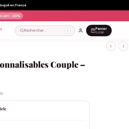
Floqué en France
5+ art.
-20%
Panier
n
Rechercher…
/
0,00€
sonnalisables Couple –
cle
icle