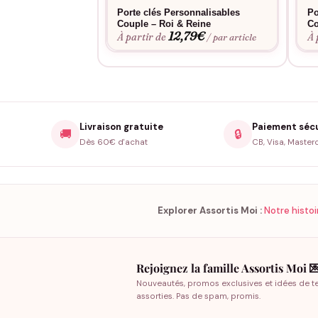
Porte clés Personnalisables
Po
Couple – Roi & Reine
Co
12,79
€
À partir de
À 
/ par article
Livraison gratuite
Paiement séc
🚚
🔒
Dès 60€ d'achat
CB, Visa, Master
Explorer Assortis Moi :
Notre histoi
Rejoignez la famille Assortis Moi 
Nouveautés, promos exclusives et idées de t
assorties. Pas de spam, promis.