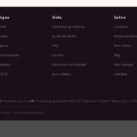
ique
Aide
Infos
ille
Comment ça marche
Livraison
uples
Guide des tailles
Personnalisati
pains
FAQ
Avis clients
ce Grossesse
Contact
Blog
cadeaux
Suivre ma commande
Mon compte
 EVJF
Quiz cadeau
Lookbook
🔒 Paiement sécurisé
·
🚚 Livraison gratuite dès 60€
·
🇫🇷 Floqué en France
·
↩️ Retour 14j
·
⭐ 4,7/5
8 00019 · TVA FR75838693158