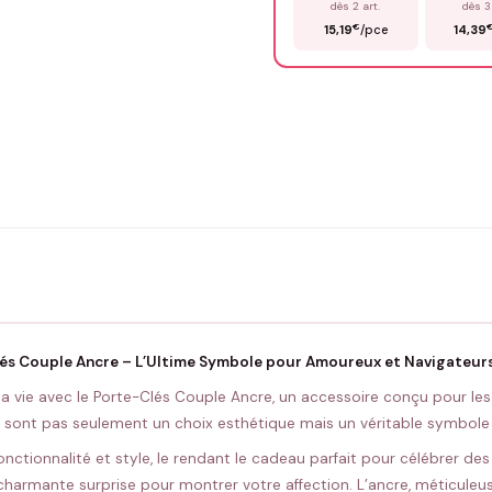
dès 2 art.
dès 3
€
15,19
/pce
14,39
Précisions (optionnel)
ENV
💚 Retour sous 24-48h
🇫
és Couple Ancre – L’Ultime Symbole pour Amoureux et Navigateurs 
la vie avec le Porte-Clés Couple Ancre, un accessoire conçu pour le
 sont pas seulement un choix esthétique mais un véritable symbole d
ctionnalité et style, le rendant le cadeau parfait pour célébrer des 
charmante surprise pour montrer votre affection. L’ancre, méticuleu