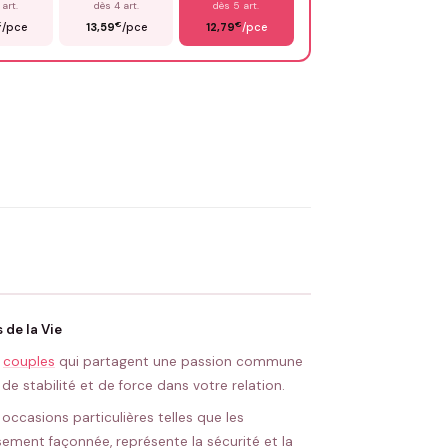
 art.
dès 4 art.
dès 5 art.
€
€
€
/pce
13,59
/pce
12,79
/pce
OYER MA DEMANDE ✨
 Flocage en France
✅ Validation avant fabrication
de la Vie
s
couples
qui partagent une passion commune
e stabilité et de force dans votre relation.
occasions particulières telles que les
sement façonnée, représente la sécurité et la