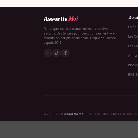
Bout
Assortis
Moi
La Fam
Parce que les plus beaux moments se vivent
assortis. Des tenues pour ceux qui s'aiment — en
Les Co
famille, en couple, entre amis. Floqué en France
depuis 2018.
Les Co
Annon
Idées 
EVG &
© 2018–2026
Assortis Moi
— SAS LATITUDE · SIRET 838 693 15