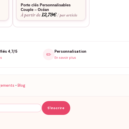
Porte clés Personnalisables
Porte clés Perso
Couple – Océan
Couple – Roi & R
12,79
€
12,7
À partir de
À partir de
e
/ par article
fiés 4,7/5
Personnalisation
✏️
is
En savoir plus
gements
•
Blog