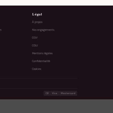
Légal
À propos
on
Nos engagements
CGV
CGU
Mentions légales
Confidentialité
Cookies
CB
Visa
Mastercard