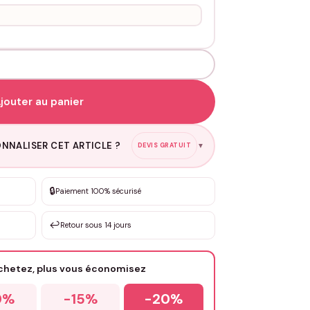
onnalisables Couple - Ancre
jouter au panier
NNALISER CET ARTICLE ?
DEVIS GRATUIT
▼
🔒
Paiement 100% sécurisé
esure
sation de 3 à 10€ selon la demande
↩️
Retour sous 14 jours
Votre texte / idée
*
achetez, plus vous économisez
0%
-15%
-20%
Email
*