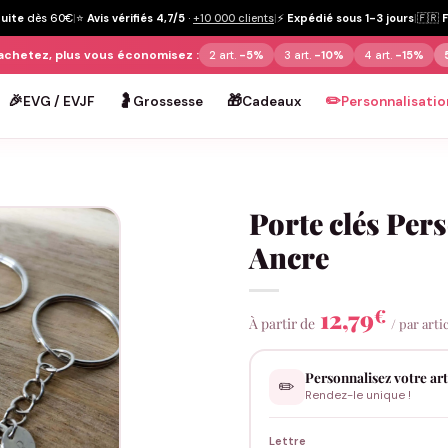
tuite
dès 60€
|
⭐
Avis vérifiés 4,7/5
·
+10 000 clients
|
⚡
Expédié sous 1-3 jours
|
🇫🇷
achetez, plus vous économisez :
2 art.
-5%
3 art.
-10%
4 art.
-15%
🎉
🤰
🎁
✏️
EVG / EVJF
Grossesse
Cadeaux
Personnalisatio
Porte clés Per
Ancre
12,79
€
À partir de
/ par arti
Personnalisez votre art
✏️
Rendez-le unique !
Lettre