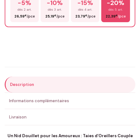
-5%
-10%
-15%
-20%
Prénom
*
dès 2 art.
dès 3 art.
dès 4 art.
dès 5 art.
€
€
€
€
26,59
/pce
25,19
/pce
23,79
/pce
22,39
/pce
Email
*
Précisions (optionnel)
Description
ENVOYER MA DEMANDE ✨
Informations complémentaires
💚 Retour sous 24-48h
🇫🇷 Flocage en France
✅ Validation avant fabrication
Livraison
Un Nid Douillet pour les Amoureux : Taies d’Oreillers Couple