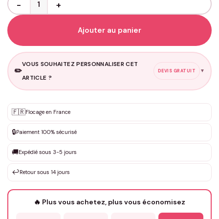
Ajouter au panier
VOUS SOUHAITEZ PERSONNALISER CET
✏️
▼
DEVIS GRATUIT
ARTICLE ?
Personnalisation sur mesure
🇫🇷
✨
Flocage en France
DEVIS GRATUIT · Personnalisation de 3 à 10€ selon la demande
🔒
Paiement 100% sécurisé
Que souhaitez-vous ?
*
🚚
Expédié sous 3-5 jours
↩️
Retour sous 14 jours
Votre texte / idée
*
🔥 Plus vous achetez, plus vous économisez