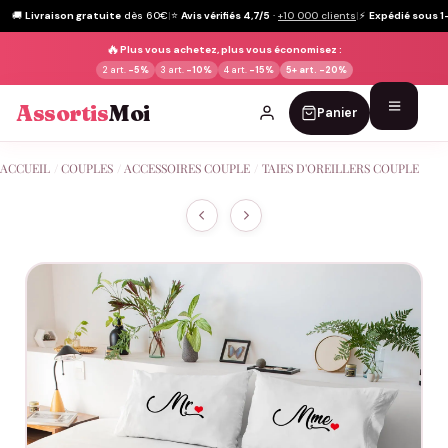
🚚
Livraison gratuite
dès 60€
|
⭐
Avis vérifiés 4,7/5
·
+10 000 clients
|
⚡
Expédié sous 1
🔥
Plus vous achetez, plus vous économisez :
2 art.
-5%
3 art.
-10%
4 art.
-15%
5+ art.
-20%
Assortis
Moi
Panier
Passer
ACCUEIL
/
COUPLES
/
ACCESSOIRES COUPLE
/
TAIES D'OREILLERS COUPLE
au
contenu