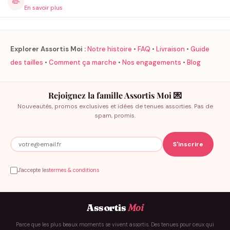
✏️
En savoir plus
Explorer Assortis Moi :
Notre histoire
•
FAQ
•
Livraison
•
Guide
des tailles
•
Comment ça marche
•
Nos engagements
•
Blog
Rejoignez la famille Assortis Moi 💌
Nouveautés, promos exclusives et idées de tenues assorties. Pas de
spam, promis.
J'accepte les
termes & conditions
Assortis
Moi
Parce que les plus beaux moments se vivent assortis. Des tenues pour ceux qui