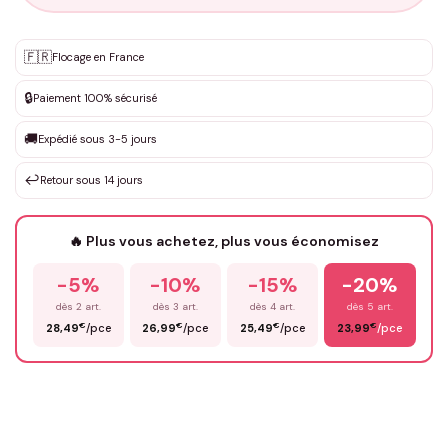
Personnalisation sur mesure
🇫🇷
✨
Flocage en France
DEVIS GRATUIT · Personnalisation de 3 à 10€ selon la demande
🔒
Paiement 100% sécurisé
Que souhaitez-vous ?
*
🚚
Expédié sous 3-5 jours
↩️
Retour sous 14 jours
Votre texte / idée
*
🔥 Plus vous achetez, plus vous économisez
-5%
-10%
-15%
-20%
Prénom
*
dès 2 art.
dès 3 art.
dès 4 art.
dès 5 art.
€
€
€
€
28,49
/pce
26,99
/pce
25,49
/pce
23,99
/pce
Email
*