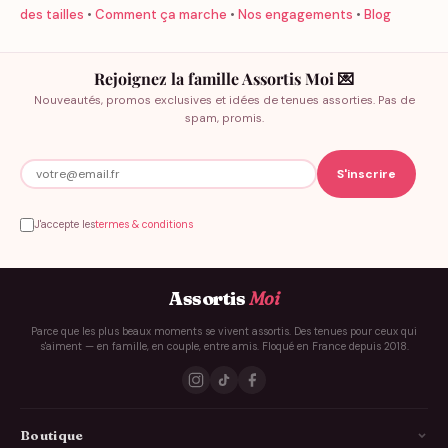
des tailles
•
Comment ça marche
•
Nos engagements
•
Blog
Rejoignez la famille Assortis Moi 💌
Nouveautés, promos exclusives et idées de tenues assorties. Pas de
spam, promis.
J'accepte les
termes & conditions
Assortis
Moi
Parce que les plus beaux moments se vivent assortis. Des tenues pour ceux qui
s'aiment — en famille, en couple, entre amis. Floqué en France depuis 2018.
Boutique