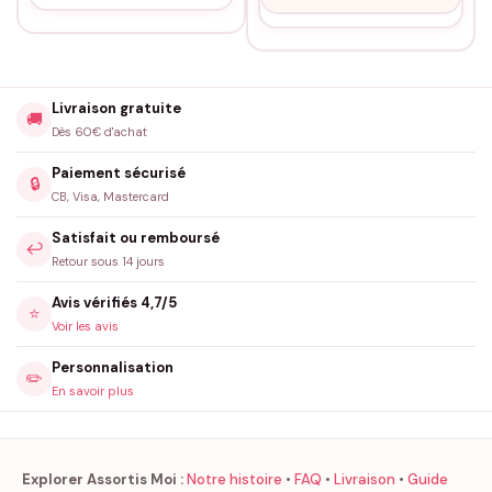
Enfin, les taies d’oreillers « Mr & Mme + Nom de famille » de la
collection ** »Taies d’oreillers pour couple »** d’Assortis Moi ne
sont pas seulement un choix de literie élégant, elles sont une
affirmation de l’amour et du partage, faisant d’elles un must-
Livraison gratuite
🚚
have pour tous les couples qui aspirent à montrer leur amour
Dès 60€ d'achat
de manière subtile et quotidienne.
Paiement sécurisé
🔒
Fabriqué à la commande, floqué en France.
CB, Visa, Mastercard
Satisfait ou remboursé
↩️
Retour sous 14 jours
Avis vérifiés 4,7/5
⭐
Voir les avis
Personnalisation
✏️
En savoir plus
Explorer Assortis Moi :
Notre histoire
•
FAQ
•
Livraison
•
Guide