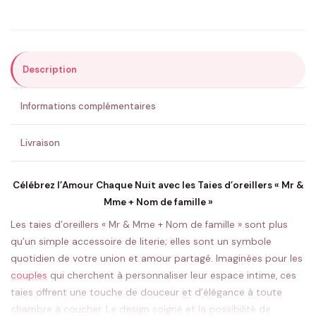
Précisions (optionnel)
Description
ENVOYER MA DEMANDE ✨
Informations complémentaires
💚 Retour sous 24-48h
🇫🇷 Flocage en France
✅ Validation avant fabrication
Livraison
Célébrez l’Amour Chaque Nuit avec les Taies d’oreillers « Mr &
Mme + Nom de famille »
Les taies d’oreillers « Mr & Mme + Nom de famille » sont plus
qu’un simple accessoire de literie; elles sont un symbole
quotidien de votre union et amour partagé. Imaginées pour les
couples
qui cherchent à personnaliser leur espace intime, ces
taies offrent une touche de douceur et d’élégance à toute
chambre à coucher. Le design soigné et la possibilité de