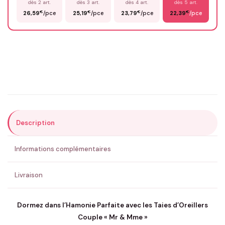
dès 2 art.
dès 3 art.
dès 4 art.
dès 5 art.
€
€
€
€
26,59
/pce
25,19
/pce
23,79
/pce
22,39
/pce
Email
*
Précisions (optionnel)
Description
ENVOYER MA DEMANDE ✨
Informations complémentaires
💚 Retour sous 24-48h
🇫🇷 Flocage en France
✅ Validation avant fabrication
Livraison
Dormez dans l’Hamonie Parfaite avec les Taies d’Oreillers
Couple « Mr & Mme »