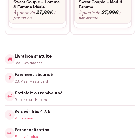
Sweat Couple – Homme
Sweat Couple – Mari &
& Femme Idéale
Femme
27,99
€
27,99
€
À partir de
À partir de
/
/
par article
par article
Livraison gratuite
🚚
Dès 60€ d'achat
Paiement sécurisé
🔒
CB, Visa, Mastercard
Satisfait ou remboursé
↩️
Retour sous 14 jours
Avis vérifiés 4,7/5
⭐
Voir les avis
Personnalisation
✏️
En savoir plus