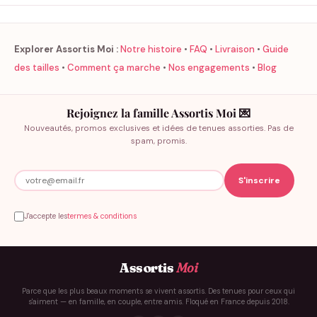
Explorer Assortis Moi :
Notre histoire
•
FAQ
•
Livraison
•
Guide
des tailles
•
Comment ça marche
•
Nos engagements
•
Blog
Rejoignez la famille Assortis Moi 💌
Nouveautés, promos exclusives et idées de tenues assorties. Pas de
spam, promis.
J'accepte les
termes & conditions
Assortis
Moi
Parce que les plus beaux moments se vivent assortis. Des tenues pour ceux qui
s'aiment — en famille, en couple, entre amis. Floqué en France depuis 2018.