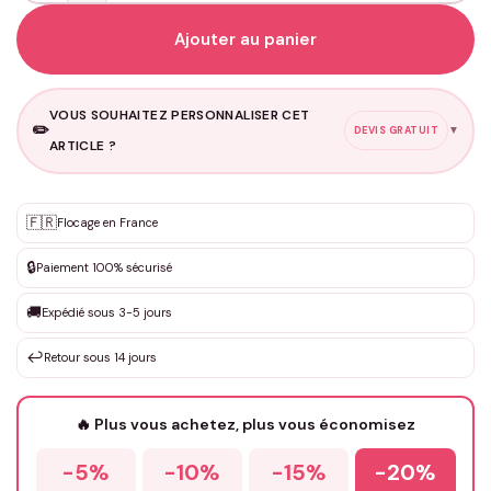
Ajouter au panier
VOUS SOUHAITEZ PERSONNALISER CET
✏️
▼
DEVIS GRATUIT
ARTICLE ?
Personnalisation sur mesure
🇫🇷
✨
Flocage en France
DEVIS GRATUIT · Personnalisation de 3 à 10€ selon la demande
🔒
Paiement 100% sécurisé
Que souhaitez-vous ?
*
🚚
Expédié sous 3-5 jours
↩️
Retour sous 14 jours
Votre texte / idée
*
🔥 Plus vous achetez, plus vous économisez
-5%
-10%
-15%
-20%
Prénom
*