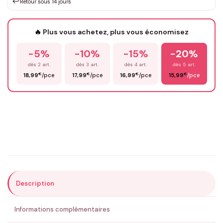
↩️
Retour sous 14 jours
Votre texte / idée
*
🔥 Plus vous achetez, plus vous économisez
-5%
-10%
-15%
-20%
Prénom
*
dès 2 art.
dès 3 art.
dès 4 art.
dès 5 art.
€
€
€
€
18,99
/pce
17,99
/pce
16,99
/pce
15,99
/pce
Email
*
Précisions (optionnel)
Description
ENVOYER MA DEMANDE ✨
Informations complémentaires
💚 Retour sous 24-48h
🇫🇷 Flocage en France
✅ Validation avant fabrication