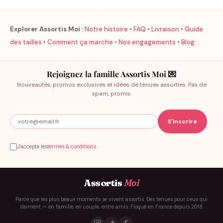
Explorer Assortis Moi :
Notre histoire
•
FAQ
•
Livraison
•
Guide
des tailles
•
Comment ça marche
•
Nos engagements
•
Blog
Rejoignez la famille Assortis Moi 💌
Nouveautés, promos exclusives et idées de tenues assorties. Pas de
spam, promis.
J'accepte les
termes & conditions
Assortis
Moi
Parce que les plus beaux moments se vivent assortis. Des tenues pour ceux qui
s'aiment — en famille, en couple, entre amis. Floqué en France depuis 2018.