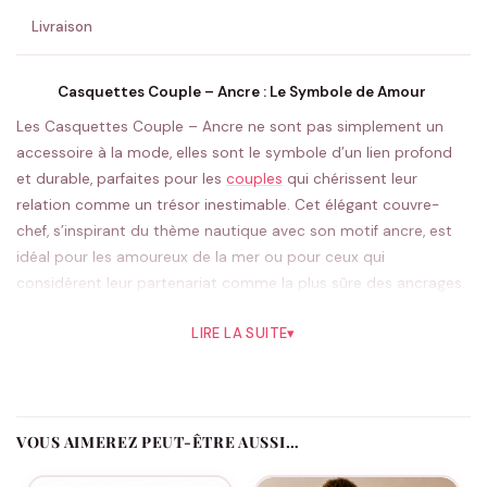
Livraison
Casquettes Couple – Ancre : Le Symbole de Amour
Les Casquettes Couple – Ancre ne sont pas simplement un
accessoire à la mode, elles sont le symbole d’un lien profond
et durable, parfaites pour les
couples
qui chérissent leur
relation comme un trésor inestimable. Cet élégant couvre-
chef, s’inspirant du thème nautique avec son motif ancre, est
idéal pour les amoureux de la mer ou pour ceux qui
considèrent leur partenariat comme la plus sûre des ancrages.
Imaginées pour s’harmoniser parfaitement, ces casquettes
LIRE LA SUITE
▾
constituent un magnifique cadeau pour les anniversaires, les
fêtes de Saint-Valentin ou même comme cadeau surprise pour
montrer combien vous chérissez votre moitié. Que ce soit lors
d’une sortie en mer, une journée ensoleillée de shopping, ou
VOUS AIMEREZ PEUT-ÊTRE AUSSI…
lors d’une simple promenade en ville, ces casquettes ajoutent
une touche de style coordonné qui captivera à coup sûr