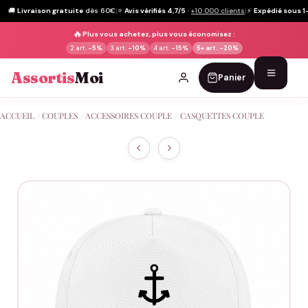
🚚
Livraison gratuite
dès 60€
|
⭐
Avis vérifiés 4,7/5
·
+10 000 clients
|
⚡
Expédié sous 1
🔥
Plus vous achetez, plus vous économisez :
2 art.
-5%
3 art.
-10%
4 art.
-15%
5+ art.
-20%
Assortis
Moi
Panier
Passer
ACCUEIL
/
COUPLES
/
ACCESSOIRES COUPLE
/
CASQUETTES COUPLE
au
contenu