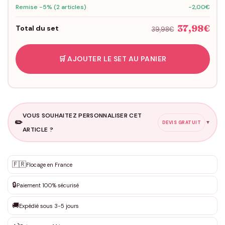
Remise -5% (2 articles)
-2,00€
37,98€
Total du set
39,98€
🛒 AJOUTER LE SET AU PANIER
VOUS SOUHAITEZ PERSONNALISER CET
✏️
▼
DEVIS GRATUIT
ARTICLE ?
Personnalisation sur mesure
🇫🇷
✨
Flocage en France
DEVIS GRATUIT · Personnalisation de 3 à 10€ selon la demande
🔒
Paiement 100% sécurisé
Que souhaitez-vous ?
*
🚚
Expédié sous 3-5 jours