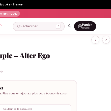
Floqué en France
5+ art.
-20%
Panier
n
Rechercher…
/
0,00€
ple – Alter Ego
cle
et
e. Plus vous en ajoutez, plus vous économisez sur
Couleur de la casquette