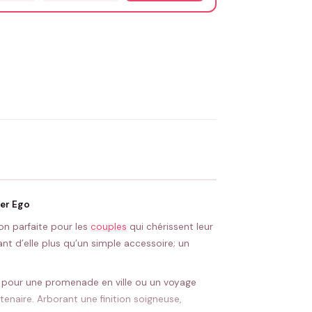
OYER MA DEMANDE ✨
 Flocage en France
✅ Validation avant fabrication
er Ego
on parfaite pour les
couples
qui chérissent leur
nt d’elle plus qu’un simple accessoire; un
it pour une promenade en ville ou un voyage
naire. Arborant une finition soigneuse,