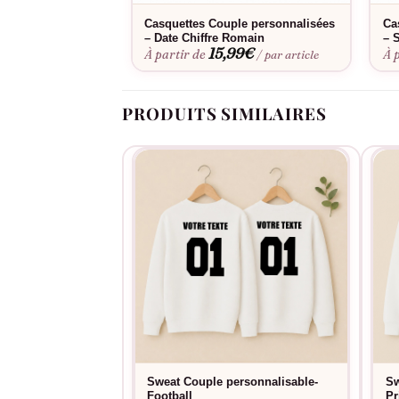
Casquettes Couple personnalisées
Ca
– Date Chiffre Romain
– 
15,99
€
À partir de
À 
/ par article
PRODUITS SIMILAIRES
Sweat Couple personnalisable-
Sw
Football
Pr