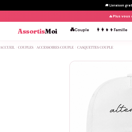
🚚
Livraison gra
🔥
Plus vous 
💑
👨‍👩‍👧‍👦
Assortis
Moi
Couple
Famille
Passer
ACCUEIL
/
COUPLES
/
ACCESSOIRES COUPLE
/
CASQUETTES COUPLE
au
contenu