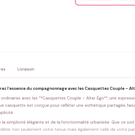
Précisions (optionnel)
ENV
💚 Retour sous 24-48h
🇫
res
Livraison
rez l’essence du compagnonnage avec les Casquettes Couple – Alt
 ordinaires avec les **Casquettes Couple – Alter Ego**, une expressi
que casquette est conçue pour refléter une esthétique partagée, faisa
licité.
 la simplicité élégante et de la fonctionnalité urbanisée. Que ce so
ter non seulement votre tenue mais également celle de votre parte