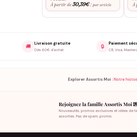
30,39
€
À partir de
À 
/ par article
Livraison gratuite
Paiement séc
🚚
🔒
Dès 60€ d'achat
CB, Visa, Master
Explorer Assortis Moi :
Notre histoi
Rejoignez la famille Assortis Moi 
Nouveautés, promos exclusives et idées de t
assorties. Pas de spam, promis.