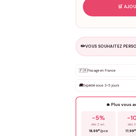
🛒 AJOU
✏️
VOUS SOUHAITEZ PERSO
Personnalisation sur m
🇫🇷
✨
Flocage en France
DEVIS GRATUIT · Personnali
🚚
Expédié sous 3-5 jours
Que souhaitez-vous ?
*
🔥 Plus vous 
Prénom
*
-5%
-1
dès 2 art.
dès 3
€
18,99
/pce
17,99