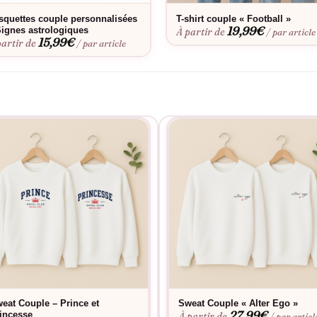
squettes couple personnalisées
T-shirt couple « Football »
19,99
€
Signes astrologiques
À partir de
/ par article
15,99
€
partir de
/ par article
eat Couple – Prince et
Sweat Couple « Alter Ego »
27,99
€
incesse
À partir de
/ par articl