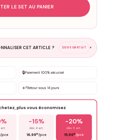
TER LE SET AU PANIER
NNALISER CET ARTICLE ?
DEVIS GRATUIT
▼
esure
🔒
Paiement 100% sécurisé
sation de 3 à 10€ selon la demande
↩️
Retour sous 14 jours
Votre texte / idée
*
achetez, plus vous économisez
Email
*
0%
-15%
-20%
 art.
dès 4 art.
dès 5 art.
€
€
€
/pce
16,99
/pce
15,99
/pce