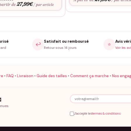
27,99
€
partir de
/ par article
urisé
Satisfait ou remboursé
Avis véri
↩️
⭐
card
Retour sous 14 jours
Voir les av
re
•
FAQ
•
Livraison
•
Guide des tailles
•
Comment ça marche
•
Nos enga

enues
J'accepte les
termes & conditions