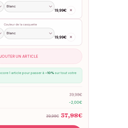
19,99€
✕
Couleur de la casquette
19,99€
✕
AJOUTER UN ARTICLE
core 1 article pour passer à
-10%
sur tout votre
39,98€
-2,00€
37,98€
39,98€