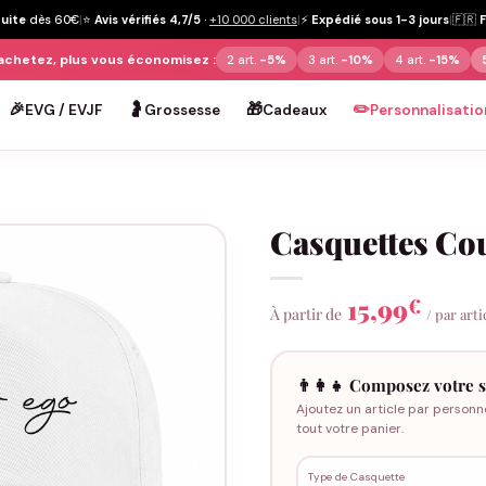
tuite
dès 60€
|
⭐
Avis vérifiés 4,7/5
·
+10 000 clients
|
⚡
Expédié sous 1-3 jours
|
🇫🇷
achetez, plus vous économisez :
2 art.
-5%
3 art.
-10%
4 art.
-15%
🎉
🤰
🎁
✏️
EVG / EVJF
Grossesse
Cadeaux
Personnalisatio
Casquettes Cou
15,99
€
À partir de
/ par arti
👨‍👩‍👧 Composez votre s
Ajoutez un article par personn
tout votre panier.
Type de Casquette