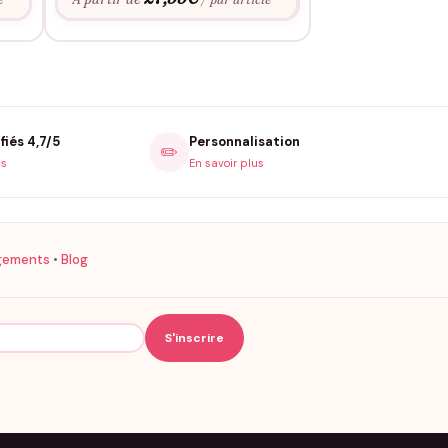
27,9
À partir de
fiés 4,7/5
Personnalisation
✏️
is
En savoir plus
gements
•
Blog