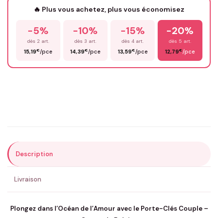
🔥 Plus vous achetez, plus vous économisez
-5%
-10%
-15%
-20%
Prénom
*
dès 2 art.
dès 3 art.
dès 4 art.
dès 5 art.
€
€
€
€
15,19
/pce
14,39
/pce
13,59
/pce
12,79
/pce
Email
*
Précisions (optionnel)
Description
ENVOYER MA DEMANDE ✨
Livraison
💚 Retour sous 24-48h
🇫🇷 Flocage en France
✅ Validation avant fabrication
Plongez dans l’Océan de l’Amour avec le Porte-Clés Couple –