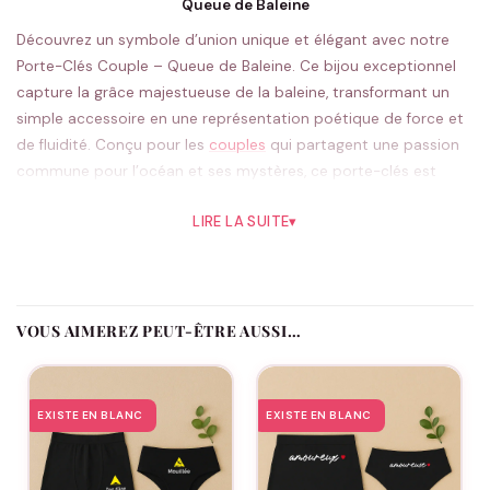
Queue de Baleine
Découvrez un symbole d’union unique et élégant avec notre
Porte-Clés Couple – Queue de Baleine. Ce bijou exceptionnel
capture la grâce majestueuse de la baleine, transformant un
simple accessoire en une représentation poétique de force et
de fluidité. Conçu pour les
couples
qui partagent une passion
commune pour l’océan et ses mystères, ce porte-clés est
l’allégorie parfaite de la navigation commune dans les vastes
LIRE LA SUITE
▾
eaux de la vie.
Imaginez offrir ce porte-clés en signe d’amour et de complicité
lors d’un anniversaire de rencontre ou de mariage. Chaque fois
que votre bien-aimé utilisera ses clés, il se rappellera de ce lien
VOUS AIMEREZ PEUT-ÊTRE AUSSI…
spécial qui vous unit, aussi profond et imperturbable que
l’océan. Le design de la queue de baleine est non seulement
esthétique mais aussi symbolique, évoquant la liberté et le
voyage, des valeurs essentielles pour un couple aventurier et
EXISTE EN BLANC
EXISTE EN BLANC
amoureux de la nature.
Ce cadeau n’est pas réservé aux occasions spécifiques; il est