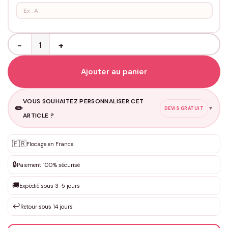
quantité de Porte clés Personnalisables Couple - Queue de Balein
Ajouter au panier
VOUS SOUHAITEZ PERSONNALISER CET
✏️
▼
DEVIS GRATUIT
ARTICLE ?
🇫🇷
Flocage en France
Personnalisation sur mesure
✨
DEVIS GRATUIT · Personnalisation de 3 à 10€ selon la demande
🔒
Paiement 100% sécurisé
Que souhaitez-vous ?
*
🚚
Expédié sous 3-5 jours
↩️
Retour sous 14 jours
Votre texte / idée
*