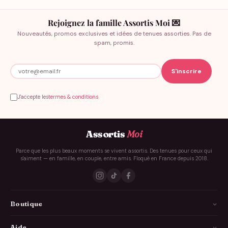
Rejoignez la famille Assortis Moi 💌
Nouveautés, promos exclusives et idées de tenues assorties. Pas de
spam, promis.
J'accepte les
termes & conditions
Assortis
Moi
Parce que les plus beaux moments se vivent assortis. Des tenues pour ceux qui
s'aiment — en famille, en couple, entre amis. Floqué en France depuis 2018.
Boutique
La Famille
Aide