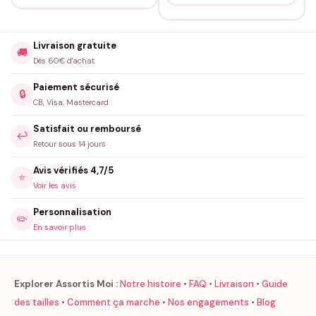
Livraison gratuite
🚚
Dès 60€ d'achat
Paiement sécurisé
🔒
CB, Visa, Mastercard
Satisfait ou remboursé
↩️
Retour sous 14 jours
Avis vérifiés 4,7/5
⭐
Voir les avis
Personnalisation
✏️
En savoir plus
Explorer Assortis Moi :
Notre histoire
•
FAQ
•
Livraison
•
Guide
des tailles
•
Comment ça marche
•
Nos engagements
•
Blog