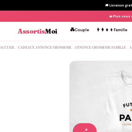
🚚
Livraison gra
🔥
Plus vous 
💑
👨‍👩‍👧‍👦
Assortis
Moi
Couple
Famille
Passer
ACCUEIL
/
CADEAUX ANNONCE GROSSESSE
/
ANNONCE GROSSESSE FAMILLE
/
A
au
contenu