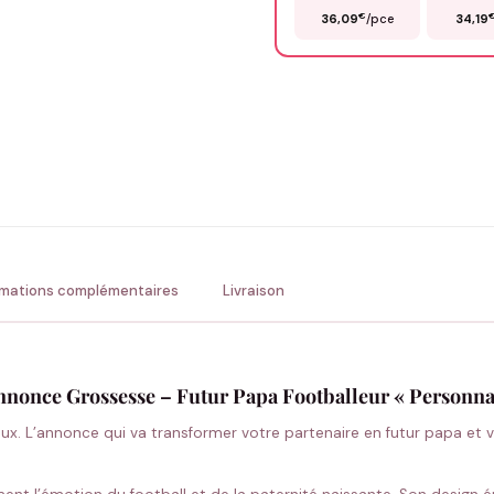
€
36,09
/pce
34,19
Précisions (optionnel)
ENV
💚 Retour sous 24-48h
🇫
rmations complémentaires
Livraison
nonce Grossesse – Futur Papa Footballeur « Personna
x. L’annonce qui va transformer votre partenaire en futur papa et 