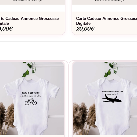
Bon à savoir
rte Cadeau Annonce Grossesse
Carte Cadeau Annonce Grosses
a coupe parfaite. Envie d’une touche personnelle ? Découvrez notre
itale
Digitale
on aspect d’origine. Un entretien simple en machine suffit pour pré
0,00
€
20,00
€