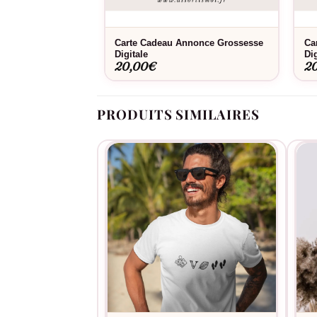
Carte Cadeau Annonce Grossesse
Ca
Consultez notre
guide des tailles
pour choisir l
Digitale
Dig
parfaitement aux lavages répétés et conserve s
20,00
€
2
PRODUITS SIMILAIRES