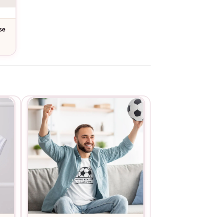
se
service de personnalisation
. Le tissu résiste
server durablement ce précieux souvenir.