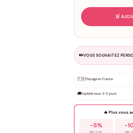
🛒 AJOU
✏️
VOUS SOUHAITEZ PERSO
Personnalisation sur m
🇫🇷
✨
Flocage en France
DEVIS GRATUIT · Personnali
🚚
Expédié sous 3-5 jours
Que souhaitez-vous ?
*
🔥 Plus vous 
Prénom
*
-5%
-1
dès 2 art.
dès 3