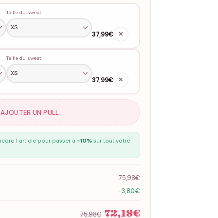
Taille du sweat
37,99€
✕
Taille du sweat
37,99€
✕
 AJOUTER UN PULL
core 1 article pour passer à
-10%
sur tout votre
75,98€
-3,80€
72,18€
75,98€