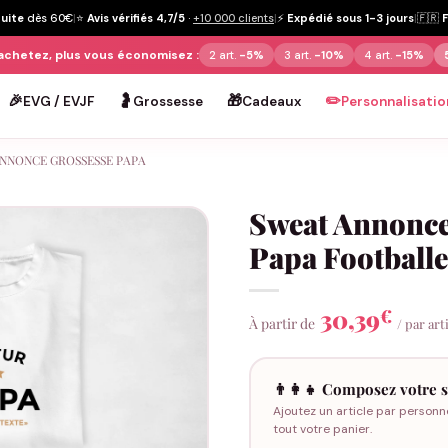
tuite
dès 60€
|
⭐
Avis vérifiés 4,7/5
·
+10 000 clients
|
⚡
Expédié sous 1-3 jours
|
🇫🇷
achetez, plus vous économisez :
2 art.
-5%
3 art.
-10%
4 art.
-15%
🎉
🤰
🎁
✏️
EVG / EVJF
Grossesse
Cadeaux
Personnalisatio
NNONCE GROSSESSE PAPA
Sweat Annonce
Papa Footballe
30,39
€
À partir de
/ par art
👨‍👩‍👧 Composez votre s
Ajoutez un article par personn
tout votre panier.