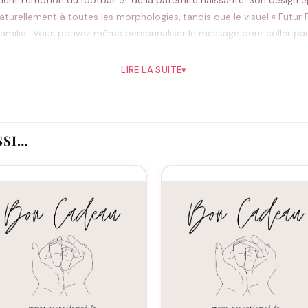
t l’émotion du football et de la paternité naissante. Son design ép
aturellement à toutes les morphologies, tandis que le visuel « Futur
amilial. Vous pouvez même personnaliser le message pour coller pa
ment dans n’importe quelle garde-robe masculine. La qualité du tissu 
LIRE LA SUITE
▾
Pourquoi vous allez l’aimer
nité pour une annonce originale
SSI…
xte à votre couple
utes les silhouettes
ien après l’annonce
ir
Idéal pour
lors de matchs, cadeaux de future maman à futur papa, séances pho