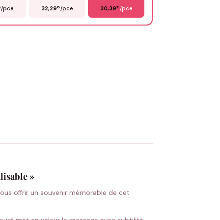
€
€
€
/pce
32,29
/pce
30,39
/pce
OYER MA DEMANDE ✨
 Flocage en France
✅ Validation avant fabrication
lisable »
vous offrir un souvenir mémorable de cet