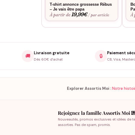
T-shirt annonce grossesse Rébus
Bo
– Je vais être papa
Pa
19,99
€
À partir de
À 
/ par article
Livraison gratuite
Paiement séc
🚚
🔒
Dès 60€ d'achat
CB, Visa, Master
Explorer Assortis Moi :
Notre histoi
Rejoignez la famille Assortis Moi 
Nouveautés, promos exclusives et idées de t
assorties. Pas de spam, promis.