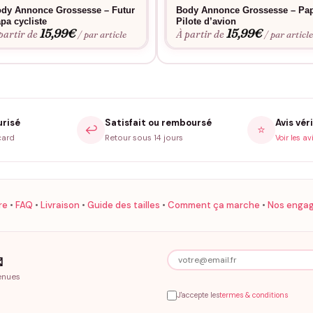
dy Annonce Grossesse – Futur
Body Annonce Grossesse – Pa
pa cycliste
Pilote d’avion
15,99
€
15,99
€
partir de
À partir de
/ par article
/ par articl
urisé
Satisfait ou remboursé
Avis véri
↩️
⭐
card
Retour sous 14 jours
Voir les av
re
•
FAQ
•
Livraison
•
Guide des tailles
•
Comment ça marche
•
Nos enga

enues
J'accepte les
termes & conditions