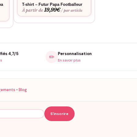
pa
T-shirt – Futur Papa Footballeur
Body Annonce Gr
19,99
€
Papa
À partir de
/ par article
15,9
À partir de
e
fiés 4,7/5
Personnalisation
✏️
is
En savoir plus
gements
•
Blog