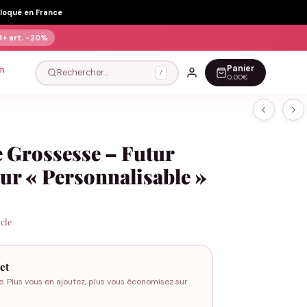
Floqué en France
5+ art.
-20%
Panier
n
Rechercher…
/
0,00€
 Grossesse – Futur
ur « Personnalisable »
icle
et
e. Plus vous en ajoutez, plus vous économisez sur