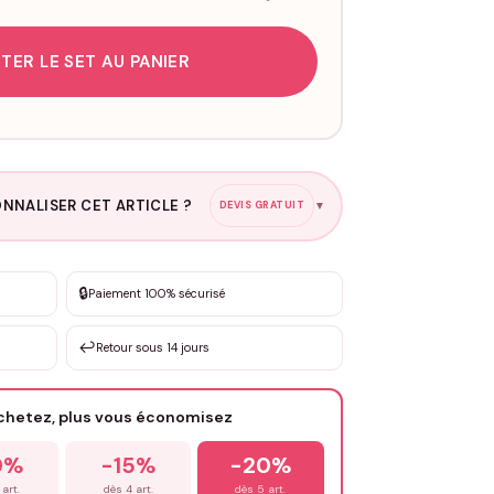
TER LE SET AU PANIER
NNALISER CET ARTICLE ?
DEVIS GRATUIT
▼
esure
🔒
Paiement 100% sécurisé
sation de 3 à 10€ selon la demande
↩️
Retour sous 14 jours
Votre texte / idée
*
achetez, plus vous économisez
Email
*
0%
-15%
-20%
 art.
dès 4 art.
dès 5 art.