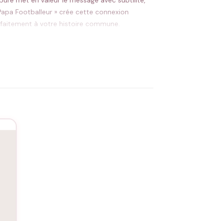
uré met en valeur le message avec subtilité,
 Papa Footballeur » crée cette connexion
rfaitement à votre histoire commune.
garantit un confort durable, bien au-delà de
to de grossesse, occasions spéciales entre