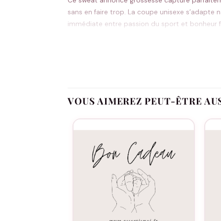
Ce sweat annonce grossesse capture parfaitemen
sans en faire trop. La coupe unisexe s’adapte n
immédiate entre passion du sport et bonheur f
Disponible en noir ou blanc, il s’intègre facile
l’annonce elle-même.
Message touchant qui unit football et pater
VOUS AIMEREZ PEUT-ÊTRE AU
Personnalisation possible pour adapter le te
Coupe unisexe confortable qui convient à to
Qualité résistante pour porter le souvenir b
Design épuré en noir ou blanc, facile à assort
Annonces de grossesse en couple, révélations 
amoureux du ballon rond.