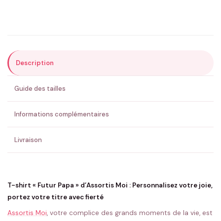
Précisions (optionnel)
Description
ENVOYER MA DEMANDE ✨
Guide des tailles
💚 Retour sous 24-48h
🇫🇷 Flocage en France
✅ Validation avant fabrication
Informations complémentaires
Livraison
T-shirt « Futur Papa » d’Assortis Moi : Personnalisez votre joie,
portez votre titre avec fierté
Assortis Moi
, votre complice des grands moments de la vie, est