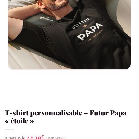
T-shirt personnalisable – Futur Papa
« étoile »
22,39
€
À partir de
/ par article