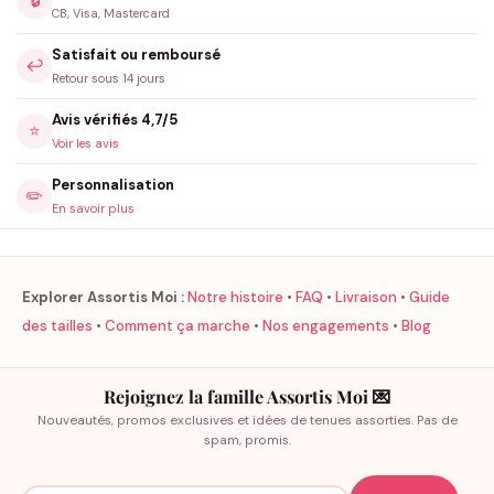
🔒
CB, Visa, Mastercard
Satisfait ou remboursé
↩️
Retour sous 14 jours
Avis vérifiés 4,7/5
⭐
Voir les avis
Personnalisation
✏️
En savoir plus
Explorer Assortis Moi :
Notre histoire
•
FAQ
•
Livraison
•
Guide
des tailles
•
Comment ça marche
•
Nos engagements
•
Blog
Rejoignez la famille Assortis Moi 💌
Nouveautés, promos exclusives et idées de tenues assorties. Pas de
spam, promis.