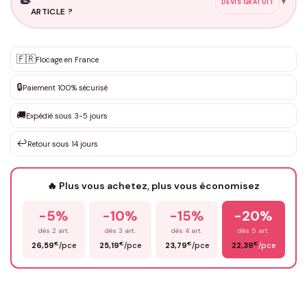
✏️
▼
DEVIS GRATUIT
ARTICLE ?
Personnalisation sur mesure
🇫🇷
✨
Flocage en France
DEVIS GRATUIT · Personnalisation de 3 à 10€ selon la demande
🔒
Paiement 100% sécurisé
Que souhaitez-vous ?
*
🚚
Expédié sous 3-5 jours
↩️
Retour sous 14 jours
Votre texte / idée
*
🔥 Plus vous achetez, plus vous économisez
-5%
-10%
-15%
-20%
Prénom
*
dès 2 art.
dès 3 art.
dès 4 art.
dès 5 art.
€
€
€
€
26,59
/pce
25,19
/pce
23,79
/pce
22,39
/pce
Email
*