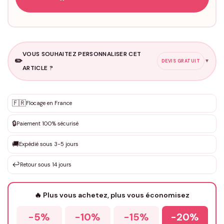
VOUS SOUHAITEZ PERSONNALISER CET
✏️
▼
DEVIS GRATUIT
ARTICLE ?
Personnalisation sur mesure
🇫🇷
✨
Flocage en France
DEVIS GRATUIT · Personnalisation de 3 à 10€ selon la demande
🔒
Paiement 100% sécurisé
Que souhaitez-vous ?
*
🚚
Expédié sous 3-5 jours
↩️
Retour sous 14 jours
Votre texte / idée
*
🔥 Plus vous achetez, plus vous économisez
-5%
-10%
-15%
-20%
Prénom
*