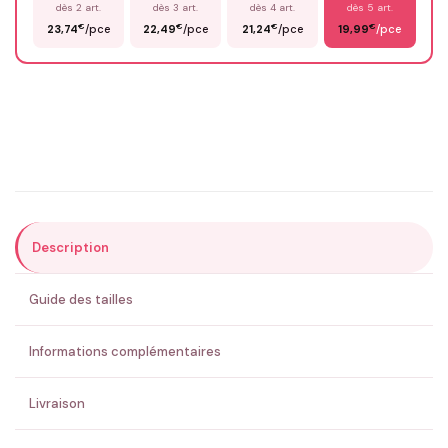
dès 2 art.
dès 3 art.
dès 4 art.
dès 5 art.
€
€
€
€
23,74
/pce
22,49
/pce
21,24
/pce
19,99
/pce
Email
*
Précisions (optionnel)
Description
ENVOYER MA DEMANDE ✨
Guide des tailles
💚 Retour sous 24-48h
🇫🇷 Flocage en France
✅ Validation avant fabrication
Informations complémentaires
Livraison