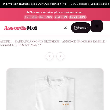
🚚
Livraison gratuite
dès 60€
|
⭐
Avis vérifiés 4,7/5
·
+10 000 clients
|
⚡
Expédié sous 1
🔥
Plus vous achetez, plus vous économisez :
2 art.
-5%
3 art.
-10%
4 art.
-15%
5+ art.
-20%
Assortis
Moi
Panier
Passer
ACCUEIL
/
CADEAUX ANNONCE GROSSESSE
/
ANNONCE GROSSESSE FAMILLE
/
au
ANNONCE GROSSESSE MAMAN
contenu