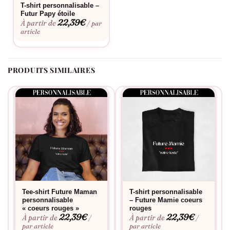
T-shirt personnalisable –
Futur Papy étoile
Choisir le T-shirt « Future Maman » d’Assortis Moi, c’est choisir
22,39
€
À partir de
/ par
de porter votre bonheur avec fierté et élégance. Il est temps
article
de célébrer ce nouveau chapitre de votre vie et de partager
votre joie avec un vêtement qui parle pour vous. Visitez notre
boutique en ligne et faites de l’annonce de votre grossesse un
PRODUITS SIMILAIRES
moment aussi spécial que vous l’êtes.
Tee-shirt Future Maman
T-shirt personnalisable
personnalisable
– Future Mamie coeurs
« coeurs rouges »
rouges
22,39
€
22,39
€
À partir de
À partir de
/
/
par article
par article