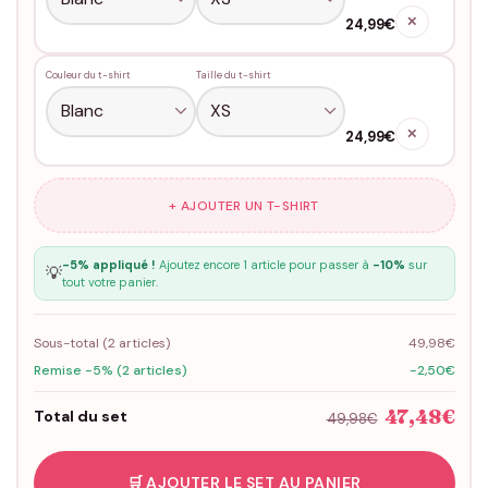
✕
24,99€
Couleur du t-shirt
Taille du t-shirt
✕
24,99€
+ AJOUTER UN T-SHIRT
-5% appliqué !
Ajoutez encore 1 article pour passer à
-10%
sur
💡
tout votre panier.
Sous-total (
2
articles)
49,98€
Remise -5% (2 articles)
-2,50€
47,48€
Total du set
49,98€
🛒 AJOUTER LE SET AU PANIER