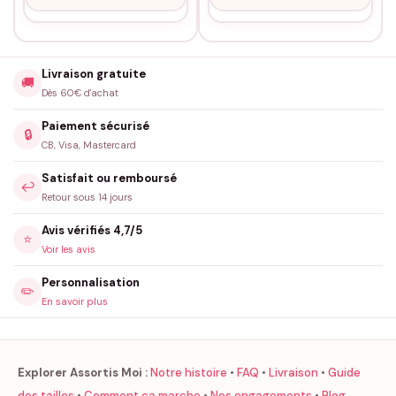
Livraison gratuite
🚚
Dès 60€ d'achat
Paiement sécurisé
🔒
CB, Visa, Mastercard
Satisfait ou remboursé
↩️
Retour sous 14 jours
Avis vérifiés 4,7/5
⭐
Voir les avis
Personnalisation
✏️
En savoir plus
Explorer Assortis Moi :
Notre histoire
•
FAQ
•
Livraison
•
Guide
des tailles
•
Comment ça marche
•
Nos engagements
•
Blog