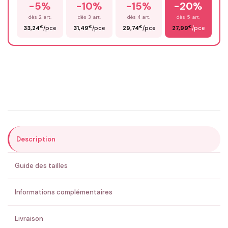
-5%
-10%
-15%
-20%
Prénom
*
dès 2 art.
dès 3 art.
dès 4 art.
dès 5 art.
€
€
€
€
33,24
/pce
31,49
/pce
29,74
/pce
27,99
/pce
Email
*
Précisions (optionnel)
Description
ENVOYER MA DEMANDE ✨
Guide des tailles
💚 Retour sous 24-48h
🇫🇷 Flocage en France
✅ Validation avant fabrication
Informations complémentaires
Livraison