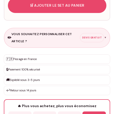
🛒 AJOUTER LE SET AU PANIER
VOUS SOUHAITEZ PERSONNALISER CET
✏️
▼
DEVIS GRATUIT
ARTICLE ?
Personnalisation sur mesure
🇫🇷
✨
Flocage en France
DEVIS GRATUIT · Personnalisation de 3 à 10€ selon la demande
🔒
Paiement 100% sécurisé
Que souhaitez-vous ?
*
🚚
Expédié sous 3-5 jours
↩️
Retour sous 14 jours
Votre texte / idée
*
🔥 Plus vous achetez, plus vous économisez