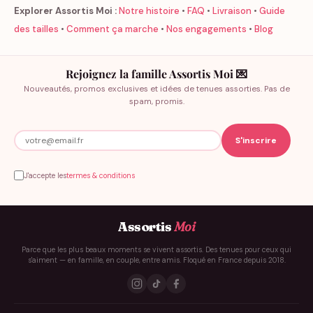
Explorer Assortis Moi :
Notre histoire
•
FAQ
•
Livraison
•
Guide
des tailles
•
Comment ça marche
•
Nos engagements
•
Blog
Rejoignez la famille Assortis Moi 💌
Nouveautés, promos exclusives et idées de tenues assorties. Pas de
spam, promis.
J'accepte les
termes & conditions
Assortis
Moi
Parce que les plus beaux moments se vivent assortis. Des tenues pour ceux qui
s'aiment — en famille, en couple, entre amis. Floqué en France depuis 2018.