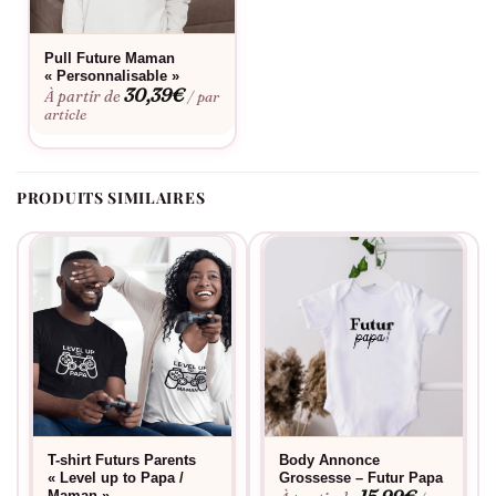
personnalisation
. Ce Pull Annonce Grossesse – Futur Papa »
Mains » se lave facilement en machine et conserve sa qualité
Pull Future Maman
d’impression dans le temps.
« Personnalisable »
30,39
€
À partir de
/ par
article
PRODUITS SIMILAIRES
T-shirt Futurs Parents
Body Annonce
« Level up to Papa /
Grossesse – Futur Papa
Maman »