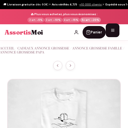
🚚
Livraison gratuite
dès 60€
|
⭐
Avis vérifiés 4,7/5
·
+10 000 clients
|
⚡
Expédié sous 1
🔥
Plus vous achetez, plus vous économisez :
2 art.
-5%
3 art.
-10%
4 art.
-15%
5+ art.
-20%
Assortis
Moi
Panier
Passer
ACCUEIL
/
CADEAUX ANNONCE GROSSESSE
/
ANNONCE GROSSESSE FAMILLE
/
au
ANNONCE GROSSESSE PAPA
contenu