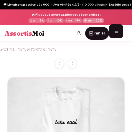
🚚
Livraison gratuite
dès 60€
|
⭐
Avis vérifiés 4,7/5
·
+10 000 clients
|
⚡
Expédié sous 1
🔥
Plus vous achetez, plus vous économisez :
2 art.
-5%
3 art.
-10%
4 art.
-15%
5+ art.
-20%
Assortis
Moi
Panier
Passer
ACCUEIL
/
TATA & TONTON
/
TATA
au
contenu