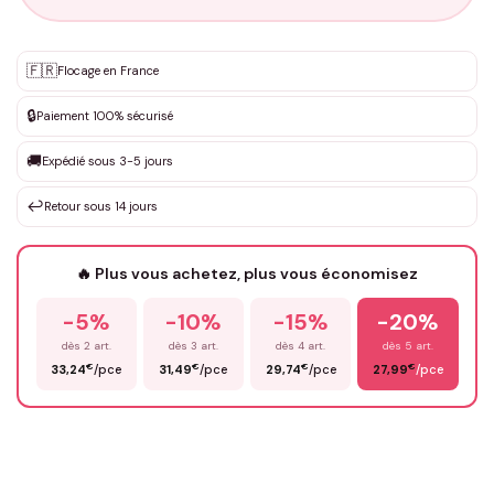
Personnalisation sur mesure
🇫🇷
✨
Flocage en France
DEVIS GRATUIT · Personnalisation de 3 à 10€ selon la demande
🔒
Paiement 100% sécurisé
Que souhaitez-vous ?
*
🚚
Expédié sous 3-5 jours
↩️
Retour sous 14 jours
Votre texte / idée
*
🔥 Plus vous achetez, plus vous économisez
-5%
-10%
-15%
-20%
Prénom
*
dès 2 art.
dès 3 art.
dès 4 art.
dès 5 art.
€
€
€
€
33,24
/pce
31,49
/pce
29,74
/pce
27,99
/pce
Email
*