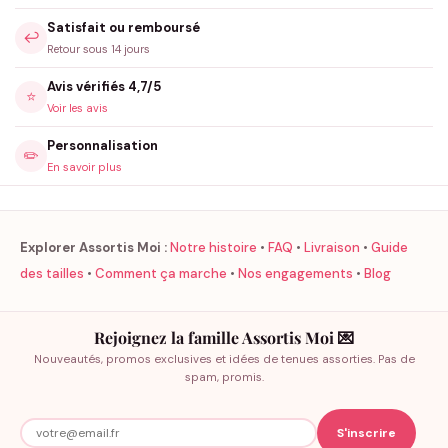
Satisfait ou remboursé
↩️
Retour sous 14 jours
Avis vérifiés 4,7/5
⭐
Voir les avis
Personnalisation
✏️
En savoir plus
Explorer Assortis Moi :
Notre histoire
•
FAQ
•
Livraison
•
Guide
des tailles
•
Comment ça marche
•
Nos engagements
•
Blog
Rejoignez la famille Assortis Moi 💌
Nouveautés, promos exclusives et idées de tenues assorties. Pas de
spam, promis.