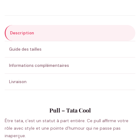
Précisions (optionnel)
Description
ENVOYER MA DEMANDE ✨
Guide des tailles
💚 Retour sous 24-48h
🇫🇷 Flocage en France
✅ Validation avant fabrication
Informations complémentaires
Livraison
Pull – Tata Cool
Être tata, c’est un statut à part entière. Ce pull affirme votre
rôle avec style et une pointe d’humour qui ne passe pas
inaperçue.