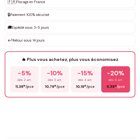
Personnalisation sur mesure
🇫🇷
✨
Flocage en France
DEVIS GRATUIT · Personnalisation de 3 à 10€ selon la demande
🔒
Paiement 100% sécurisé
Que souhaitez-vous ?
*
🚚
Expédié sous 3-5 jours
↩️
Retour sous 14 jours
Votre texte / idée
*
🔥 Plus vous achetez, plus vous économisez
-5%
-10%
-15%
-20%
Prénom
*
dès 2 art.
dès 3 art.
dès 4 art.
dès 5 art.
€
€
€
€
11,39
/pce
10,79
/pce
10,19
/pce
9,59
/pce
Email
*
Précisions (optionnel)