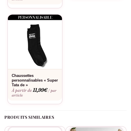
Anniversaires de tata, fête des mères, cadeaux de naissance,
retrouvailles familiales ou simplement pour faire plaisir à cette
tante formidable qui compte tant.
Bon à savoir
Consultez notre
guide des tailles
pour choisir la coupe parfaite.
Envie d’une touche personnelle ? Découvrez notre
service de
personnalisation
. Le prix indiqué correspond à une paire de
chaussettes. Lavage en machine à 40°C maximum, privilégiez
Chaussettes
le lavage à la main pour préserver l’impression plus longtemps.
personnalisables « Super
Tata de »
11,99
€
À partir de
/ par
article
PRODUITS SIMILAIRES