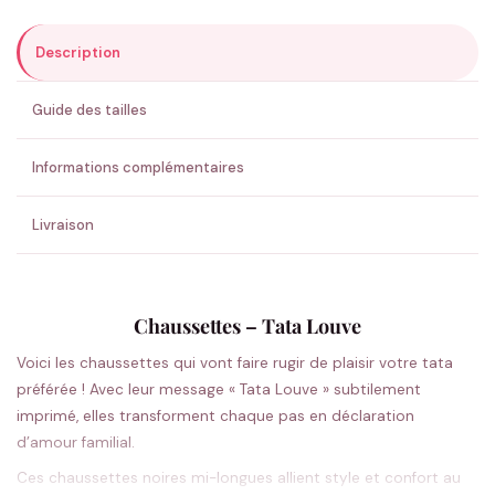
Description
ENVOYER MA DEMANDE ✨
Guide des tailles
💚 Retour sous 24-48h
🇫🇷 Flocage en France
✅ Validation avant fabrication
Informations complémentaires
Livraison
Chaussettes – Tata Louve
Voici les chaussettes qui vont faire rugir de plaisir votre tata
préférée ! Avec leur message « Tata Louve » subtilement
imprimé, elles transforment chaque pas en déclaration
d’amour familial.
Ces chaussettes noires mi-longues allient style et confort au