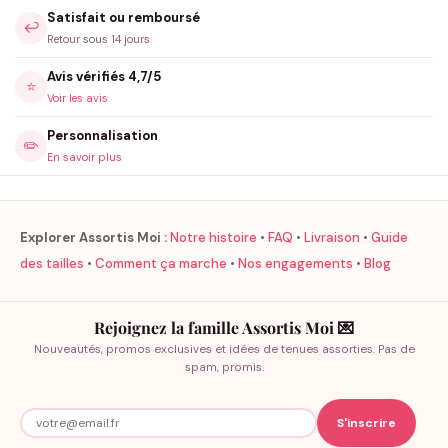
Satisfait ou remboursé
↩️
Retour sous 14 jours
Avis vérifiés 4,7/5
⭐
Voir les avis
Personnalisation
✏️
En savoir plus
Explorer Assortis Moi :
Notre histoire
•
FAQ
•
Livraison
•
Guide
des tailles
•
Comment ça marche
•
Nos engagements
•
Blog
Rejoignez la famille Assortis Moi 💌
Nouveautés, promos exclusives et idées de tenues assorties. Pas de
spam, promis.