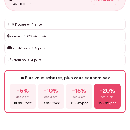
ARTICLE ?
Personnalisation sur mesure
🇫🇷
✨
Flocage en France
DEVIS GRATUIT · Personnalisation de 3 à 10€ selon la demande
🔒
Paiement 100% sécurisé
Que souhaitez-vous ?
*
🚚
Expédié sous 3-5 jours
↩️
Retour sous 14 jours
Votre texte / idée
*
🔥 Plus vous achetez, plus vous économisez
-5%
-10%
-15%
-20%
Prénom
*
dès 2 art.
dès 3 art.
dès 4 art.
dès 5 art.
€
€
€
€
18,99
/pce
17,99
/pce
16,99
/pce
15,99
/pce
Email
*