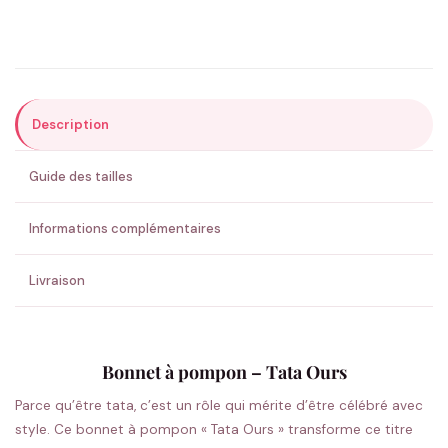
Précisions (optionnel)
Description
ENVOYER MA DEMANDE ✨
Guide des tailles
💚 Retour sous 24-48h
🇫🇷 Flocage en France
✅ Validation avant fabrication
Informations complémentaires
Livraison
Bonnet à pompon – Tata Ours
Parce qu’être tata, c’est un rôle qui mérite d’être célébré avec
style. Ce bonnet à pompon « Tata Ours » transforme ce titre