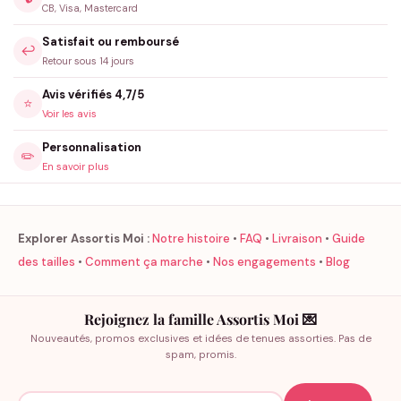
CB, Visa, Mastercard
Satisfait ou remboursé
↩️
Retour sous 14 jours
Avis vérifiés 4,7/5
⭐
Voir les avis
Personnalisation
✏️
En savoir plus
Explorer Assortis Moi :
Notre histoire
•
FAQ
•
Livraison
•
Guide
des tailles
•
Comment ça marche
•
Nos engagements
•
Blog
Rejoignez la famille Assortis Moi 💌
Nouveautés, promos exclusives et idées de tenues assorties. Pas de
spam, promis.