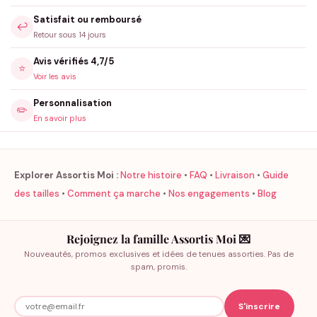
Satisfait ou remboursé
↩️
Retour sous 14 jours
Avis vérifiés 4,7/5
⭐
Voir les avis
Personnalisation
✏️
En savoir plus
Explorer Assortis Moi :
Notre histoire
•
FAQ
•
Livraison
•
Guide
des tailles
•
Comment ça marche
•
Nos engagements
•
Blog
Rejoignez la famille Assortis Moi 💌
Nouveautés, promos exclusives et idées de tenues assorties. Pas de
spam, promis.