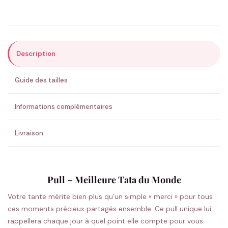
Précisions (optionnel)
Description
ENVOYER MA DEMANDE ✨
Guide des tailles
💚 Retour sous 24-48h
🇫🇷 Flocage en France
✅ Validation avant fabrication
Informations complémentaires
Livraison
Pull – Meilleure Tata du Monde
Votre tante mérite bien plus qu’un simple « merci » pour tous
ces moments précieux partagés ensemble. Ce pull unique lui
rappellera chaque jour à quel point elle compte pour vous.