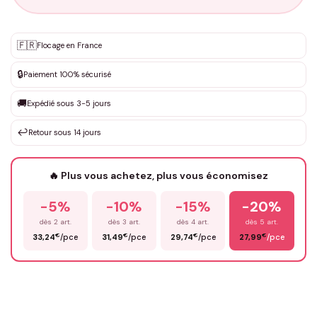
Personnalisation sur mesure
🇫🇷
✨
Flocage en France
DEVIS GRATUIT · Personnalisation de 3 à 10€ selon la demande
🔒
Paiement 100% sécurisé
Que souhaitez-vous ?
*
🚚
Expédié sous 3-5 jours
↩️
Retour sous 14 jours
Votre texte / idée
*
🔥 Plus vous achetez, plus vous économisez
-5%
-10%
-15%
-20%
Prénom
*
dès 2 art.
dès 3 art.
dès 4 art.
dès 5 art.
€
€
€
€
33,24
/pce
31,49
/pce
29,74
/pce
27,99
/pce
Email
*