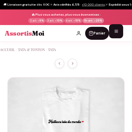
🚚
Livraison gratuite
dès 60€
|
⭐
Avis vérifiés 4,7/5
·
+10 000 clients
|
⚡
Expédié sous 1
🔥
Plus vous achetez, plus vous économisez :
2 art.
-5%
3 art.
-10%
4 art.
-15%
5+ art.
-20%
Assortis
Moi
Panier
Passer
ACCUEIL
/
TATA & TONTON
/
TATA
au
contenu