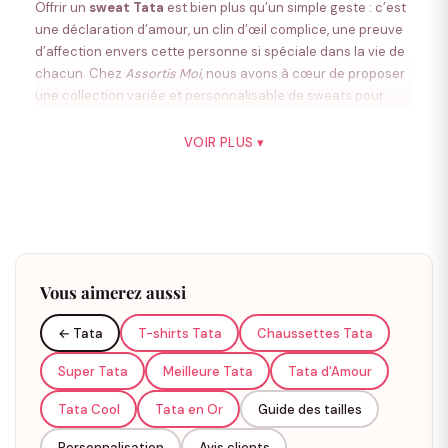
Offrir un
sweat Tata
est bien plus qu’un simple geste : c’est
une déclaration d’amour, un clin d’œil complice, une preuve
d’affection envers cette personne si spéciale dans la vie de
chacun. Chez
Assortis Moi
, nous avons à cœur de proposer
une collection variée et personnalisable de sweats pour
tatas, afin de célébrer ces femmes formidables à chaque
occasion.
VOIR PLUS ▾
Pourquoi offrir un pull à votre tata ?
Un cadeau original et personnalisé
Vous aimerez aussi
Offrir un
pull personnalisé
à votre tata représente bien plus
← Tata
T-shirts Tata
Chaussettes Tata
qu'un simple cadeau. C'est un geste qui sort de l'ordinaire,
loin des présents classiques comme les fleurs ou les
Super Tata
Meilleure Tata
Tata d'Amour
chocolats. Un pull avec un message affectueux ou son
Tata Cool
Tata en Or
Guide des tailles
prénom devient un
vêtement unique
qu'elle pourra porter
avec fierté. Cette personnalisation transforme un simple
Personnalisation
Avis clients