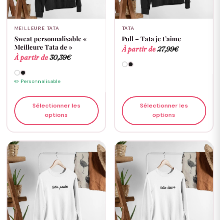
MEILLEURE TATA
TATA
Sweat personnalisable «
Pull – Tata je t’aime
Meilleure Tata de »
À partir de
27,99
€
À partir de
30,39
€
✏️ Personnalisable
Sélectionner les
Sélectionner les
options
options