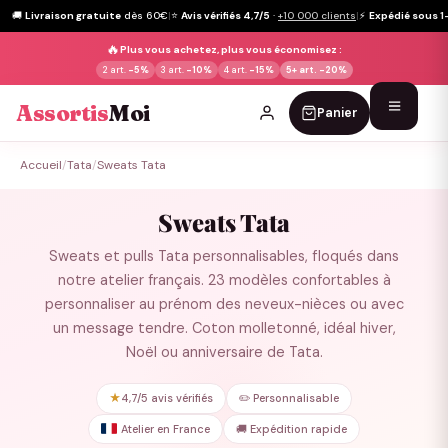
🚚
Livraison gratuite
dès 60€
|
⭐
Avis vérifiés 4,7/5
·
+10 000 clients
|
⚡
Expédié sous 1
🔥
Plus vous achetez, plus vous économisez :
2 art.
-5%
3 art.
-10%
4 art.
-15%
5+ art.
-20%
Assortis
Moi
Panier
Passer
Accueil
/
Tata
/
Sweats Tata
au
contenu
Sweats Tata
Sweats et pulls Tata personnalisables, floqués dans
notre atelier français. 23 modèles confortables à
personnaliser au prénom des neveux-nièces ou avec
un message tendre. Coton molletonné, idéal hiver,
Noël ou anniversaire de Tata.
★
4,7/5 avis vérifiés
✏️ Personnalisable
Atelier en France
🚚 Expédition rapide