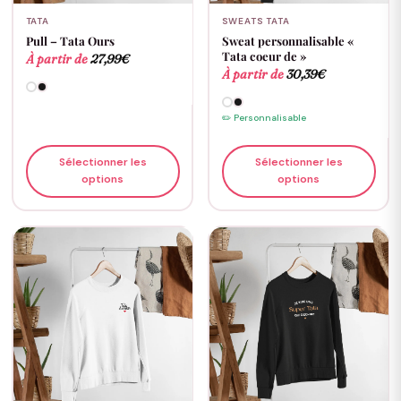
TATA
SWEATS TATA
Pull – Tata Ours
Sweat personnalisable «
Tata coeur de »
À partir de
27,99
€
À partir de
30,39
€
✏️ Personnalisable
Sélectionner les
Sélectionner les
options
options