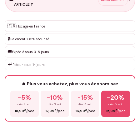
ARTICLE ?
Personnalisation sur mesure
🇫🇷
✨
Flocage en France
DEVIS GRATUIT · Personnalisation de 3 à 10€ selon la demande
🔒
Paiement 100% sécurisé
Que souhaitez-vous ?
*
🚚
Expédié sous 3-5 jours
↩️
Retour sous 14 jours
Votre texte / idée
*
🔥 Plus vous achetez, plus vous économisez
-5%
-10%
-15%
-20%
Prénom
*
dès 2 art.
dès 3 art.
dès 4 art.
dès 5 art.
€
€
€
€
18,99
/pce
17,99
/pce
16,99
/pce
15,99
/pce
Email
*