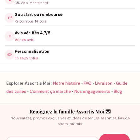
CB, Visa, Mastercard
Satisfait ou remboursé
↩️
Retour sous 14 jours
Avis vérifiés 4,7/5
⭐
Voir les avis
Personnalisation
✏️
En savoir plus
Explorer Assortis Moi :
Notre histoire
•
FAQ
•
Livraison
•
Guide
des tailles
•
Comment ça marche
•
Nos engagements
•
Blog
Rejoignez la famille Assortis Moi 💌
Nouveautés, promos exclusives et idées de tenues assorties. Pas de
spam, promis.