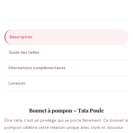
Précisions (optionnel)
Description
ENVOYER MA DEMANDE ✨
Guide des tailles
💚 Retour sous 24-48h
🇫🇷 Flocage en France
✅ Validation avant fabrication
Informations complémentaires
Livraison
Bonnet à pompon – Tata Poule
Être tata, c’est un privilège qui se porte fièrement. Ce bonnet à
pompon célèbre cette relation unique avec style et douceur.