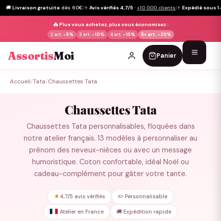
🚚
Livraison gratuite
dès 60€
|
⭐
Avis vérifiés 4,7/5
·
+10 000 clients
|
⚡
Expédié sous 1
🔥
Plus vous achetez, plus vous économisez :
2 art.
-5%
3 art.
-10%
4 art.
-15%
5+ art.
-20%
Assortis
Moi
Panier
Passer
Accueil
/
Tata
/
Chaussettes Tata
au
contenu
Chaussettes Tata
Chaussettes Tata personnalisables, floquées dans
notre atelier français. 13 modèles à personnaliser au
prénom des neveux-nièces ou avec un message
humoristique. Coton confortable, idéal Noël ou
cadeau-complément pour gâter votre tante.
★
4,7/5 avis vérifiés
✏️ Personnalisable
Atelier en France
🚚 Expédition rapide