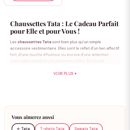
Chaussettes Tata : Le Cadeau Parfait
pour Elle et pour Vous !
Les
chaussettes Tata
sont bien plus qu'un simple
accessoire vestimentaire. Elles sont le reflet d'un lien affectif
fort, d'une touche d'humour ou encore d'une attention
particulière portée à une personne chère. Sur le site
"Assortis Moi", spécialisé dans les vêtements assortis pour
VOIR PLUS ▾
toute la famille, vous trouverez une sélection unique
de
chaussettes Tata
adaptées à toutes les personnalités
et à toutes les occasions. Cadeau d'anniversaire, présent
pour Noël, ou juste une petite attention pleine de tendresse :
les
chaussettes pour Tata
font mouche à tous les coups !
Vous aimerez aussi
Découvrez Notre Collection Unique
← Tata
T-shirts Tata
Sweats Tata