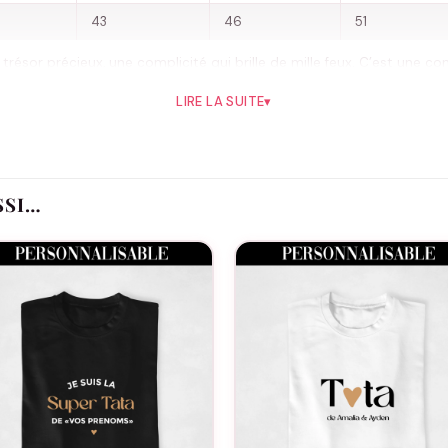
43
46
51
résor précieux, une complicité qui brille de mille feux. C’est une conn
 aventures, les histoires et les confidences créent des souvenirs q
LIRE LA SUITE
▾
ion de T-shirts assortis « Parfait » pour tata et neveu. Ces T-shirts
té qui existent entre une tante et son neveu. Avec le mot « Parfait » é
ent parfaite, telle qu’elle est.
née de jeux, une soirée cinéma ou tout simplement pour montrer au m
SSI…
forcer le lien spécial entre une tante et son neveu. Ils expriment qu
oit déjà solide ou que vous souhaitiez le renforcer, nos T-shirts assor
inséparable, et que votre complicité est une source infinie de bonhe