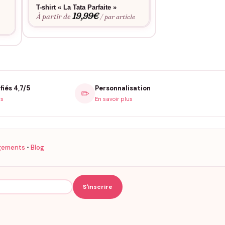
T-shirt « La Tata Parfaite »
T-shirt Personnal
19,99
€
coeur de »
À partir de
/ par article
22,3
À partir de
e
fiés 4,7/5
Personnalisation
✏️
is
En savoir plus
gements
•
Blog