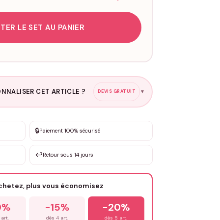
TER LE SET AU PANIER
NNALISER CET ARTICLE ?
DEVIS GRATUIT
▼
esure
🔒
Paiement 100% sécurisé
sation de 3 à 10€ selon la demande
↩️
Retour sous 14 jours
Votre texte / idée
*
achetez, plus vous économisez
Email
*
0%
-15%
-20%
 art.
dès 4 art.
dès 5 art.