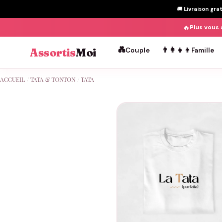
🚚
Livraison gra
🔥
Plus vous 
💑
👨‍👩‍👧‍👦
Assortis
Moi
Couple
Famille
Passer
ACCUEIL
/
TATA & TONTON
/
TATA
au
contenu