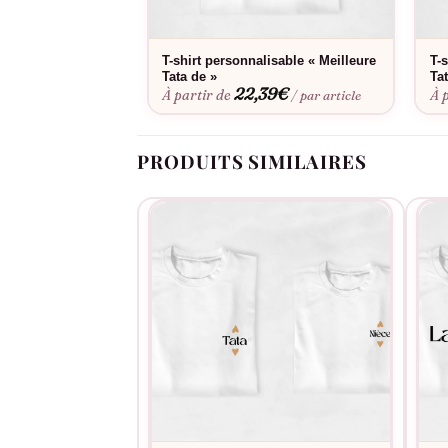
T-shirt personnalisable « Meilleure
T-
Tata de »
Ta
22,39
€
À partir de
À 
/ par article
PRODUITS SIMILAIRES