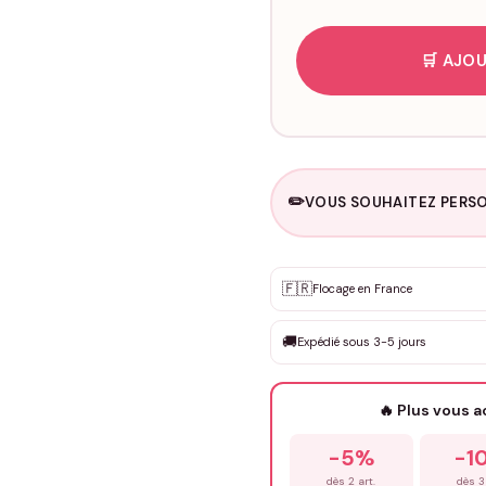
🛒 AJOU
✏️
VOUS SOUHAITEZ PERSO
Personnalisation sur m
🇫🇷
✨
Flocage en France
DEVIS GRATUIT · Personnali
🚚
Expédié sous 3-5 jours
Que souhaitez-vous ?
*
🔥 Plus vous 
Prénom
*
-5%
-1
dès 2 art.
dès 3