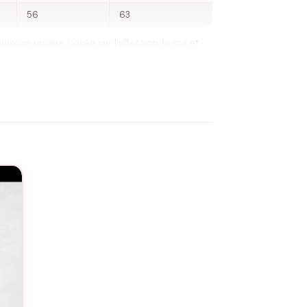
56
63
exion unique, basée sur l’affection, le rire et
ui perdurent toute une vie. Pour célébrer ce
 ne sont pas simplement des vêtements assortis,
crit en lettres élégantes, ils rappellent au
onde à quel point vous êtes proches, ces T-
e cette relation est unique en son genre, pleine
tis « Parfait » sont le choix idéal. Montrez au
ur. Parce qu’être une tante, c’est être