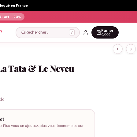
Floqué en France
5+ art.
-20%
Panier
n
Rechercher…
/
0,00€
La Tata & Le Neveu
cle
et
e. Plus vous en ajoutez, plus vous économisez sur