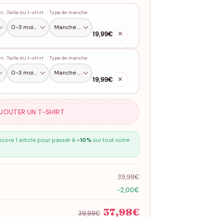
Couleur du t-shirt
Taille du t-shirt
Type de manche
19,99€
✕
Couleur du t-shirt
Taille du t-shirt
Type de manche
19,99€
✕
AJOUTER UN T-SHIRT
core 1 article pour passer à
-10%
sur tout votre
39,98€
-2,00€
37,98€
39,98€