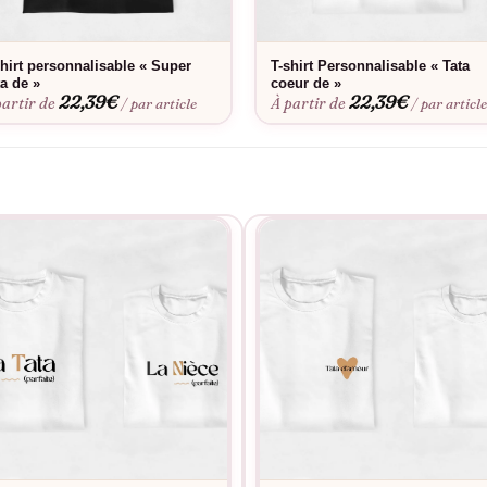
shirt personnalisable « Super
T-shirt Personnalisable « Tata
ta de »
coeur de »
22,39
€
22,39
€
partir de
À partir de
/ par article
/ par articl