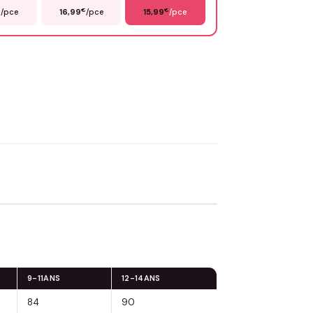
€
€
€
/pce
16,99
/pce
15,99
/pce
OYER MA DEMANDE ✨
 Flocage en France
✅ Validation avant fabrication
9-11ANS
12-14ANS
84
90