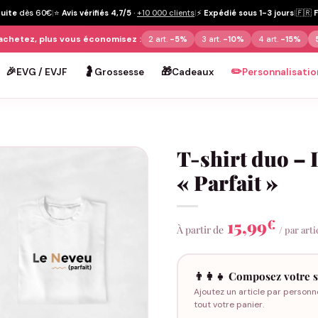
tuite
dès 60€
|
⭐
Avis vérifiés 4,7/5
·
+10 000 clients
|
⚡
Expédié sous 1-3 jours
|
🇫🇷
achetez, plus vous économisez :
2 art.
-5%
3 art.
-10%
4 art.
-15%
🎉
🤰
🎁
✏️
EVG / EVJF
Grossesse
Cadeaux
Personnalisatio
T-shirt duo – 
« Parfait »
15,99
€
À partir de
/ par arti
👨‍👩‍👧 Composez votre s
Ajoutez un article par personn
tout votre panier.