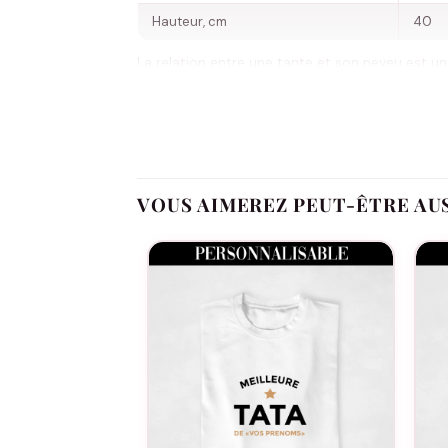
Hauteur, cm
40
La relation entre une tante et son neveu est un t
les moments inoubliables partagés ensemble. Les
lien extraordinaire, nous avons créé une collect
ils sont un symbole de l’amour et de la complici
monde entier que cette relation est tout simplem
Que ce soit pour une sortie en ville, une jour
VOUS AIMEREZ PEUT-ÊTRE AU
shirts sont un moyen ludique et tendance de ren
d’amour et de complicité. Alors, que votre lien s
monde que vous êtes un duo parfait, une équipe 
parfaite pour son neveu, et vice versa.