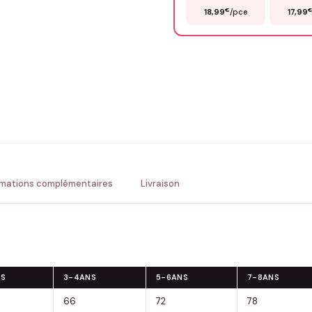
€
18,99
/pce
17,99
Précisions (optionnel)
ENV
💚 Retour sous 24-48h
🇫
rmations complémentaires
Livraison
NS
3-4ANS
5-6ANS
7-8ANS
66
72
78