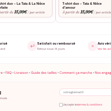
shirt duo – La Tata & La Nièce
T-shirt duo – Tata & Nièce
rfaite
d’amour
15,99
€
15,99
€
partir de
À partir de
/ par article
/ par articl
urisé
Satisfait ou remboursé
Avis véri
↩️
⭐
card
Retour sous 14 jours
Voir les av
re
•
FAQ
•
Livraison
•
Guide des tailles
•
Comment ça marche
•
Nos enga

enues
J'accepte les
termes & conditions