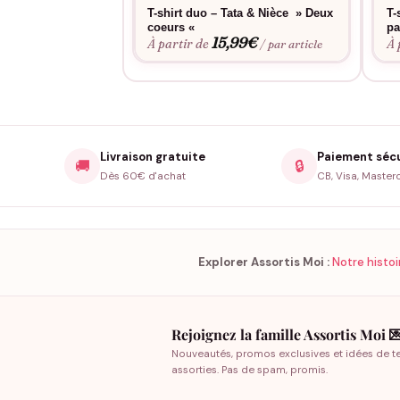
T-shirt duo – Tata & Nièce » Deux
T-
coeurs «
pa
15,99
€
À partir de
À 
/ par article
Livraison gratuite
Paiement séc
🚚
🔒
Dès 60€ d'achat
CB, Visa, Master
Explorer Assortis Moi :
Notre histoi
Rejoignez la famille Assortis Moi 
Nouveautés, promos exclusives et idées de t
assorties. Pas de spam, promis.