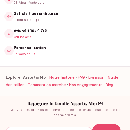
CB, Visa, Mastercard
Satisfait ou remboursé
↩️
Retour sous 14 jours
Avis vérifiés 4,7/5
⭐
Voir les avis
Personnalisation
✏️
En savoir plus
Explorer Assortis Moi :
Notre histoire
•
FAQ
•
Livraison
•
Guide
des tailles
•
Comment ça marche
•
Nos engagements
•
Blog
Rejoignez la famille Assortis Moi 💌
Nouveautés, promos exclusives et idées de tenues assorties. Pas de
spam, promis.