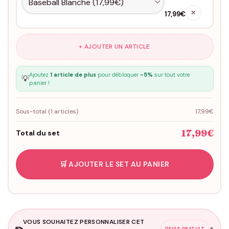
✕
17,99€
+ AJOUTER UN ARTICLE
Ajoutez
1 article de plus
pour débloquer
-5%
sur tout votre
💡
panier !
Sous-total (
1
articles)
17,99€
17,99€
Total du set
🛒 AJOUTER LE SET AU PANIER
VOUS SOUHAITEZ PERSONNALISER CET
✏️
▼
DEVIS GRATUIT