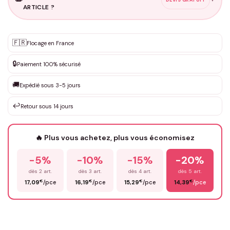
ARTICLE ?
Personnalisation sur mesure
🇫🇷
✨
Flocage en France
DEVIS GRATUIT · Personnalisation de 3 à 10€ selon la demande
🔒
Paiement 100% sécurisé
Que souhaitez-vous ?
*
🚚
Expédié sous 3-5 jours
↩️
Retour sous 14 jours
Votre texte / idée
*
🔥 Plus vous achetez, plus vous économisez
-5%
-10%
-15%
-20%
Prénom
*
dès 2 art.
dès 3 art.
dès 4 art.
dès 5 art.
€
€
€
€
17,09
/pce
16,19
/pce
15,29
/pce
14,39
/pce
Email
*