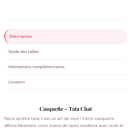
Précisions (optionnel)
Description
ENVOYER MA DEMANDE ✨
Guide des tailles
💚 Retour sous 24-48h
🇫🇷 Flocage en France
✅ Validation avant fabrication
Informations complémentaires
Livraison
Casquette – Tata Chat
Parce qu’être tata, c’est un art de vivre ! Cette casquette
affiche fièrement votre statut de tante moderne avec style et