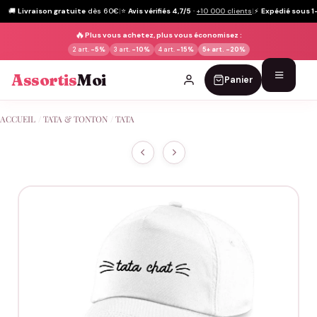
🚚
Livraison gratuite
dès 60€
|
⭐
Avis vérifiés 4,7/5
·
+10 000 clients
|
⚡
Expédié sous 1
🔥
Plus vous achetez, plus vous économisez :
2 art.
-5%
3 art.
-10%
4 art.
-15%
5+ art.
-20%
Assortis
Moi
Panier
Passer
ACCUEIL
/
TATA & TONTON
/
TATA
au
contenu