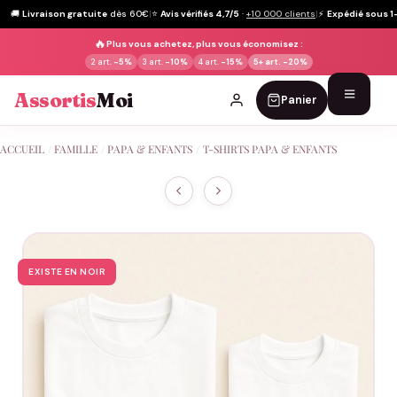
🚚
Livraison gratuite
dès 60€
|
⭐
Avis vérifiés 4,7/5
·
+10 000 clients
|
⚡
Expédié sous 1
🔥
Plus vous achetez, plus vous économisez :
2 art.
-5%
3 art.
-10%
4 art.
-15%
5+ art.
-20%
Assortis
Moi
Panier
Passer
ACCUEIL
/
FAMILLE
/
PAPA & ENFANTS
/
T-SHIRTS PAPA & ENFANTS
au
contenu
EXISTE EN NOIR