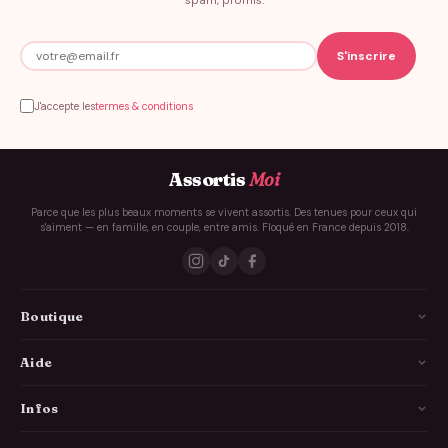
spam, promis.
J'accepte les
termes & conditions
Assortis
Moi
Parce que les plus beaux moments se vivent assortis. Des tenues pour ceux qui
s'aiment — en famille, en couple, entre amis. Floqué en France depuis 2018.
Boutique
La Famille
Aide
Les Couples
Comment ça marche
Infos
Les Copains
Guide des tailles
Livraison