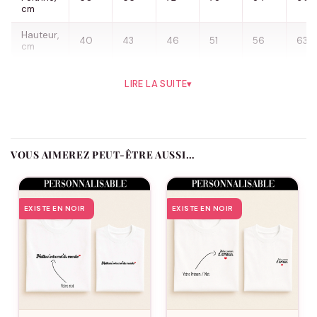
cm
Hauteur,
40
43
46
51
56
63
cm
Une moustache d’amour : T-shirts
Père Fils
Grande Moustache
LIRE LA SUITE
▾
/ Petit Duvet
Avec le t-shirt Grande Moustache / Petit Duvet, le duo père-fils
affiche fièrement sa ressemblance… et ses différences ! Papa
arbore une fière “grande moustache” tandis que son petit
VOUS AIMEREZ PEUT-ÊTRE AUSSI…
champion affiche, lui, un “petit duvet” tout mignon. Ce duo joue
sur l’humour, la tendresse et le lien générationnel en mettant
en lumière ce moment où le fils veut ressembler à son papa…
EXISTE EN NOIR
EXISTE EN NOIR
sans encore pouvoir égaler sa moustache ! Une idée de t-shirts
assortis qui fait sourire, attendrit et célèbre la complicité
unique entre un père et son fils.
Pensé pour les papas fiers et les enfants curieux de grandir
“comme papa”, ce modèle est parfait pour une séance photo
rigolote, une fête des pères, une sortie complice ou tout