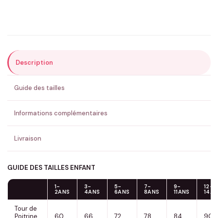
Précisions (optionnel)
Description
ENVOYER MA DEMANDE ✨
Guide des tailles
💚 Retour sous 24-48h
🇫🇷 Flocage en France
✅ Validation avant fabrication
Informations complémentaires
Livraison
GUIDE DES TAILLES ENFANT
1-
3-
5-
7-
9-
12-
2ANS
4ANS
6ANS
8ANS
11ANS
14A
Tour de
Poitrine,
60
66
72
78
84
90