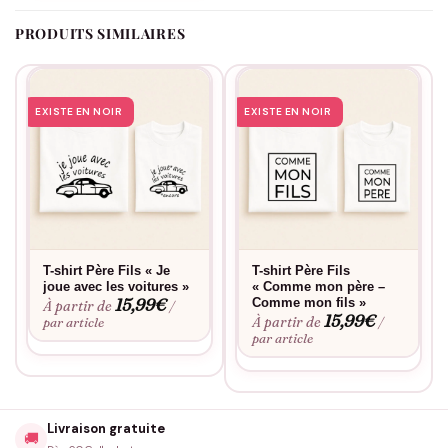
offrir sans modération, et à garder en souvenir des années plus
PRODUITS SIMILAIRES
tard… quand le petit duvet deviendra peut-être, lui aussi, une
belle moustache.
EXISTE EN NOIR
EXISTE EN NOIR
T-shirt Père Fils « Je
T-shirt Père Fils
joue avec les voitures »
« Comme mon père –
15,99
€
Comme mon fils »
À partir de
/
15,99
€
À partir de
par article
/
par article
Livraison gratuite
🚚