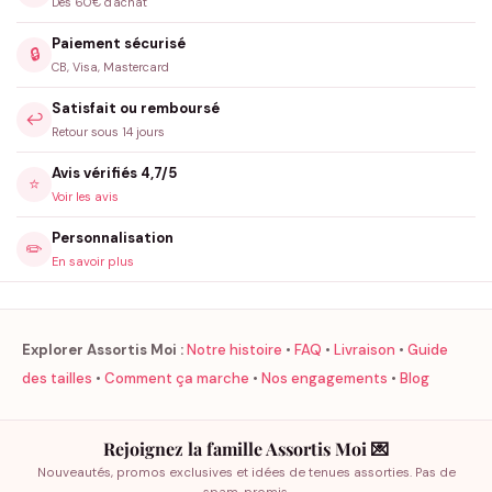
Dès 60€ d'achat
Paiement sécurisé
🔒
CB, Visa, Mastercard
Satisfait ou remboursé
↩️
Retour sous 14 jours
Avis vérifiés 4,7/5
⭐
Voir les avis
Personnalisation
✏️
En savoir plus
Explorer Assortis Moi :
Notre histoire
•
FAQ
•
Livraison
•
Guide
des tailles
•
Comment ça marche
•
Nos engagements
•
Blog
Rejoignez la famille Assortis Moi 💌
Nouveautés, promos exclusives et idées de tenues assorties. Pas de