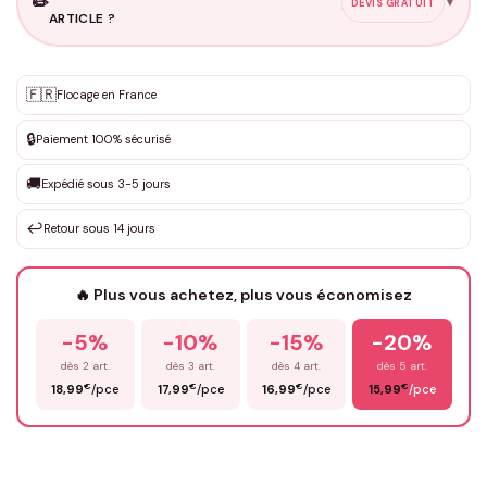
✏️
▼
DEVIS GRATUIT
ARTICLE ?
Personnalisation sur mesure
🇫🇷
✨
Flocage en France
DEVIS GRATUIT · Personnalisation de 3 à 10€ selon la demande
🔒
Paiement 100% sécurisé
Que souhaitez-vous ?
*
🚚
Expédié sous 3-5 jours
↩️
Retour sous 14 jours
Votre texte / idée
*
🔥 Plus vous achetez, plus vous économisez
-5%
-10%
-15%
-20%
Prénom
*
dès 2 art.
dès 3 art.
dès 4 art.
dès 5 art.
€
€
€
€
18,99
/pce
17,99
/pce
16,99
/pce
15,99
/pce
Email
*