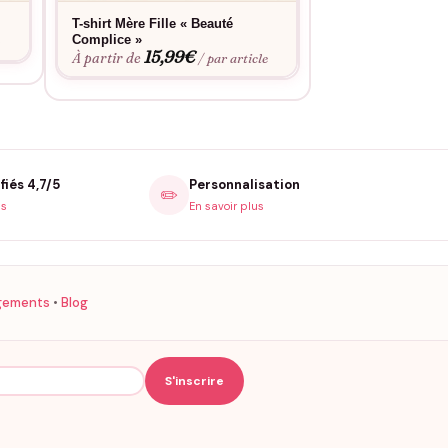
T-shirt Mère Fille « Beauté
T-shirt Papa Enfa
Complice »
Bière – Accro au l
e
15,99
€
15,9
À partir de
À partir de
/ par article
fiés 4,7/5
Personnalisation
✏️
is
En savoir plus
gements
•
Blog