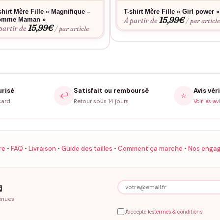
shirt Mère Fille « Magnifique –
T-shirt Mère Fille « Girl power »
15,99
€
omme Maman »
À partir de
/ par articl
15,99
€
partir de
/ par article
urisé
Satisfait ou remboursé
Avis véri
↩️
⭐
card
Retour sous 14 jours
Voir les av
re
•
FAQ
•
Livraison
•
Guide des tailles
•
Comment ça marche
•
Nos enga

enues
J'accepte les
termes & conditions