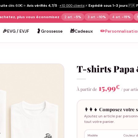
tuite
dès 60€
|
⭐
Avis vérifiés 4,7/5
·
+10 000 clients
|
⚡
Expédié sous 1-3 jours
|
🇫🇷
achetez, plus vous économisez :
2 art.
-5%
3 art.
-10%
4 art.
-15%
🎉
🤰
🎁
✏️
EVG / EVJF
Grossesse
Cadeaux
Personnalisatio
T-shirts Papa 
15,99
€
À partir de
/ par arti
👨‍👩‍👧 Composez votre s
Ajoutez un article par personn
tout votre panier.
Modèle
Couleur d