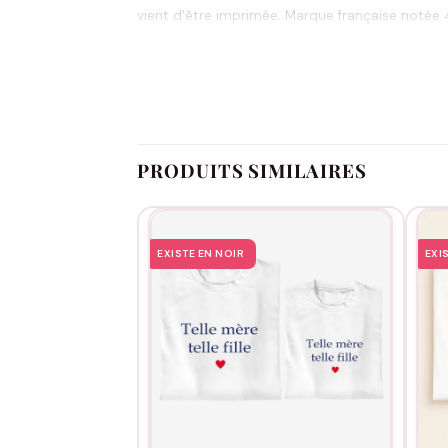
vient d’être imprimée. Marque française notée 4
(sauf articles personnalisés).
L’entretien est tout simple : machine à 30°C sur 
qui dit l’essentiel d’un simple regard.
PRODUITS SIMILAIRES
EXISTE EN NOIR
EXI