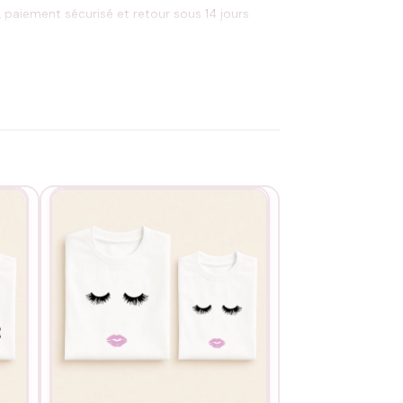
, paiement sécurisé et retour sous 14 jours
ectement sur le motif. Le duo père-fille délicat
EXISTE EN NOIR