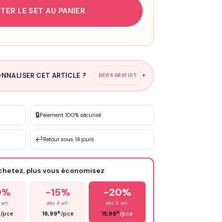
TER LE SET AU PANIER
NNALISER CET ARTICLE ?
DEVIS GRATUIT
▼
esure
🔒
Paiement 100% sécurisé
sation de 3 à 10€ selon la demande
↩️
Retour sous 14 jours
Votre texte / idée
*
achetez, plus vous économisez
Email
*
0%
-15%
-20%
 art.
dès 4 art.
dès 5 art.
€
€
€
/pce
16,99
/pce
15,99
/pce