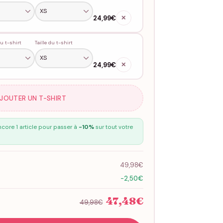
24,99€
✕
u t-shirt
Taille du t-shirt
24,99€
✕
AJOUTER UN T-SHIRT
core 1 article pour passer à
-10%
sur tout votre
49,98€
-2,50€
47,48€
49,98€