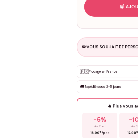
🛒 AJOU
✏️
VOUS SOUHAITEZ PERSO
Personnalisation sur m
🇫🇷
✨
Flocage en France
DEVIS GRATUIT · Personnali
🚚
Expédié sous 3-5 jours
Que souhaitez-vous ?
*
🔥 Plus vous 
Prénom
*
-5%
-1
dès 2 art.
dès 3
€
18,99
/pce
17,99