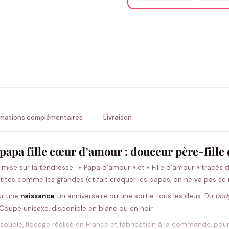
Précisions (optionnel)
ENV
💚 Retour sous 24-48h
🇫
rmations complémentaires
Livraison
 papa fille cœur d’amour : douceur père-fille 
ise sur la tendresse : « Papa d’amour » et « Fille d’amour » tracés d
tites comme les grandes (et fait craquer les papas, on ne va pas se 
our une
naissance
, un anniversaire ou une sortie tous les deux. Du
bod
 Coupe unisexe, disponible en blanc ou en noir.
souple, flocage réalisé en France et fabrication à la commande, pour 