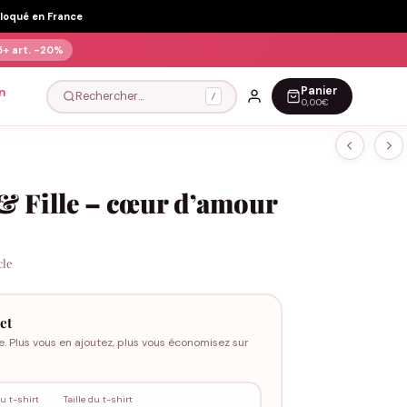
Floqué en France
5+ art.
-20%
Panier
n
Rechercher…
/
0,00€
& Fille – cœur d’amour
cle
et
e. Plus vous en ajoutez, plus vous économisez sur
u t-shirt
Taille du t-shirt