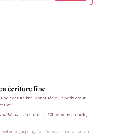
OYER MA DEMANDE ✨
 Flocage en France
✅ Validation avant fabrication
en écriture fine
’une écriture fine, ponctués d’un petit cœur.
mentir).
y bébé
au t-shirt adulte 4XL, chacun sa taille,
éviter le gaspillage et t’envoyer une pièce qui