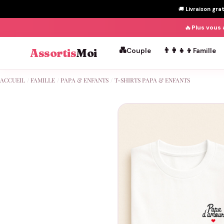
🚚
Livraison gra
🔥
Plus vous 
💑
👨‍👩‍👧‍👦
Assortis
Moi
Couple
Famille
Passer
ACCUEIL
/
FAMILLE
/
PAPA & ENFANTS
/
T-SHIRTS PAPA & ENFANTS
au
contenu