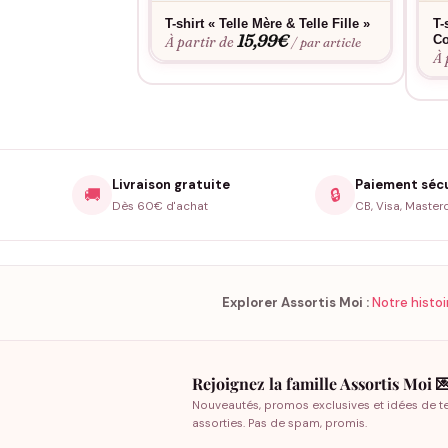
T-shirt « Telle Mère & Telle Fille »
T-
15,99
€
C
À partir de
/ par article
À 
Livraison gratuite
Paiement séc
🚚
🔒
Dès 60€ d'achat
CB, Visa, Master
Explorer Assortis Moi :
Notre histoi
Rejoignez la famille Assortis Moi 
Nouveautés, promos exclusives et idées de t
assorties. Pas de spam, promis.