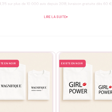
,7/5 sur plus de 10 000 avis depuis 2018, livraison gratuite dès 60 €
LIRE LA SUITE
▾
l’envers, sans adoucissant, séchage à l’air libre, et jamais de fer dir
STE EN NOIR
EXISTE EN NOIR