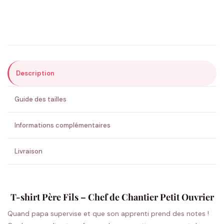
Précisions (optionnel)
Description
ENVOYER MA DEMANDE ✨
Guide des tailles
💚 Retour sous 24-48h
🇫🇷 Flocage en France
✅ Validation avant fabrication
Informations complémentaires
Livraison
T-shirt Père Fils – Chef de Chantier Petit Ouvrier
Quand papa supervise et que son apprenti prend des notes !