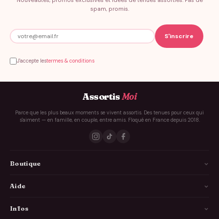
Nouveautés, promos exclusives et idées de tenues assorties. Pas de
spam, promis.
J'accepte les
termes & conditions
Assortis
Moi
Parce que les plus beaux moments se vivent assortis. Des tenues pour ceux qui
s'aiment — en famille, en couple, entre amis. Floqué en France depuis 2018.
Boutique
La Famille
Aide
Les Couples
Comment ça marche
Infos
Les Copains