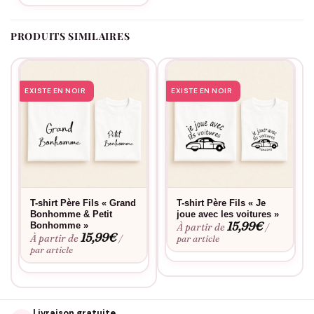
personnalisation
. Ces t-shirts conservent leur forme et leur
couleur même après de nombreux passages en machine.
PRODUITS SIMILAIRES
Impression de qualité professionnelle garantie.
EXISTE EN NOIR
EXISTE EN NOIR
T-shirt Père Fils « Grand
T-shirt Père Fils « Je
Bonhomme & Petit
joue avec les voitures »
15,99
€
Bonhomme »
À partir de
/
15,99
€
À partir de
/
par article
par article
Livraison gratuite