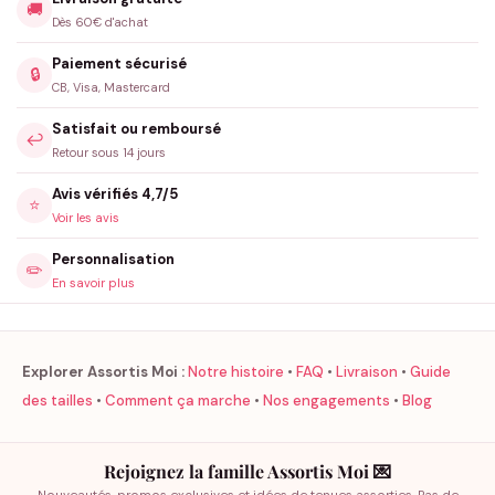
🚚
Dès 60€ d'achat
Paiement sécurisé
🔒
CB, Visa, Mastercard
Satisfait ou remboursé
↩️
Retour sous 14 jours
Avis vérifiés 4,7/5
⭐
Voir les avis
Personnalisation
✏️
En savoir plus
Explorer Assortis Moi :
Notre histoire
•
FAQ
•
Livraison
•
Guide
des tailles
•
Comment ça marche
•
Nos engagements
•
Blog
Rejoignez la famille Assortis Moi 💌