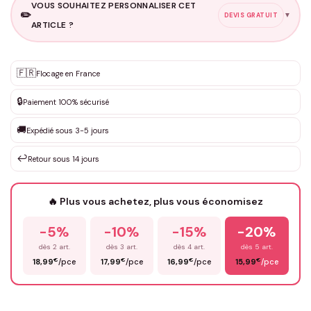
VOUS SOUHAITEZ PERSONNALISER CET
✏️
▼
DEVIS GRATUIT
ARTICLE ?
Personnalisation sur mesure
🇫🇷
✨
Flocage en France
DEVIS GRATUIT · Personnalisation de 3 à 10€ selon la demande
🔒
Paiement 100% sécurisé
Que souhaitez-vous ?
*
🚚
Expédié sous 3-5 jours
↩️
Retour sous 14 jours
Votre texte / idée
*
🔥 Plus vous achetez, plus vous économisez
-5%
-10%
-15%
-20%
Prénom
*
dès 2 art.
dès 3 art.
dès 4 art.
dès 5 art.
€
€
€
€
18,99
/pce
17,99
/pce
16,99
/pce
15,99
/pce
Email
*