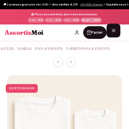
🚚
Livraison gratuite
dès 60€
|
⭐
Avis vérifiés 4,7/5
·
+10 000 clients
|
⚡
Expédié sous 1
🔥
Plus vous achetez, plus vous économisez :
2 art.
-5%
3 art.
-10%
4 art.
-15%
5+ art.
-20%
Assortis
Moi
Panier
Passer
ACCUEIL
/
FAMILLE
/
PAPA & ENFANTS
/
T-SHIRTS PAPA & ENFANTS
au
contenu
EXISTE EN NOIR