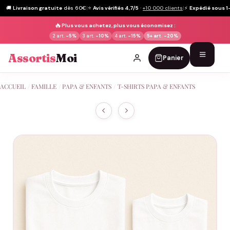
🚚
Livraison gratuite
dès 60€
|
⭐
Avis vérifiés 4,7/5
·
+10 000 clients
|
⚡
Expédié sous 1
🔥
Plus vous achetez, plus vous économisez :
2 art.
-5%
3 art.
-10%
4 art.
-15%
5+ art.
-20%
Assortis
Moi
Panier
Passer
ACCUEIL
/
FAMILLE
/
PAPA & ENFANTS
/
T-SHIRTS PAPA & ENFANTS
au
contenu