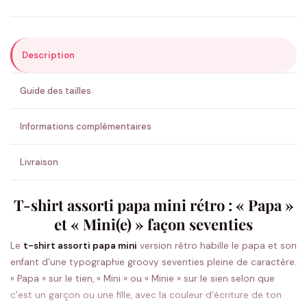
Description
ENVOYER MA DEMANDE ✨
Guide des tailles
💚 Retour sous 24-48h
🇫🇷 Flocage en France
✅ Validation avant fabrication
Informations complémentaires
Livraison
T-shirt assorti papa mini rétro : « Papa »
et « Mini(e) » façon seventies
Le
t-shirt assorti papa mini
version rétro habille le papa et son
enfant d’une typographie groovy seventies pleine de caractère.
« Papa » sur le tien, « Mini » ou « Minie » sur le sien selon que
c’est un garçon ou une fille, avec la couleur d’écriture de ton