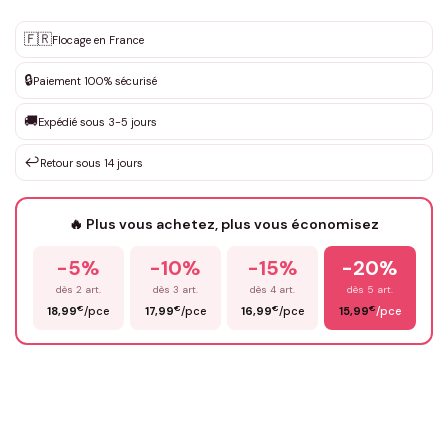
Personnalisation sur mesure
🇫🇷
✨
Flocage en France
DEVIS GRATUIT · Personnalisation de 3 à 10€ selon la demande
🔒
Paiement 100% sécurisé
Que souhaitez-vous ?
*
🚚
Expédié sous 3-5 jours
↩️
Retour sous 14 jours
Votre texte / idée
*
🔥 Plus vous achetez, plus vous économisez
-5%
-10%
-15%
-20%
Prénom
*
dès 2 art.
dès 3 art.
dès 4 art.
dès 5 art.
€
€
€
€
18,99
/pce
17,99
/pce
16,99
/pce
15,99
/pce
Email
*
Précisions (optionnel)