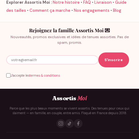
Explorer Assortis Moi :
Notre histoire
•
FAQ
•
Livraison
•
Guide
des tailles
•
Comment ça marche
•
Nos engagements
•
Blog
Rejoignez la famille Assortis Moi 💌
Nouveautés, promos exclusives et idées de tenues assorties. Pas de
spam, promis.
J'accepte les
termes & conditions
Assortis
Moi
Parce que les plus beaux moments se vivent assortis. Des tenues pour ceux qui
s'aiment — en famille, en couple, entre amis. Floqué en France depuis 2018.