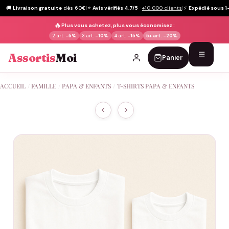
🚚
Livraison gratuite
dès 60€
|
⭐
Avis vérifiés 4,7/5
·
+10 000 clients
|
⚡
Expédié sous 1
🔥
Plus vous achetez, plus vous économisez :
2 art.
-5%
3 art.
-10%
4 art.
-15%
5+ art.
-20%
Assortis
Moi
Panier
Passer
ACCUEIL
/
FAMILLE
/
PAPA & ENFANTS
/
T-SHIRTS PAPA & ENFANTS
au
contenu