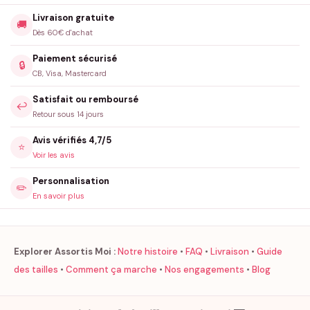
Livraison gratuite
🚚
Dès 60€ d'achat
Paiement sécurisé
🔒
CB, Visa, Mastercard
Satisfait ou remboursé
↩️
Retour sous 14 jours
Avis vérifiés 4,7/5
⭐
Voir les avis
Personnalisation
✏️
En savoir plus
Explorer Assortis Moi :
Notre histoire
•
FAQ
•
Livraison
•
Guide
des tailles
•
Comment ça marche
•
Nos engagements
•
Blog