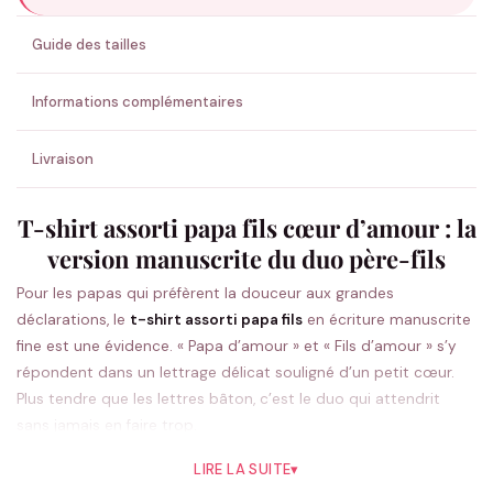
ENVOYER MA DEMANDE ✨
Guide des tailles
💚 Retour sous 24-48h
🇫🇷 Flocage en France
✅ Validation avant fabrication
Informations complémentaires
Livraison
T-shirt assorti papa fils cœur d’amour : la
version manuscrite du duo père-fils
Pour les papas qui préfèrent la douceur aux grandes
déclarations, le
t-shirt assorti papa fils
en écriture manuscrite
fine est une évidence. « Papa d’amour » et « Fils d’amour » s’y
répondent dans un lettrage délicat souligné d’un petit cœur.
Plus tendre que les lettres bâton, c’est le duo qui attendrit
sans jamais en faire trop.
Idéal pour la
fête des pères
, il fait aussi un
cadeau de naissance
LIRE LA SUITE
▾
très demandé, une attention d’anniversaire ou un joli souvenir