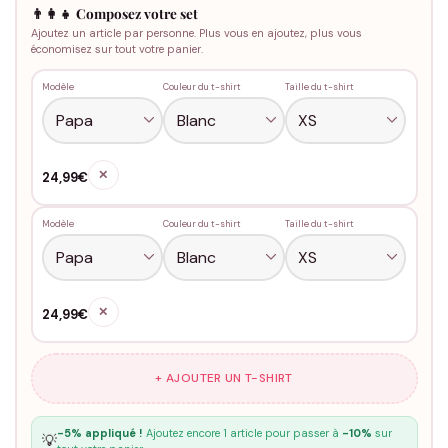
👨‍👩‍👧 Composez votre set
Ajoutez un article par personne. Plus vous en ajoutez, plus vous
économisez sur tout votre panier.
Modèle
Couleur du t-shirt
Taille du t-shirt
✕
24,99€
Modèle
Couleur du t-shirt
Taille du t-shirt
✕
24,99€
+ AJOUTER UN T-SHIRT
-5% appliqué !
Ajoutez encore 1 article pour passer à
-10%
sur
💡