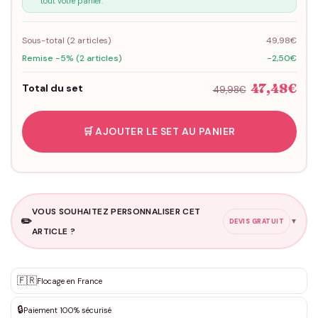
tout votre panier.
Sous-total (
2
articles)
49,98€
Remise -5% (2 articles)
-2,50€
47,48€
Total du set
49,98€
🛒 AJOUTER LE SET AU PANIER
VOUS SOUHAITEZ PERSONNALISER CET
✏️
▼
DEVIS GRATUIT
ARTICLE ?
Personnalisation sur mesure
🇫🇷
✨
Flocage en France
DEVIS GRATUIT · Personnalisation de 3 à 10€ selon la demande
🔒
Paiement 100% sécurisé