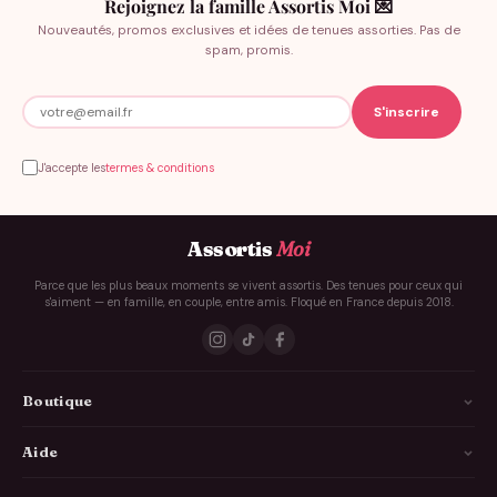
Rejoignez la famille Assortis Moi 💌
Nouveautés, promos exclusives et idées de tenues assorties. Pas de
spam, promis.
J'accepte les
termes & conditions
Assortis
Moi
Parce que les plus beaux moments se vivent assortis. Des tenues pour ceux qui
s'aiment — en famille, en couple, entre amis. Floqué en France depuis 2018.
Boutique
La Famille
Aide
Les Couples
Comment ça marche