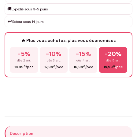
Que souhaitez-vous ?
*
🚚
Expédié sous 3-5 jours
↩️
Retour sous 14 jours
Votre texte / idée
*
🔥 Plus vous achetez, plus vous économisez
-5%
-10%
-15%
-20%
Prénom
*
dès 2 art.
dès 3 art.
dès 4 art.
dès 5 art.
€
€
€
€
18,99
/pce
17,99
/pce
16,99
/pce
15,99
/pce
Email
*
Précisions (optionnel)
Description