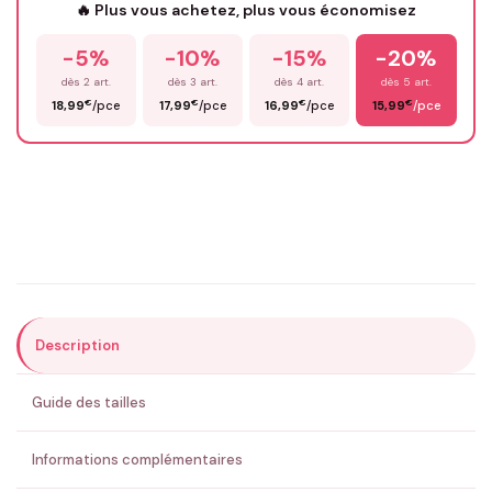
🔥 Plus vous achetez, plus vous économisez
-5%
-10%
-15%
-20%
Prénom
*
dès 2 art.
dès 3 art.
dès 4 art.
dès 5 art.
€
€
€
€
18,99
/pce
17,99
/pce
16,99
/pce
15,99
/pce
Email
*
Précisions (optionnel)
Description
ENVOYER MA DEMANDE ✨
Guide des tailles
💚 Retour sous 24-48h
🇫🇷 Flocage en France
✅ Validation avant fabrication
Informations complémentaires