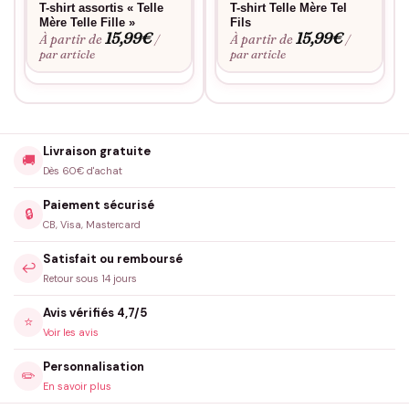
T-shirt assortis « Telle
T-shirt Telle Mère Tel
Mère Telle Fille »
Fils
15,99
€
15,99
€
À partir de
À partir de
/
/
par article
par article
Livraison gratuite
🚚
Dès 60€ d'achat
Paiement sécurisé
🔒
CB, Visa, Mastercard
Satisfait ou remboursé
↩️
Retour sous 14 jours
Avis vérifiés 4,7/5
⭐
Voir les avis
Personnalisation
✏️
En savoir plus