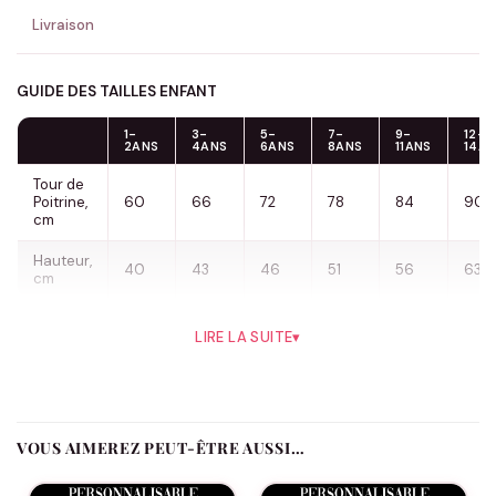
Livraison
GUIDE DES TAILLES ENFANT
1-
3-
5-
7-
9-
12-
2ANS
4ANS
6ANS
8ANS
11ANS
14A
Tour de
Poitrine,
60
66
72
78
84
90
cm
Hauteur,
40
43
46
51
56
63
cm
Une ressemblance qui en dit long : T-shirt Tel Père Tel Fils
LIRE LA SUITE
▾
Le t-shirt Tel Père Tel Fils est un hommage complice à cette
ressemblance naturelle que tout le monde remarque. Le même
regard, le même sourire, la même façon de marcher… et
maintenant, le même style. Ce duo visuel rend fièrement
VOUS AIMEREZ PEUT-ÊTRE AUSSI…
hommage au lien fort entre un papa et son fils. À travers ce
message simple et direct, il célèbre l’héritage, la transmission