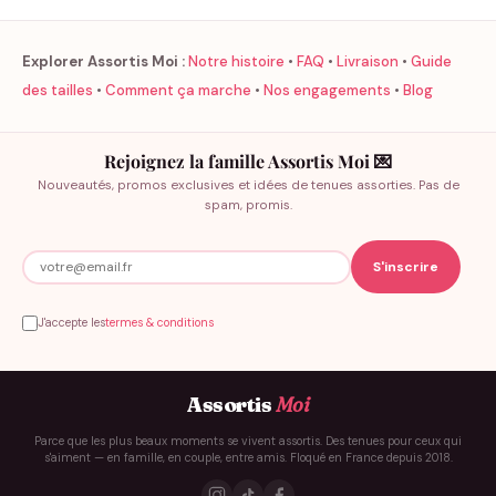
Explorer Assortis Moi :
Notre histoire
•
FAQ
•
Livraison
•
Guide
des tailles
•
Comment ça marche
•
Nos engagements
•
Blog
Rejoignez la famille Assortis Moi 💌
Nouveautés, promos exclusives et idées de tenues assorties. Pas de
spam, promis.
J'accepte les
termes & conditions
Assortis
Moi
Parce que les plus beaux moments se vivent assortis. Des tenues pour ceux qui
s'aiment — en famille, en couple, entre amis. Floqué en France depuis 2018.