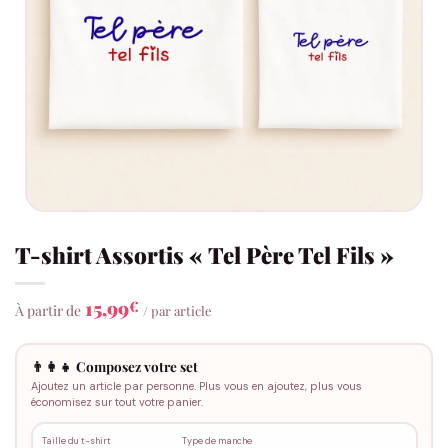
T-shirt Assortis « Tel Père Tel Fils »
15,99
€
À partir de
/ par article
👨‍👩‍👧 Composez votre set
Ajoutez un article par personne. Plus vous en ajoutez, plus vous
économisez sur tout votre panier.
Taille du t-shirt
Type de manche