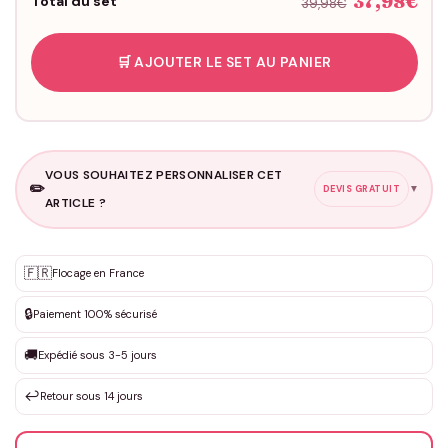
37,98€
Total du set
39,98€
🛒 AJOUTER LE SET AU PANIER
VOUS SOUHAITEZ PERSONNALISER CET
✏️
▼
DEVIS GRATUIT
ARTICLE ?
Personnalisation sur mesure
🇫🇷
✨
Flocage en France
DEVIS GRATUIT · Personnalisation de 3 à 10€ selon la demande
🔒
Paiement 100% sécurisé
Que souhaitez-vous ?
*
🚚
Expédié sous 3-5 jours
↩️
Retour sous 14 jours
Votre texte / idée
*