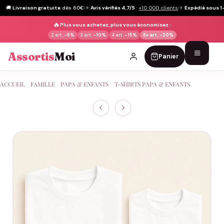
🚚
Livraison gratuite
dès 60€
|
⭐
Avis vérifiés 4,7/5
·
+10 000 clients
|
⚡
Expédié sous 1
🔥
Plus vous achetez, plus vous économisez :
2 art.
-5%
3 art.
-10%
4 art.
-15%
5+ art.
-20%
Assortis
Moi
Panier
Passer
ACCUEIL
/
FAMILLE
/
PAPA & ENFANTS
/
T-SHIRTS PAPA & ENFANTS
au
contenu