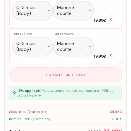
✕
19,99€
Taille du t-shirt
Type de manche
✕
19,99€
+ AJOUTER UN T-SHIRT
-5% appliqué !
Ajoutez encore 1 article pour passer à
-10%
sur
💡
tout votre panier.
Sous-total (
2
articles)
39,98€
Remise -5% (2 articles)
-2,00€