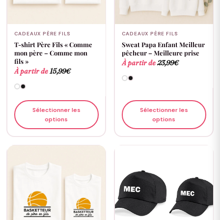
CADEAUX PÈRE FILS
CADEAUX PÈRE FILS
T-shirt Père Fils « Comme
Sweat Papa Enfant Meilleur
mon père – Comme mon
pêcheur – Meilleure prise
fils »
À partir de
23,99
€
À partir de
15,99
€
Sélectionner les
Sélectionner les
options
options