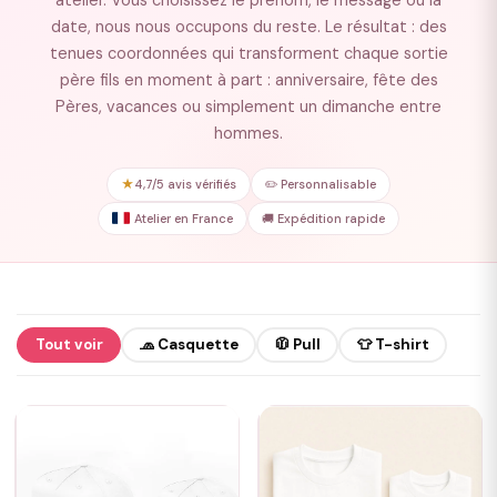
atelier. Vous choisissez le prénom, le message ou la
date, nous nous occupons du reste. Le résultat : des
tenues coordonnées qui transforment chaque sortie
père fils en moment à part : anniversaire, fête des
Pères, vacances ou simplement un dimanche entre
hommes.
★
4,7/5 avis vérifiés
✏️ Personnalisable
Atelier en France
🚚 Expédition rapide
Tout voir
🧢 Casquette
🧥 Pull
👕 T-shirt