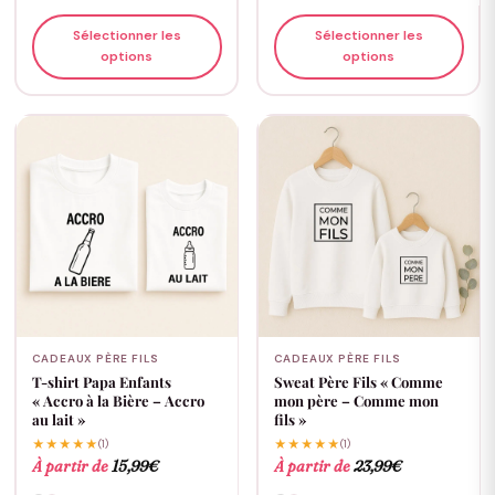
Sélectionner les
Sélectionner les
options
options
CADEAUX PÈRE FILS
CADEAUX PÈRE FILS
T-shirt Papa Enfants
Sweat Père Fils « Comme
« Accro à la Bière – Accro
mon père – Comme mon
au lait »
fils »
★★★★★
(1)
★★★★★
(1)
À partir de
15,99
€
À partir de
23,99
€