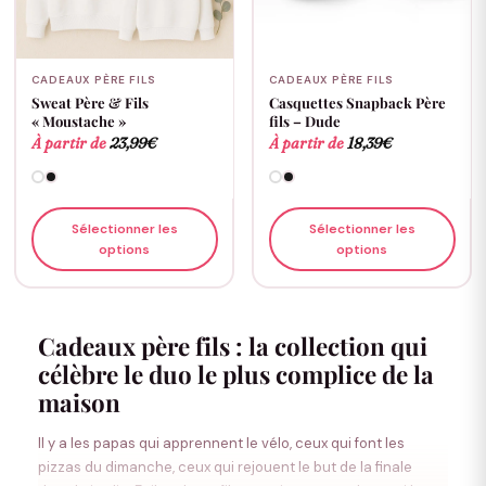
CADEAUX PÈRE FILS
CADEAUX PÈRE FILS
Sweat Père & Fils
Casquettes Snapback Père
« Moustache »
fils – Dude
À partir de
23,99
€
À partir de
18,39
€
Sélectionner les
Sélectionner les
options
options
Cadeaux père fils : la collection qui
célèbre le duo le plus complice de la
maison
Il y a les papas qui apprennent le vélo, ceux qui font les
pizzas du dimanche, ceux qui rejouent le but de la finale