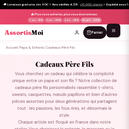
🚚
Livraison gratuite
dès 60€
|
⭐
Avis vérifiés 4,7/5
·
+10 000 clients
|
⚡
Expédié sous 1
🔥
Plus vous achetez, plus vous économisez :
2 art.
-5%
3 art.
-10%
4 art.
-15%
5+ art.
-20%
Assortis
Moi
Panier
Passer
Accueil
/
Papa & Enfants
/
Cadeaux Père Fils
au
contenu
Cadeaux Père Fils
Vous cherchez un cadeau qui célèbre la complicité
unique entre un papa et son fils ? Notre collection de
cadeaux père fils personnalisés rassemble t-shirts,
sweats, casquettes, nœuds papillons et bien d'autres
pièces assorties pour deux générations qui partagent
tout : les passions, les fous rires, et désormais le
style.
Chaque article est floqué en France dans notre