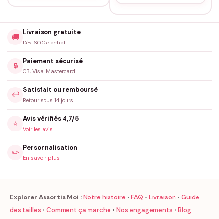
Livraison gratuite
🚚
Dès 60€ d'achat
Paiement sécurisé
🔒
CB, Visa, Mastercard
Satisfait ou remboursé
↩️
Retour sous 14 jours
Avis vérifiés 4,7/5
⭐
Voir les avis
Personnalisation
✏️
En savoir plus
Explorer Assortis Moi :
Notre histoire
•
FAQ
•
Livraison
•
Guide
des tailles
•
Comment ça marche
•
Nos engagements
•
Blog