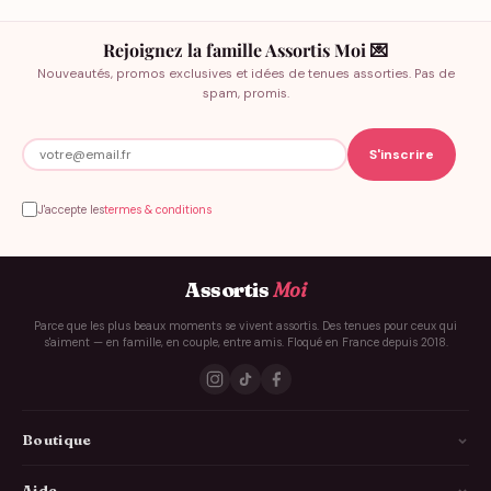
Rejoignez la famille Assortis Moi 💌
Nouveautés, promos exclusives et idées de tenues assorties. Pas de
spam, promis.
J'accepte les
termes & conditions
Assortis
Moi
Parce que les plus beaux moments se vivent assortis. Des tenues pour ceux qui
s'aiment — en famille, en couple, entre amis. Floqué en France depuis 2018.
Boutique
La Famille
Aide