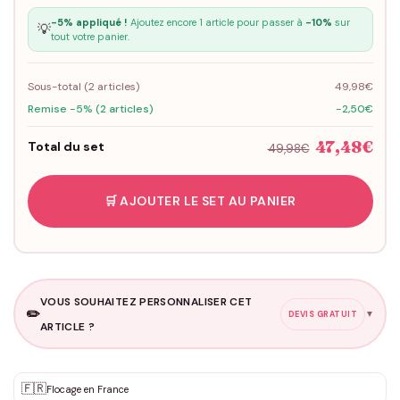
-5% appliqué !
Ajoutez encore 1 article pour passer à
-10%
sur
💡
tout votre panier.
Sous-total (
2
articles)
49,98€
Remise -5% (2 articles)
-2,50€
47,48€
Total du set
49,98€
🛒 AJOUTER LE SET AU PANIER
VOUS SOUHAITEZ PERSONNALISER CET
✏️
▼
DEVIS GRATUIT
ARTICLE ?
Personnalisation sur mesure
🇫🇷
✨
Flocage en France