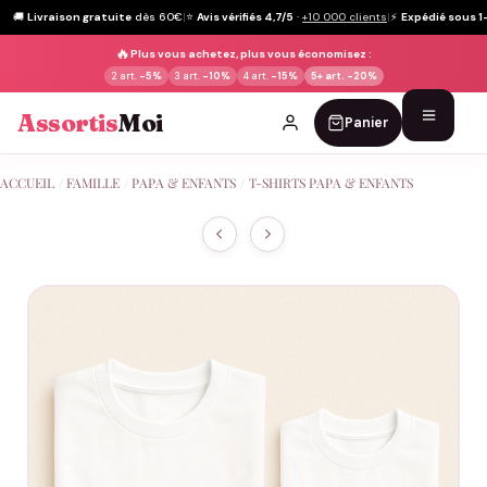
🚚
Livraison gratuite
dès 60€
|
⭐
Avis vérifiés 4,7/5
·
+10 000 clients
|
⚡
Expédié sous 1
🔥
Plus vous achetez, plus vous économisez :
2 art.
-5%
3 art.
-10%
4 art.
-15%
5+ art.
-20%
Assortis
Moi
Panier
Passer
ACCUEIL
/
FAMILLE
/
PAPA & ENFANTS
/
T-SHIRTS PAPA & ENFANTS
au
contenu