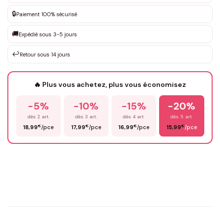
DEVIS GRATUIT · Personnalisation de 3 à 10€ selon la demande
🔒
Paiement 100% sécurisé
Que souhaitez-vous ?
*
🚚
Expédié sous 3-5 jours
↩️
Retour sous 14 jours
Votre texte / idée
*
🔥 Plus vous achetez, plus vous économisez
-5%
-10%
-15%
-20%
Prénom
*
dès 2 art.
dès 3 art.
dès 4 art.
dès 5 art.
€
€
€
€
18,99
/pce
17,99
/pce
16,99
/pce
15,99
/pce
Email
*
Précisions (optionnel)