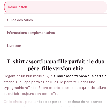
Description
ENVOYER MA DEMANDE ✨
Guide des tailles
💚 Retour sous 24-48h
🇫🇷 Flocage en France
✅ Validation avant fabrication
Informations complémentaires
Livraison
T-shirt assorti papa fille parfait : le duo
père-fille version chic
Élégant et un brin malicieux, le
t-shirt assorti papa fille parfait
affiche « Le Papa parfait » et « La Fille parfaite » dans une
typographie raffinée. Sobre et chic, c’est le duo qui a de l’allure
et qui fait toujours son petit effet.
On le choisit pour la
fête des pères
, un
cadeau de naissance
,
un anniversaire ou une sortie complice. Du
body bébé
au t-shirt