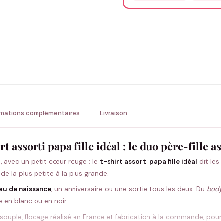
Précisions (optionnel)
ENV
💚 Retour sous 24-48h
🇫
rmations complémentaires
Livraison
rt assorti papa fille idéal : le duo père-fille 
tre, avec un petit cœur rouge : le
t-shirt assorti papa fille idéal
dit les
de la plus petite à la plus grande.
au de naissance
, un anniversaire ou une sortie tous les deux. Du
bod
 en blanc ou en noir.
souple, flocage réalisé en France et fabrication à la commande, pour 