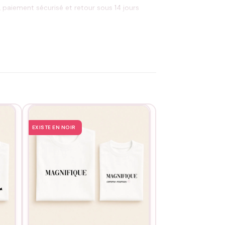
, paiement sécurisé et retour sous 14 jours
ectement sur le motif. Un duo père-fille qui
EXISTE EN NOIR
EXISTE EN NOIR