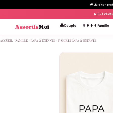
🚚
Livraison gra
🔥
Plus vous 
💑
👨‍👩‍👧‍👦
Assortis
Moi
Couple
Famille
Passer
ACCUEIL
/
FAMILLE
/
PAPA & ENFANTS
/
T-SHIRTS PAPA & ENFANTS
au
contenu