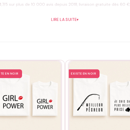
,7/5 sur plus de 10 000 avis depuis 2018, livraison gratuite dès 60 €
LIRE LA SUITE
▾
l’envers, sans adoucissant, séchage à l’air libre, et jamais de fer dir
STE EN NOIR
EXISTE EN NOIR