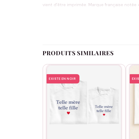
vient d’être imprimée. Marque française notée 4
(sauf articles personnalisés).
L’entretien est tout simple : machine à 30°C sur 
affiche fièrement ce lien qui compte.
PRODUITS SIMILAIRES
EXISTE EN NOIR
EXI