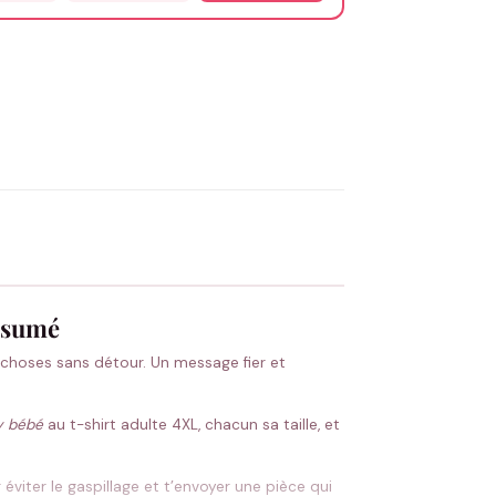
OYER MA DEMANDE ✨
 Flocage en France
✅ Validation avant fabrication
assumé
 choses sans détour. Un message fier et
y bébé
au t-shirt adulte 4XL, chacun sa taille, et
éviter le gaspillage et t’envoyer une pièce qui