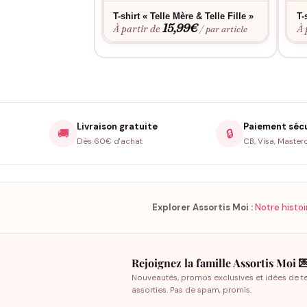
T-shirt « Telle Mère & Telle Fille »
T-
15,99
€
À partir de
À 
/ par article
Livraison gratuite
Paiement séc
🚚
🔒
Dès 60€ d'achat
CB, Visa, Master
Explorer Assortis Moi :
Notre histoi
Rejoignez la famille Assortis Moi 
Nouveautés, promos exclusives et idées de t
assorties. Pas de spam, promis.