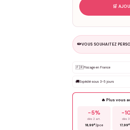
🛒 AJOU
✏️
VOUS SOUHAITEZ PERSO
Personnalisation sur m
🇫🇷
✨
Flocage en France
DEVIS GRATUIT · Personnali
🚚
Expédié sous 3-5 jours
Que souhaitez-vous ?
*
🔥 Plus vous 
Prénom
*
-5%
-1
dès 2 art.
dès 3
€
18,99
/pce
17,99