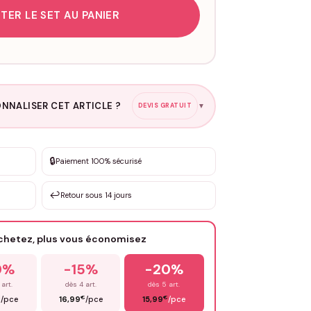
TER LE SET AU PANIER
NNALISER CET ARTICLE ?
DEVIS GRATUIT
▼
esure
🔒
Paiement 100% sécurisé
sation de 3 à 10€ selon la demande
↩️
Retour sous 14 jours
Votre texte / idée
*
achetez, plus vous économisez
Email
*
0%
-15%
-20%
 art.
dès 4 art.
dès 5 art.
€
€
€
/pce
16,99
/pce
15,99
/pce