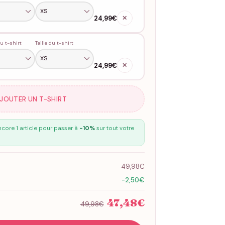
24,99€
✕
u t-shirt
Taille du t-shirt
24,99€
✕
AJOUTER UN T-SHIRT
core 1 article pour passer à
-10%
sur tout votre
49,98€
-2,50€
47,48€
49,98€