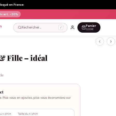
Floqué en France
5+ art.
-20%
Panier
n
Rechercher…
/
0,00€
 Fille – idéal
cle
et
e. Plus vous en ajoutez, plus vous économisez sur
u t-shirt
Taille du t-shirt