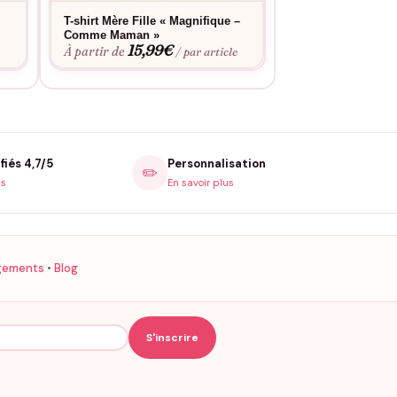
T-shirt Mère Fille « Magnifique –
T-shirt Papa Enfa
Comme Maman »
Bière – Accro au l
15,99
€
15,9
À partir de
À partir de
e
/ par article
fiés 4,7/5
Personnalisation
✏️
is
En savoir plus
gements
•
Blog