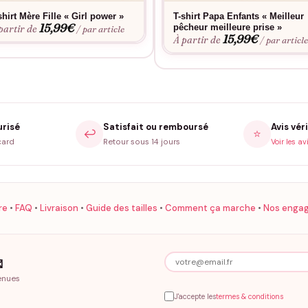
shirt Mère Fille « Girl power »
T-shirt Papa Enfants « Meilleur
15,99
€
pêcheur meilleure prise »
partir de
/ par article
15,99
€
À partir de
/ par articl
urisé
Satisfait ou remboursé
Avis véri
↩️
⭐
card
Retour sous 14 jours
Voir les av
re
•
FAQ
•
Livraison
•
Guide des tailles
•
Comment ça marche
•
Nos enga

enues
J'accepte les
termes & conditions