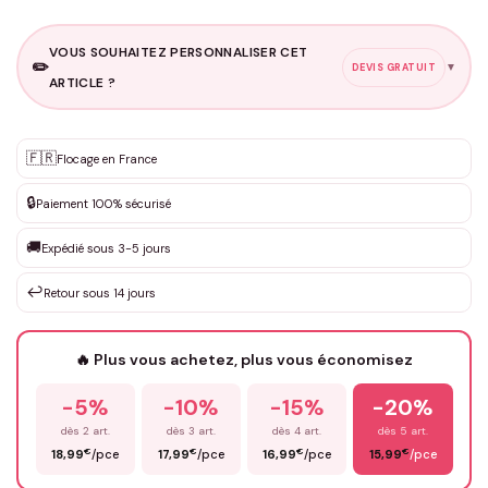
VOUS SOUHAITEZ PERSONNALISER CET
✏️
▼
DEVIS GRATUIT
ARTICLE ?
Personnalisation sur mesure
🇫🇷
✨
Flocage en France
DEVIS GRATUIT · Personnalisation de 3 à 10€ selon la demande
🔒
Paiement 100% sécurisé
Que souhaitez-vous ?
*
🚚
Expédié sous 3-5 jours
↩️
Retour sous 14 jours
Votre texte / idée
*
🔥 Plus vous achetez, plus vous économisez
-5%
-10%
-15%
-20%
Prénom
*
dès 2 art.
dès 3 art.
dès 4 art.
dès 5 art.
€
€
€
€
18,99
/pce
17,99
/pce
16,99
/pce
15,99
/pce