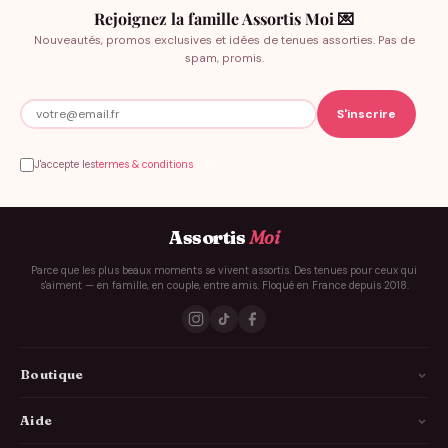
Rejoignez la famille Assortis Moi 💌
Nouveautés, promos exclusives et idées de tenues assorties. Pas de
spam, promis.
J'accepte les
termes & conditions
Assortis
Moi
Parce que les plus beaux moments se vivent assortis. Des tenues pour ceux qui
s'aiment — en famille, en couple, entre amis. Floqué en France depuis 2018.
Boutique
La Famille
Aide
Les Couples