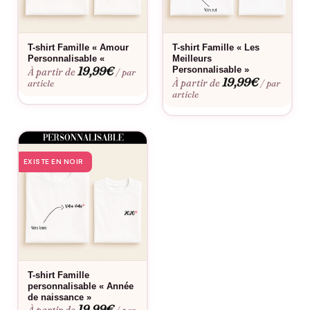
d’amour, ce duo crée l’effet “waouh” garanti. Ce n’est pas juste
un vêtement, c’est une déclaration de cœur à cœur. Un papa
protecteur, des enfants câlins, un lien indestructible : « On est
T-shirt Famille « Amour
T-shirt Famille « Les
inséparable », et on veut que tout le monde le sache. Le
Personnalisable «
Meilleurs
19,99
€
Personnalisable »
À partir de
/ par
cadeau parfait pour partager un moment fort, plein d’amour et
19,99
€
À partir de
article
/ par
de style.
article
EXISTE EN NOIR
T-shirt Famille
personnalisable « Année
de naissance »
19,99
€