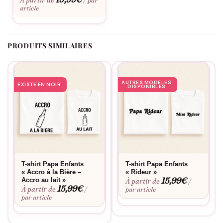
À partir de
/ par
article
PRODUITS SIMILAIRES
AUTRES MODELES
EXISTE EN NOIR
DISPONIBLES
T-shirt Papa Enfants
T-shirt Papa Enfants
« Accro à la Bière –
« Rideur »
15,99
€
Accro au lait »
À partir de
/
15,99
€
À partir de
/
par article
par article