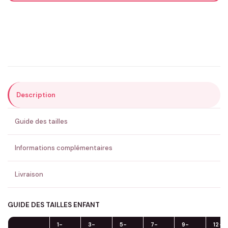
Email
*
Précisions (optionnel)
Description
ENVOYER MA DEMANDE ✨
Guide des tailles
💚 Retour sous 24-48h
🇫🇷 Flocage en France
✅ Validation avant fabrication
Informations complémentaires
Livraison
GUIDE DES TAILLES ENFANT
1-
3-
5-
7-
9-
12-