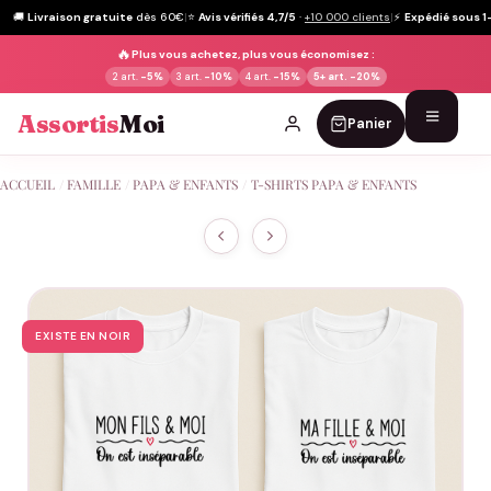
🚚
Livraison gratuite
dès 60€
|
⭐
Avis vérifiés 4,7/5
·
+10 000 clients
|
⚡
Expédié sous 1
🔥
Plus vous achetez, plus vous économisez :
2 art.
-5%
3 art.
-10%
4 art.
-15%
5+ art.
-20%
Assortis
Moi
Panier
Passer
ACCUEIL
/
FAMILLE
/
PAPA & ENFANTS
/
T-SHIRTS PAPA & ENFANTS
au
contenu
EXISTE EN NOIR