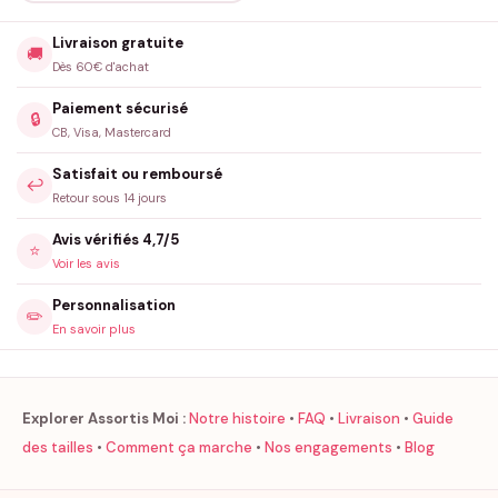
Livraison gratuite
🚚
Dès 60€ d'achat
Paiement sécurisé
🔒
CB, Visa, Mastercard
Satisfait ou remboursé
↩️
Retour sous 14 jours
Avis vérifiés 4,7/5
⭐
Voir les avis
Personnalisation
✏️
En savoir plus
Explorer Assortis Moi :
Notre histoire
•
FAQ
•
Livraison
•
Guide
des tailles
•
Comment ça marche
•
Nos engagements
•
Blog