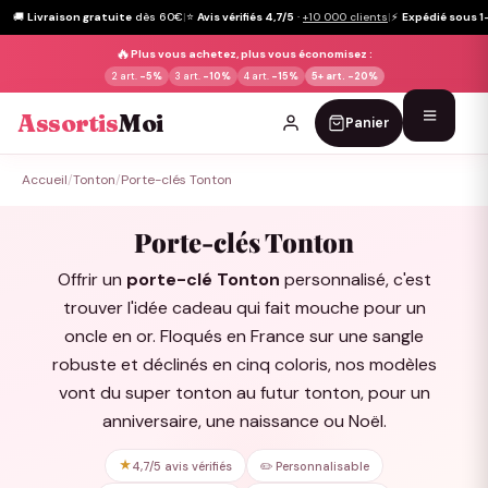
🚚
Livraison gratuite
dès 60€
|
⭐
Avis vérifiés 4,7/5
·
+10 000 clients
|
⚡
Expédié sous 1
🔥
Plus vous achetez, plus vous économisez :
2 art.
-5%
3 art.
-10%
4 art.
-15%
5+ art.
-20%
Assortis
Moi
Panier
Passer
Accueil
/
Tonton
/
Porte-clés Tonton
au
contenu
Porte-clés Tonton
Offrir un
porte-clé Tonton
personnalisé, c'est
trouver l'idée cadeau qui fait mouche pour un
oncle en or. Floqués en France sur une sangle
robuste et déclinés en cinq coloris, nos modèles
vont du super tonton au futur tonton, pour un
anniversaire, une naissance ou Noël.
★
4,7/5 avis vérifiés
✏️ Personnalisable