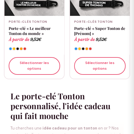
PORTE-CLÉS TONTON
PORTE-CLÉS TONTON
Porte-clé « Le meilleur
Porte-clé « Super Tonton de
Tonton du monde »
[Prénom] »
À partir de
9,52
€
À partir de
9,52
€
Sélectionner les
Sélectionner les
options
options
Le porte-clé Tonton
personnalisé, l'idée cadeau
qui fait mouche
Tu cherches une
idée cadeau pour un tonton
en or ? Nos