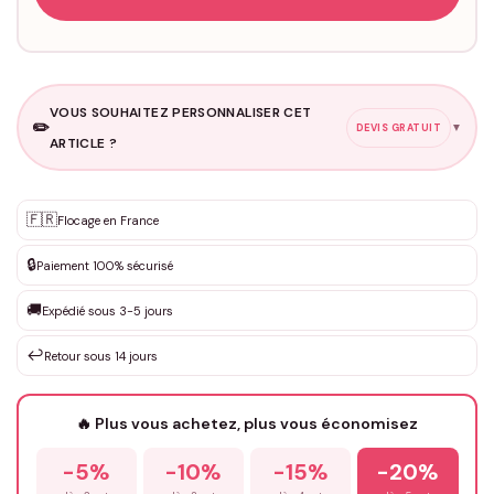
VOUS SOUHAITEZ PERSONNALISER CET
✏️
▼
DEVIS GRATUIT
ARTICLE ?
Personnalisation sur mesure
🇫🇷
✨
Flocage en France
DEVIS GRATUIT · Personnalisation de 3 à 10€ selon la demande
🔒
Paiement 100% sécurisé
Que souhaitez-vous ?
*
🚚
Expédié sous 3-5 jours
↩️
Retour sous 14 jours
Votre texte / idée
*
🔥 Plus vous achetez, plus vous économisez
-5%
-10%
-15%
-20%
Prénom
*