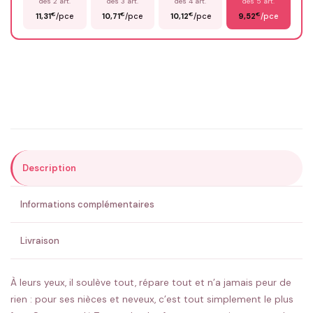
dès 2 art.
dès 3 art.
dès 4 art.
dès 5 art.
€
€
€
€
11,31
/pce
10,71
/pce
10,12
/pce
9,52
/pce
Email
*
Précisions (optionnel)
Description
ENVOYER MA DEMANDE ✨
Informations complémentaires
💚 Retour sous 24-48h
🇫🇷 Flocage en France
✅ Validation avant fabrication
Livraison
À leurs yeux, il soulève tout, répare tout et n’a jamais peur de
rien : pour ses nièces et neveux, c’est tout simplement le plus