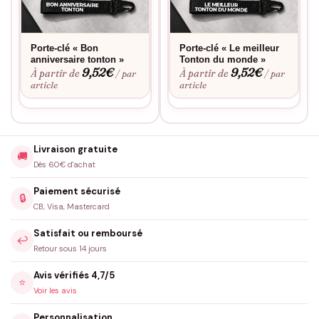
Porte-clé « Bon
Porte-clé « Le meilleur
anniversaire tonton »
Tonton du monde »
9,52
€
9,52
€
À partir de
À partir de
/ par
/ par
article
article
Livraison gratuite
🚚
Dès 60€ d'achat
Paiement sécurisé
🔒
CB, Visa, Mastercard
Satisfait ou remboursé
↩️
Retour sous 14 jours
Avis vérifiés 4,7/5
⭐
Voir les avis
Personnalisation