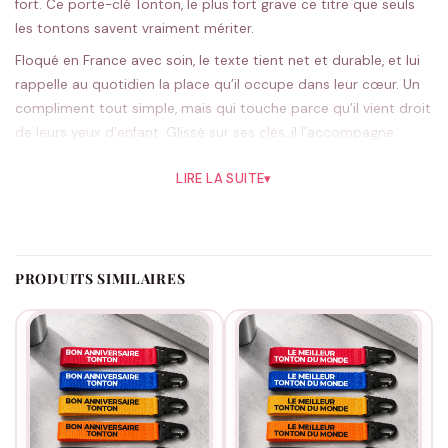
fort. Ce porte-clé Tonton, le plus fort grave ce titre que seuls
les tontons savent vraiment mériter.
Floqué en France avec soin, le texte tient net et durable, et lui
rappelle au quotidien la place qu’il occupe dans leur cœur. Un
compliment tout simple, mais qui touche parce qu’il vient droit
de leurs yeux d’enfant. Glissé sur ses clés, il l’accompagne
partout.
LIRE LA SUITE
▾
Le rouge assume le côté costaud, le noir tient parfaitement
son rang ; cinq couleurs au choix. On floque et on prépare
chaque pièce dès la commande.
Un titre de champion, à offrir pour saluer ses exploits du
PRODUITS SIMILAIRES
quotidien.
Nos autres modèles tonton
ont tout ce qu’il faut.