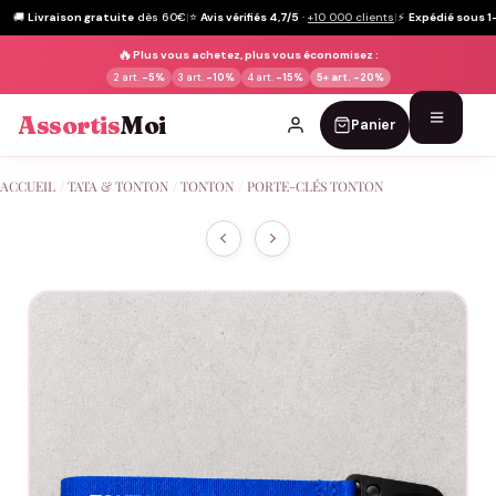
🚚
Livraison gratuite
dès 60€
|
⭐
Avis vérifiés 4,7/5
·
+10 000 clients
|
⚡
Expédié sous 1
🔥
Plus vous achetez, plus vous économisez :
2 art.
-5%
3 art.
-10%
4 art.
-15%
5+ art.
-20%
Assortis
Moi
Panier
Passer
ACCUEIL
/
TATA & TONTON
/
TONTON
/
PORTE-CLÉS TONTON
au
contenu