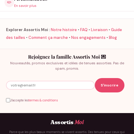
✏️
En savoir plus
Explorer Assortis Moi :
Notre histoire
•
FAQ
•
Livraison
•
Guide
des tailles
•
Comment ça marche
•
Nos engagements
•
Blog
Rejoignez la famille Assortis Moi 💌
Nouveautés, promos exclusives et idées de tenues assorties. Pas de
spam, promis.
J'accepte les
termes & conditions
Assortis
Moi
Parce que les plus beaux moments se vivent assortis. Des tenues pour ceux qui