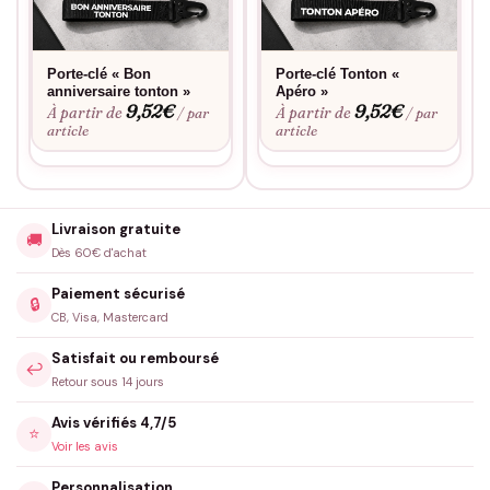
Porte-clé « Bon
Porte-clé Tonton «
anniversaire tonton »
Apéro »
9,52
€
9,52
€
À partir de
À partir de
/ par
/ par
article
article
Livraison gratuite
🚚
Dès 60€ d'achat
Paiement sécurisé
🔒
CB, Visa, Mastercard
Satisfait ou remboursé
↩️
Retour sous 14 jours
Avis vérifiés 4,7/5
⭐
Voir les avis
Personnalisation