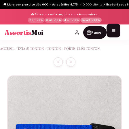
🚚
Livraison gratuite
dès 60€
|
⭐
Avis vérifiés 4,7/5
·
+10 000 clients
|
⚡
Expédié sous 1
🔥
Plus vous achetez, plus vous économisez :
2 art.
-5%
3 art.
-10%
4 art.
-15%
5+ art.
-20%
Assortis
Moi
Panier
Passer
ACCUEIL
/
TATA & TONTON
/
TONTON
/
PORTE-CLÉS TONTON
au
contenu