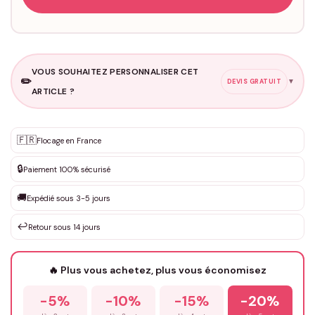
VOUS SOUHAITEZ PERSONNALISER CET
✏️
▼
DEVIS GRATUIT
ARTICLE ?
Personnalisation sur mesure
🇫🇷
✨
Flocage en France
DEVIS GRATUIT · Personnalisation de 3 à 10€ selon la demande
🔒
Paiement 100% sécurisé
Que souhaitez-vous ?
*
🚚
Expédié sous 3-5 jours
↩️
Retour sous 14 jours
Votre texte / idée
*
🔥 Plus vous achetez, plus vous économisez
-5%
-10%
-15%
-20%
Prénom
*