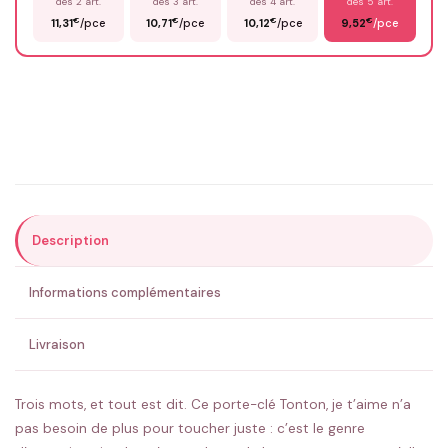
dès 2 art.
dès 3 art.
dès 4 art.
dès 5 art.
€
€
€
€
11,31
/pce
10,71
/pce
10,12
/pce
9,52
/pce
Email
*
Précisions (optionnel)
Description
ENVOYER MA DEMANDE ✨
Informations complémentaires
💚 Retour sous 24-48h
🇫🇷 Flocage en France
✅ Validation avant fabrication
Livraison
Trois mots, et tout est dit. Ce porte-clé Tonton, je t’aime n’a
pas besoin de plus pour toucher juste : c’est le genre