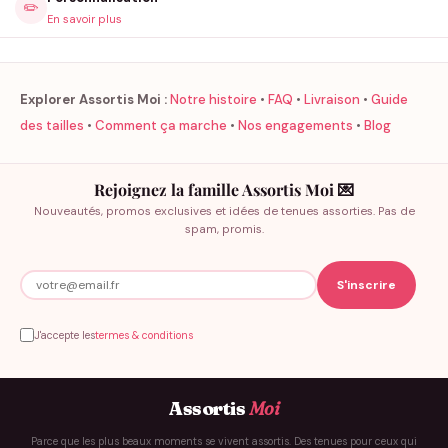
✏️
En savoir plus
Explorer Assortis Moi :
Notre histoire
•
FAQ
•
Livraison
•
Guide
des tailles
•
Comment ça marche
•
Nos engagements
•
Blog
Rejoignez la famille Assortis Moi 💌
Nouveautés, promos exclusives et idées de tenues assorties. Pas de
spam, promis.
J'accepte les
termes & conditions
Assortis
Moi
Parce que les plus beaux moments se vivent assortis. Des tenues pour ceux qui