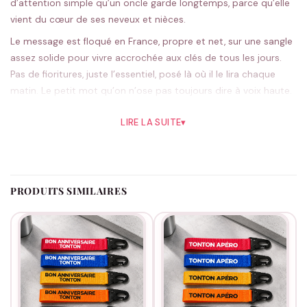
d’attention simple qu’un oncle garde longtemps, parce qu’elle
vient du cœur de ses neveux et nièces.
Le message est floqué en France, propre et net, sur une sangle
assez solide pour vivre accrochée aux clés de tous les jours.
Pas de fioritures, juste l’essentiel, posé là où il le lira chaque
matin. Le petit mot qu’on n’ose pas toujours dire à voix haute.
Le rouge, couleur du cœur, lui va plutôt bien, mais le noir reste
LIRE LA SUITE
▾
indémodable si tu le préfères sobre ; cinq teintes en tout. On
prépare chaque pièce à la commande.
Pour un anniversaire, Noël ou simplement pour le plaisir de lui
dire. D’autres attentions du même esprit dans
la gamme
PRODUITS SIMILAIRES
tonton
.