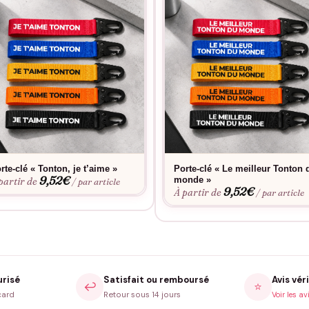
rte-clé « Tonton, je t’aime »
Porte-clé « Le meilleur Tonton 
9,52
€
monde »
partir de
/ par article
9,52
€
À partir de
/ par article
urisé
Satisfait ou remboursé
Avis véri
↩️
⭐
card
Retour sous 14 jours
Voir les av