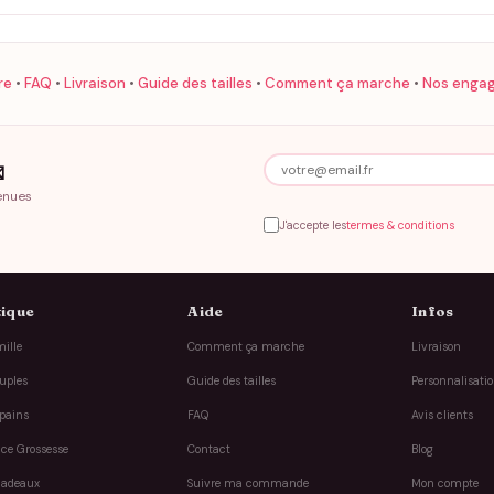
re
•
FAQ
•
Livraison
•
Guide des tailles
•
Comment ça marche
•
Nos enga

enues
J'accepte les
termes & conditions
ique
Aide
Infos
ille
Comment ça marche
Livraison
uples
Guide des tailles
Personnalisati
pains
FAQ
Avis clients
ce Grossesse
Contact
Blog
cadeaux
Suivre ma commande
Mon compte