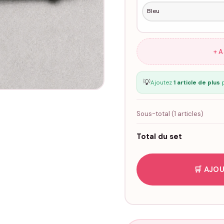
+ 
💡
Ajoutez
1 article de plus
p
Sous-total (
1
articles)
Total du set
🛒 AJOU