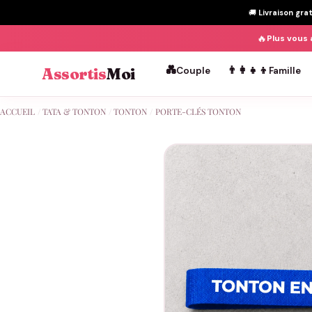
🚚
Livraison gra
🔥
Plus vous 
💑
👨‍👩‍👧‍👦
Assortis
Moi
Couple
Famille
Passer
ACCUEIL
/
TATA & TONTON
/
TONTON
/
PORTE-CLÉS TONTON
au
contenu