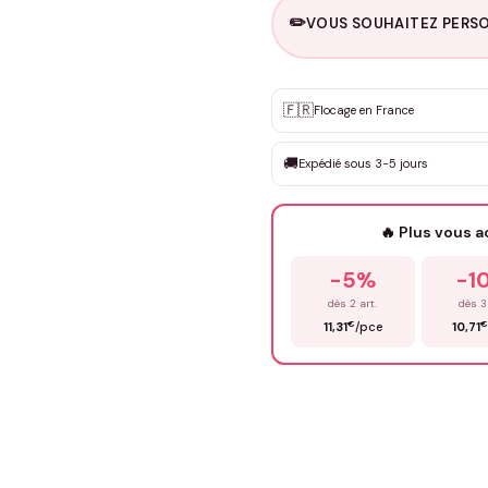
✏️
VOUS SOUHAITEZ PERSO
Personnalisation sur m
🇫🇷
✨
Flocage en France
DEVIS GRATUIT · Personnali
🚚
Expédié sous 3-5 jours
Que souhaitez-vous ?
*
🔥 Plus vous 
Prénom
*
-5%
-1
dès 2 art.
dès 3
€
€
11,31
/pce
10,71
Précisions (optionnel)
ENV