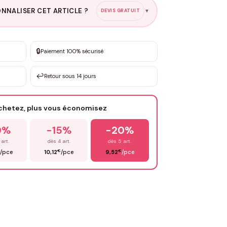
NNALISER CET ARTICLE ?
DEVIS GRATUIT
▼
esure
🔒
Paiement 100% sécurisé
sation de 3 à 10€ selon la demande
↩️
Retour sous 14 jours
Votre texte / idée
*
achetez, plus vous économisez
Email
*
0%
-15%
-20%
 art.
dès 4 art.
dès 5 art.
€
€
/pce
10,12
/pce
9,52
/pce
OYER MA DEMANDE ✨