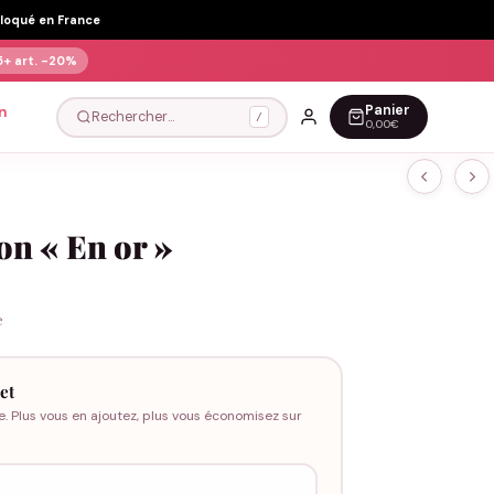
Floqué en France
5+ art.
-20%
Panier
n
Rechercher…
/
0,00€
on « En or »
e
et
e. Plus vous en ajoutez, plus vous économisez sur