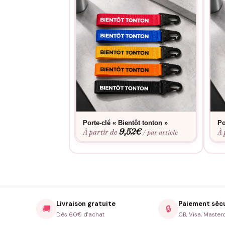
Porte-clé « Bientôt tonton »
Po
9,52
€
À partir de
À 
/ par article
Livraison gratuite
Paiement séc
🚚
🔒
Dès 60€ d'achat
CB, Visa, Master