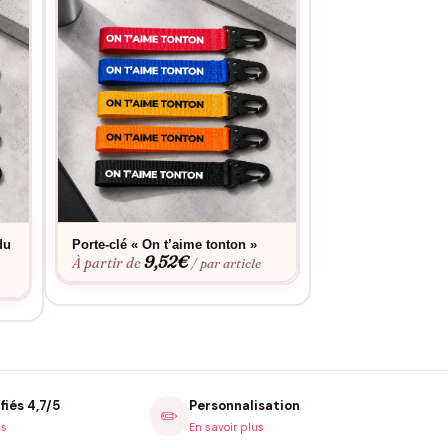
du
Porte-clé « On t’aime tonton »
Porte-clé « Capit
9,52
€
9,52
À partir de
À partir de
/ par article
fiés 4,7/5
Personnalisation
✏️
is
En savoir plus