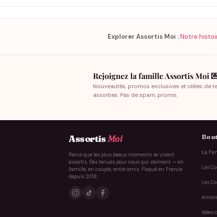
Explorer Assortis Moi :
Notre histoi
Rejoignez la famille Assortis Moi 
Nouveautés, promos exclusives et idées de t
assorties. Pas de spam, promis.
Bout
Assortis
Moi
La Fam
Parce que les plus beaux moments se vivent
assortis. Des tenues pour ceux qui s'aiment — en
Les Co
famille, en couple, entre amis. Floqué en France
depuis 2018.
Les Co
Annon
Idées 