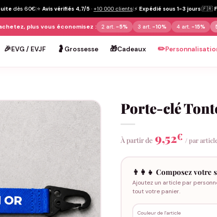
tuite
dès 60€
|
⭐
Avis vérifiés 4,7/5
·
+10 000 clients
|
⚡
Expédié sous 1-3 jours
|
🇫🇷
achetez, plus vous économisez :
2 art.
-5%
3 art.
-10%
4 art.
-15%
🎉
🤰
🎁
✏️
EVG / EVJF
Grossesse
Cadeaux
Personnalisatio
Porte-clé Tont
9,52
€
À partir de
/ par articl
👨‍👩‍👧 Composez votre s
Ajoutez un article par personn
tout votre panier.
Couleur de l'article