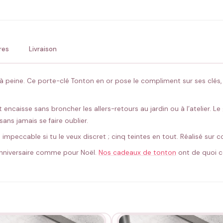
💚 Retour sous 24-48h
🇫
res
Livraison
t à peine. Ce porte-clé Tonton en or pose le compliment sur ses clés, l’a
 encaisse sans broncher les allers-retours au jardin ou à l’atelier. Le
ans jamais se faire oublier.
te impeccable si tu le veux discret ; cinq teintes en tout. Réalisé su
 anniversaire comme pour Noël.
Nos cadeaux de tonton
ont de quoi c