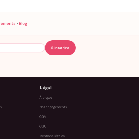
gements
•
Blog
Légal
À propos
on
Nos engagements
CGV
CGU
Mentions légales