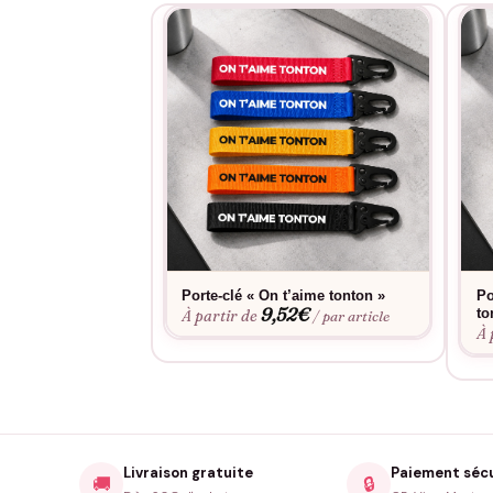
Porte-clé « On t’aime tonton »
Po
9,52
€
to
À partir de
/ par article
À 
Livraison gratuite
Paiement séc
🚚
🔒