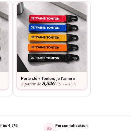
Porte-clé « Tonton, je t’aime »
Porte-clé « Bientô
9,52
€
9,52
À partir de
À partir de
/ par article
fiés 4,7/5
Personnalisation
✏️