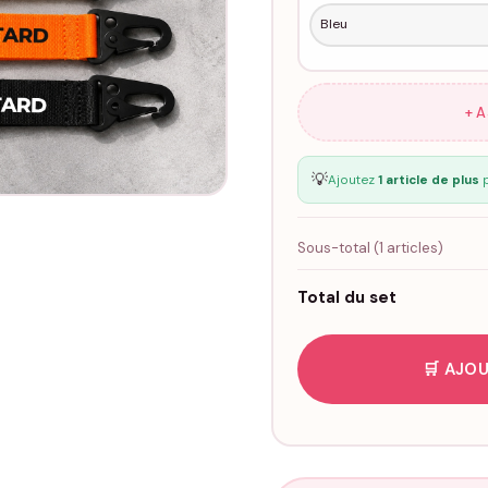
+ 
💡
Ajoutez
1 article de plus
p
Sous-total (
1
articles)
Total du set
🛒 AJOU