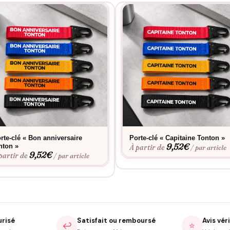
rte-clé « Bon anniversaire
Porte-clé « Capitaine Tonton »
9,52
€
nton »
À partir de
/ par article
9,52
€
partir de
/ par article
urisé
Satisfait ou remboursé
Avis véri
↩️
⭐