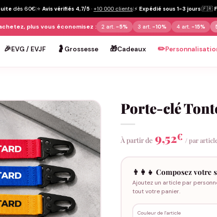
tuite
dès 60€
|
⭐
Avis vérifiés 4,7/5
·
+10 000 clients
|
⚡
Expédié sous 1-3 jours
|
🇫🇷
achetez, plus vous économisez :
2 art.
-5%
3 art.
-10%
4 art.
-15%
🎉
🤰
🎁
✏️
EVG / EVJF
Grossesse
Cadeaux
Personnalisatio
Porte-clé Ton
9,52
€
À partir de
/ par articl
👨‍👩‍👧 Composez votre s
Ajoutez un article par personn
tout votre panier.
Couleur de l'article