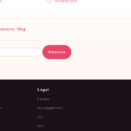
is
En savoir plus
gements
•
Blog
Légal
À propos
on
Nos engagements
CGV
CGU