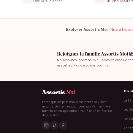
Dès 60€ d'achat
CB, Visa, Master
Explorer Assortis Moi :
Notre histoi
Rejoignez la famille Assortis Moi 
Nouveautés, promos exclusives et idées de t
assorties. Pas de spam, promis.
Bout
Assortis
Moi
La Fam
Parce que les plus beaux moments se vivent
assortis. Des tenues pour ceux qui s'aiment — en
Les Co
famille, en couple, entre amis. Floqué en France
depuis 2018.
Les Co
Annon