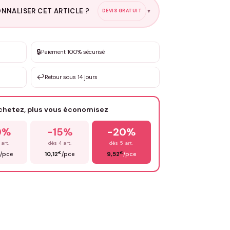
NNALISER CET ARTICLE ?
DEVIS GRATUIT
▼
esure
🔒
Paiement 100% sécurisé
sation de 3 à 10€ selon la demande
↩️
Retour sous 14 jours
Votre texte / idée
*
achetez, plus vous économisez
Email
*
0%
-15%
-20%
 art.
dès 4 art.
dès 5 art.
€
€
/pce
10,12
/pce
9,52
/pce
OYER MA DEMANDE ✨