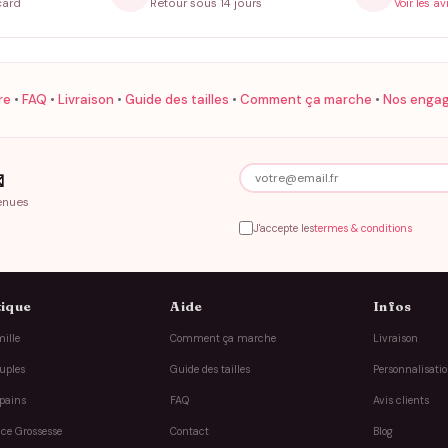
card
Retour sous 14 jours
Voir les av
re
•
FAQ
•
Livraison
•
Guide des tailles
•
Comment ça marche
•
Nos enga

enues
J'accepte les
termes & conditions
ique
Aide
Infos
ille
Comment ça marche
Livraison
uples
Guide des tailles
Personnalisati
pains
FAQ
Avis clients
ce Grossesse
Contact
Blog