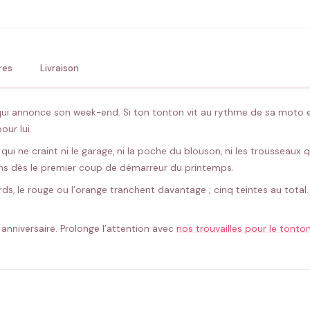
💚 Retour sous 24-48h
🇫
res
Livraison
 qui annonce son week-end. Si ton tonton vit au rythme de sa moto e
our lui.
ui ne craint ni le garage, ni la poche du blouson, ni les trousseaux
 sens dès le premier coup de démarreur du printemps.
rds, le rouge ou l’orange tranchent davantage ; cinq teintes au total.
 anniversaire. Prolonge l’attention avec
nos trouvailles pour le tonto