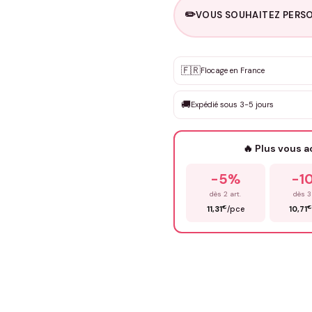
✏️
VOUS SOUHAITEZ PERSO
Personnalisation sur m
🇫🇷
✨
Flocage en France
DEVIS GRATUIT · Personnali
🚚
Expédié sous 3-5 jours
Que souhaitez-vous ?
*
🔥 Plus vous 
Prénom
*
-5%
-1
dès 2 art.
dès 3
€
€
11,31
/pce
10,71
Précisions (optionnel)
ENV