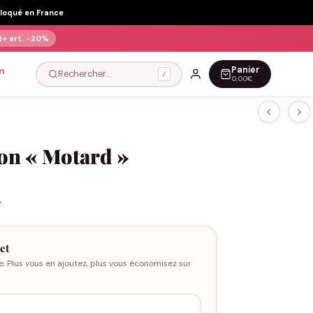
Floqué en France
5+ art.
-20%
Panier
n
Rechercher…
/
0,00€
ton « Motard »
e
et
e. Plus vous en ajoutez, plus vous économisez sur