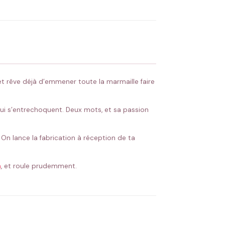
 Flocage en France
✅ Validation avant fabrication
t rêve déjà d’emmener toute la marmaille faire
 qui s’entrechoquent. Deux mots, et sa passion
 On lance la fabrication à réception de ta
n
, et roule prudemment.