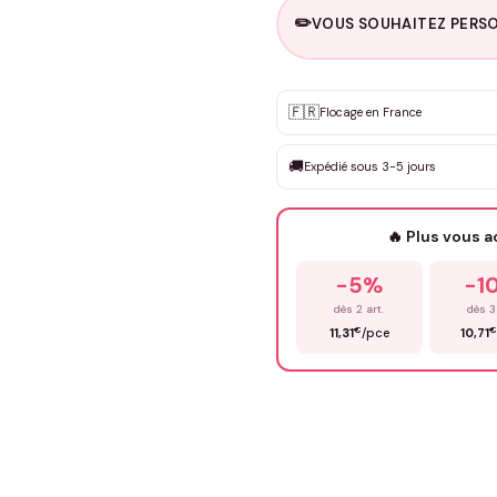
✏️
VOUS SOUHAITEZ PERSO
Personnalisation sur m
🇫🇷
✨
Flocage en France
DEVIS GRATUIT · Personnali
🚚
Expédié sous 3-5 jours
Que souhaitez-vous ?
*
🔥 Plus vous 
Prénom
*
-5%
-1
dès 2 art.
dès 3
€
€
11,31
/pce
10,71
Précisions (optionnel)
ENV