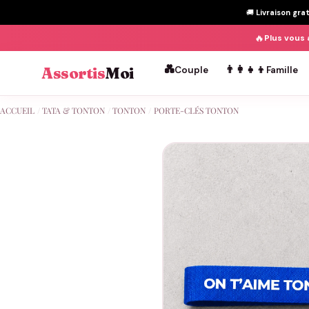
🚚
Livraison gra
🔥
Plus vous 
💑
👨‍👩‍👧‍👦
Assortis
Moi
Couple
Famille
Passer
ACCUEIL
/
TATA & TONTON
/
TONTON
/
PORTE-CLÉS TONTON
au
contenu