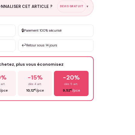
NNALISER CET ARTICLE ?
DEVIS GRATUIT
▼
esure
🔒
Paiement 100% sécurisé
sation de 3 à 10€ selon la demande
↩️
Retour sous 14 jours
Votre texte / idée
*
achetez, plus vous économisez
Email
*
0%
-15%
-20%
 art.
dès 4 art.
dès 5 art.
€
€
/pce
10,12
/pce
9,52
/pce
OYER MA DEMANDE ✨