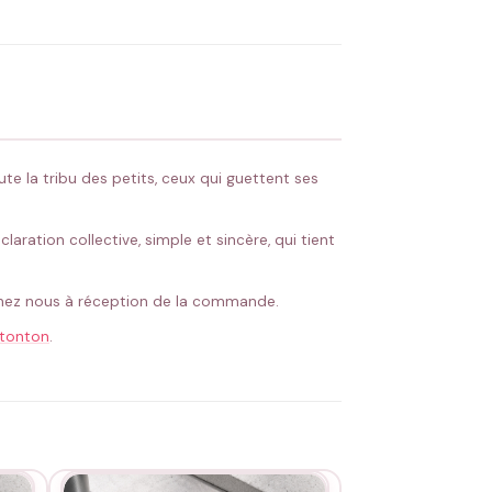
 Flocage en France
✅ Validation avant fabrication
te la tribu des petits, ceux qui guettent ses
aration collective, simple et sincère, qui tient
é chez nous à réception de la commande.
 tonton
.