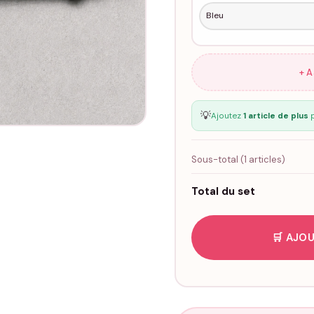
+ 
💡
Ajoutez
1 article de plus
p
Sous-total (
1
articles)
Total du set
🛒 AJOU