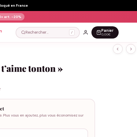
Floqué en France
5+ art.
-20%
Panier
n
Rechercher…
/
0,00€
 t’aime tonton »
e
et
e. Plus vous en ajoutez, plus vous économisez sur