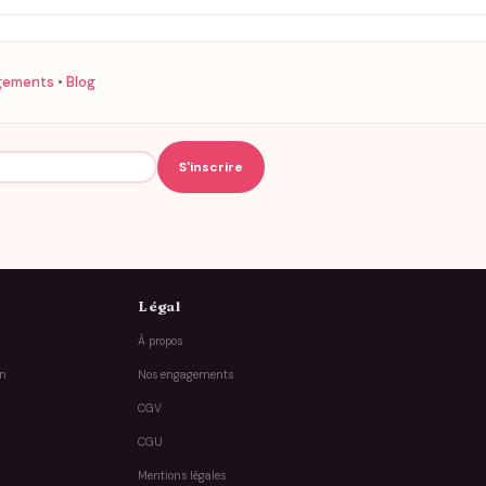
gements
•
Blog
Légal
À propos
on
Nos engagements
CGV
CGU
Mentions légales