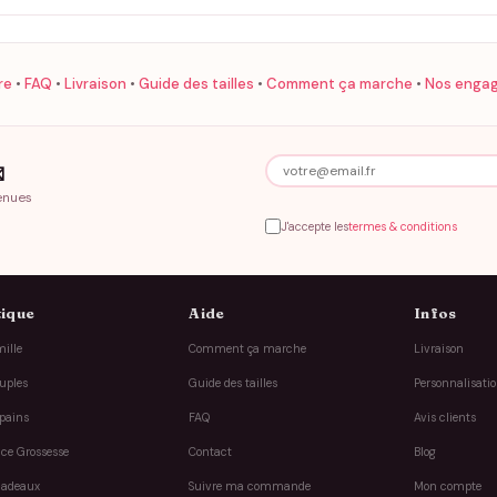
re
•
FAQ
•
Livraison
•
Guide des tailles
•
Comment ça marche
•
Nos enga

enues
J'accepte les
termes & conditions
ique
Aide
Infos
ille
Comment ça marche
Livraison
uples
Guide des tailles
Personnalisati
pains
FAQ
Avis clients
ce Grossesse
Contact
Blog
cadeaux
Suivre ma commande
Mon compte