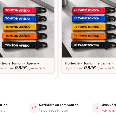
rte-clé Tonton « Apéro »
Porte-clé « Tonton, je t’aime »
9,52
€
9,52
€
partir de
À partir de
/ par article
/ par article
urisé
Satisfait ou remboursé
Avis véri
↩️
⭐
card
Retour sous 14 jours
Voir les av