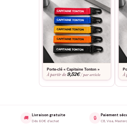
Porte-clé « Capitaine Tonton »
Po
9,52
€
À partir de
À 
/ par article
Livraison gratuite
Paiement séc
🚚
🔒
Dès 60€ d'achat
CB, Visa, Master