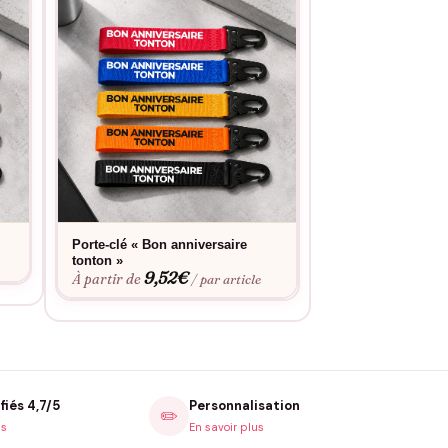
Porte-clé « Bon anniversaire
Porte-clé « Bientô
9,52
tonton »
À partir de
9,52
€
À partir de
/ par article
fiés 4,7/5
Personnalisation
✏️
is
En savoir plus