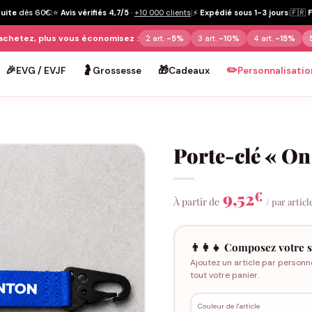
tuite
dès 60€
|
⭐
Avis vérifiés 4,7/5
·
+10 000 clients
|
⚡
Expédié sous 1-3 jours
|
🇫🇷
achetez, plus vous économisez :
2 art.
-5%
3 art.
-10%
4 art.
-15%
🎉
🤰
🎁
✏️
EVG / EVJF
Grossesse
Cadeaux
Personnalisatio
Porte-clé « On
9,52
€
À partir de
/ par articl
👨‍👩‍👧 Composez votre s
Ajoutez un article par personn
tout votre panier.
Couleur de l'article