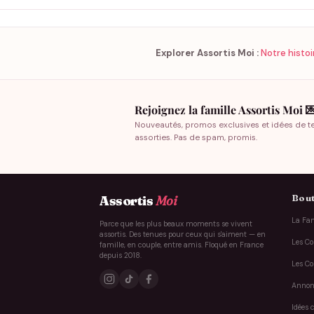
Explorer Assortis Moi :
Notre histoi
Rejoignez la famille Assortis Moi 
Nouveautés, promos exclusives et idées de t
assorties. Pas de spam, promis.
Bout
Assortis
Moi
La Fam
Parce que les plus beaux moments se vivent
assortis. Des tenues pour ceux qui s'aiment — en
Les Co
famille, en couple, entre amis. Floqué en France
depuis 2018.
Les Co
Annon
Idées 