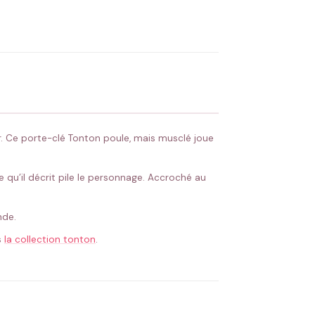
OYER MA DEMANDE ✨
 Flocage en France
✅ Validation avant fabrication
er. Ce porte-clé Tonton poule, mais musclé joue
 qu’il décrit pile le personnage. Accroché au
nde.
s
la collection tonton
.