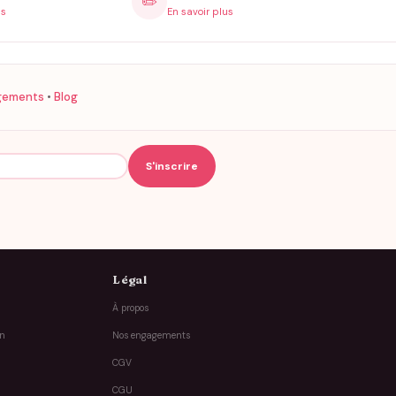
✏️
is
En savoir plus
gements
•
Blog
Légal
À propos
on
Nos engagements
CGV
CGU