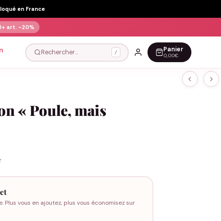
Floqué en France
5+ art.
-20%
Panier
n
Rechercher…
/
0,00€
on « Poule, mais
e
et
e. Plus vous en ajoutez, plus vous économisez sur