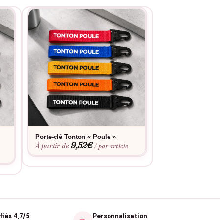
Porte-clé Tonton « Poule »
Porte-clé « Bon a
9,52
€
tonton »
À partir de
/ par article
9,52
À partir de
fiés 4,7/5
Personnalisation