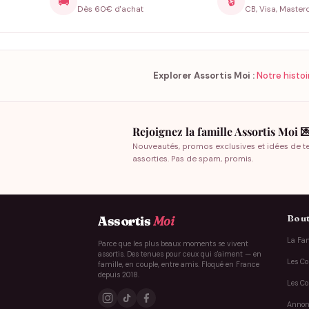
🚚
🔒
Dès 60€ d'achat
CB, Visa, Master
Explorer Assortis Moi :
Notre histoi
Rejoignez la famille Assortis Moi 
Nouveautés, promos exclusives et idées de t
assorties. Pas de spam, promis.
Bout
Assortis
Moi
La Fam
Parce que les plus beaux moments se vivent
assortis. Des tenues pour ceux qui s'aiment — en
Les Co
famille, en couple, entre amis. Floqué en France
depuis 2018.
Les Co
Annon