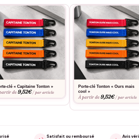
rte-clé « Capitaine Tonton »
Porte-clé Tonton « Ours mais
9,52
€
cool »
partir de
/ par article
9,52
€
À partir de
/ par article
urisé
Satisfait ou remboursé
Avis véri