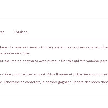
ENV
💚 Retour sous 24-48h
🇫
res
Livraison
r faire : il couve ses neveux tout en portant les courses sans bronch
i le résume si bien.
, et assume ce contraste avec humour. Un trait qui fait mouche, parce
ure sobre ; cinq teintes en tout. Pièce floquée et préparée sur comma
rire. Tendresse et caractère, le combo gagnant. Encore des idées dan