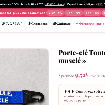
tuite
dès 60€
|
⭐
Avis vérifiés 4,7/5
·
+10 000 clients
|
⚡
Expédié sous 1-3 jours
|
🇫🇷
achetez, plus vous économisez :
2 art.
-5%
3 art.
-10%
4 art.
-15%
🎉
🤰
🎁
✏️
EVG / EVJF
Grossesse
Cadeaux
Personnalisatio
Porte-clé Tont
musclé »
9,52
€
À partir de
/ par articl
👨‍👩‍👧 Composez votre s
Ajoutez un article par personn
tout votre panier.