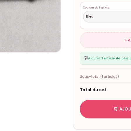
Couleur de l'article
+ 
💡
Ajoutez
1 article de plus
p
Sous-total (
1
articles)
Total du set
🛒 AJOU