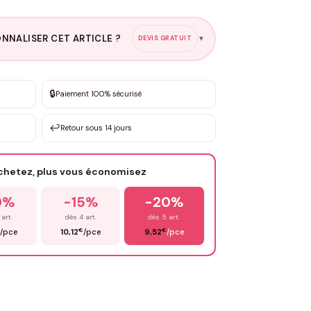
NNALISER CET ARTICLE ?
DEVIS GRATUIT
▼
esure
🔒
Paiement 100% sécurisé
sation de 3 à 10€ selon la demande
↩️
Retour sous 14 jours
Votre texte / idée
*
achetez, plus vous économisez
Email
*
0%
-15%
-20%
 art.
dès 4 art.
dès 5 art.
€
€
/pce
10,12
/pce
9,52
/pce