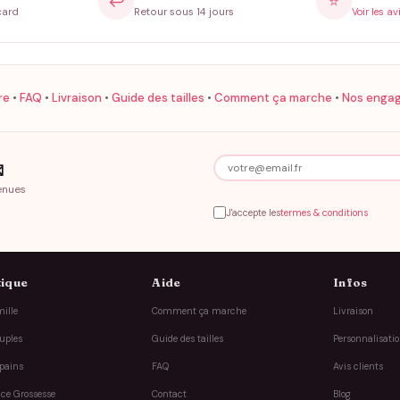
↩️
⭐
card
Retour sous 14 jours
Voir les av
re
•
FAQ
•
Livraison
•
Guide des tailles
•
Comment ça marche
•
Nos enga

enues
J'accepte les
termes & conditions
ique
Aide
Infos
ille
Comment ça marche
Livraison
uples
Guide des tailles
Personnalisati
pains
FAQ
Avis clients
ce Grossesse
Contact
Blog