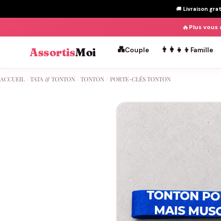
🚚
Livraison gra
🔥
Plus vous 
💑
👨‍👩‍👧‍👦
Assortis
Moi
Couple
Famille
Passer
ACCUEIL
/
TATA & TONTON
/
TONTON
/
PORTE-CLÉS TONTON
au
contenu