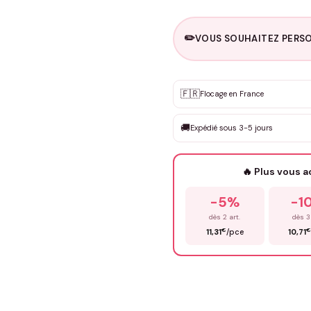
✏️
VOUS SOUHAITEZ PERSO
Personnalisation sur m
🇫🇷
✨
Flocage en France
DEVIS GRATUIT · Personnali
🚚
Expédié sous 3-5 jours
Que souhaitez-vous ?
*
🔥 Plus vous 
Prénom
*
-5%
-1
dès 2 art.
dès 3
€
€
11,31
/pce
10,71
Précisions (optionnel)