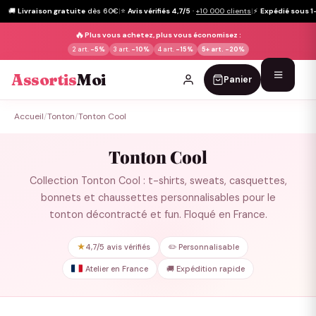
🚚
Livraison gratuite
dès 60€
|
⭐
Avis vérifiés 4,7/5
·
+10 000 clients
|
⚡
Expédié sous 1
🔥
Plus vous achetez, plus vous économisez :
2 art.
-5%
3 art.
-10%
4 art.
-15%
5+ art.
-20%
Assortis
Moi
Panier
Passer
Accueil
/
Tonton
/
Tonton Cool
au
contenu
Tonton Cool
Collection Tonton Cool : t-shirts, sweats, casquettes,
bonnets et chaussettes personnalisables pour le
tonton décontracté et fun. Floqué en France.
★
4,7/5 avis vérifiés
✏️ Personnalisable
Atelier en France
🚚 Expédition rapide