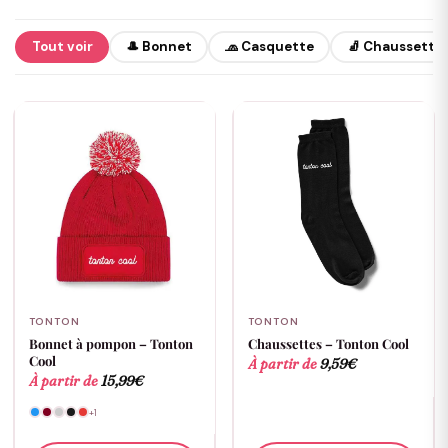
Tout voir
🎩 Bonnet
🧢 Casquette
🧦 Chaussette
TONTON
TONTON
Bonnet à pompon – Tonton
Chaussettes – Tonton Cool
Cool
À partir de
9,59
€
À partir de
15,99
€
+1