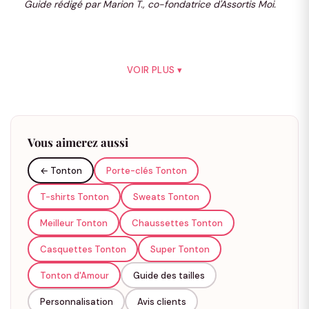
Guide rédigé par Marion T., co-fondatrice d'Assortis Moi.
chaussettes personnalisables pour le célébrer.
Tous les articles sont personnalisables sans surcoût. Floqué
en France, expédié sous 1 à 3 jours.
VOIR PLUS ▾
T-shirts Tonton Cool
Le
t-shirt Tonton Cool
: coton doux, coupe homme, plusieurs
coloris. Pour les sorties au parc ou un dimanche brunch.
Vous aimerez aussi
← Tonton
Porte-clés Tonton
Sweats Tonton Cool
T-shirts Tonton
Sweats Tonton
Le
sweat ou pull Tonton Cool
prend le relais quand il fait frais.
Meilleur Tonton
Chaussettes Tonton
Coton ouaté.
Casquettes Tonton
Super Tonton
Casquettes Tonton Cool
Tonton d'Amour
Guide des tailles
La
casquette Tonton Cool
est réglable, taille unique. Parfaite
Personnalisation
Avis clients
pour le sport ou les vacances.