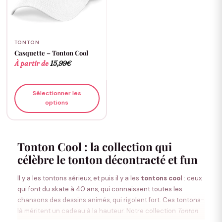
TONTON
Casquette – Tonton Cool
À partir de
15,99
€
Sélectionner les
options
Tonton Cool : la collection qui
célèbre le tonton décontracté et fun
Il y a les tontons sérieux, et puis il y a les
tontons cool
: ceux
qui font du skate à 40 ans, qui connaissent toutes les
chansons des dessins animés, qui rigolent fort. Ces tontons-
là méritent un cadeau à la hauteur. Notre collection
Tonton
Cool
rassemble t-shirts, sweats, casquettes, bonnets et